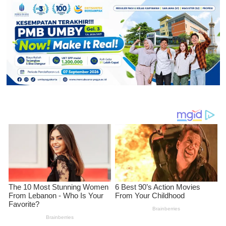
pos
Berkilau,
Inflasi
Yogya
0,07
%