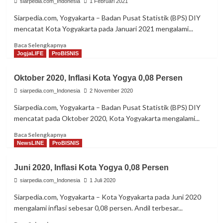
Ras
siarpedia.com_Indonesia
1 Februari 2021
Picu
Siarpedia.com, Yogyakarta – Badan Pusat Statistik (BPS) DIY
Inflasi
mencatat Kota Yogyakarta pada Januari 2021 mengalami...
Yogyakarta
Read
Baca Selengkapnya
more
JogjaLIFE
ProBISNIS
about
Angkutan
Oktober 2020, Inflasi Kota Yogya 0,08 Persen
Udara
Picu
siarpedia.com_Indonesia
2 November 2020
Inflasi
Siarpedia.com, Yogyakarta – Badan Pusat Statistik (BPS) DIY
Yogyakarta
mencatat pada Oktober 2020, Kota Yogyakarta mengalami...
Read
Baca Selengkapnya
more
NewsLINE
ProBISNIS
about
Oktober
Juni 2020, Inflasi Kota Yogya 0,08 Persen
2020,
Inflasi
siarpedia.com_Indonesia
1 Juli 2020
Kota
Siarpedia.com, Yogyakarta – Kota Yogyakarta pada Juni 2020
Yogya
mengalami inflasi sebesar 0,08 persen. Andil terbesar...
0,08
Persen
Read