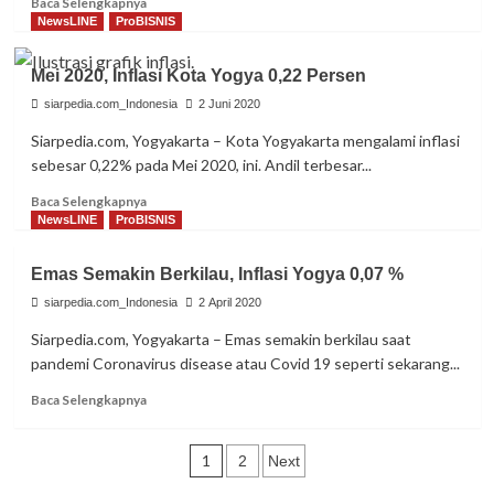
Baca Selengkapnya
more
NewsLINE
ProBISNIS
about
Juni
Mei 2020, Inflasi Kota Yogya 0,22 Persen
2020,
Inflasi
siarpedia.com_Indonesia
2 Juni 2020
Kota
Siarpedia.com, Yogyakarta – Kota Yogyakarta mengalami inflasi
Yogya
sebesar 0,22% pada Mei 2020, ini. Andil terbesar...
0,08
Persen
Read
Baca Selengkapnya
more
NewsLINE
ProBISNIS
about
Mei
Emas Semakin Berkilau, Inflasi Yogya 0,07 %
2020,
Inflasi
siarpedia.com_Indonesia
2 April 2020
Kota
Siarpedia.com, Yogyakarta – Emas semakin berkilau saat
Yogya
pandemi Coronavirus disease atau Covid 19 seperti sekarang...
0,22
Persen
Read
Baca Selengkapnya
more
about
Paginasi
Emas
1
2
Next
Semakin