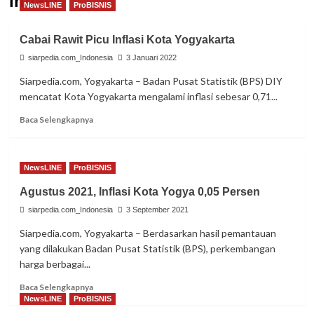
inflasi
NewsLINE
ProBISNIS
Cabai Rawit Picu Inflasi Kota Yogyakarta
siarpedia.com_Indonesia
3 Januari 2022
Siarpedia.com, Yogyakarta – Badan Pusat Statistik (BPS) DIY
mencatat Kota Yogyakarta mengalami inflasi sebesar 0,71...
Read
Baca Selengkapnya
more
about
Cabai
NewsLINE
ProBISNIS
Rawit
Picu
Agustus 2021, Inflasi Kota Yogya 0,05 Persen
Inflasi
siarpedia.com_Indonesia
Kota
3 September 2021
Yogyakarta
Siarpedia.com, Yogyakarta – Berdasarkan hasil pemantauan
yang dilakukan Badan Pusat Statistik (BPS), perkembangan
harga berbagai...
Read
Baca Selengkapnya
more
NewsLINE
ProBISNIS
about