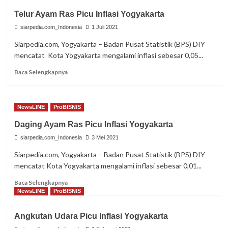
Agustus
Telur Ayam Ras Picu Inflasi Yogyakarta
2021,
Inflasi
siarpedia.com_Indonesia
1 Juli 2021
Kota
Siarpedia.com, Yogyakarta – Badan Pusat Statistik (BPS) DIY
Yogya
mencatat Kota Yogyakarta mengalami inflasi sebesar 0,05...
0,05
Persen
Read
Baca Selengkapnya
more
about
Telur
NewsLINE
ProBISNIS
Ayam
Ras
Daging Ayam Ras Picu Inflasi Yogyakarta
Picu
siarpedia.com_Indonesia
Inflasi
3 Mei 2021
Yogyakarta
Siarpedia.com, Yogyakarta – Badan Pusat Statistik (BPS) DIY
mencatat Kota Yogyakarta mengalami inflasi sebesar 0,01...
Read
Baca Selengkapnya
more
NewsLINE
ProBISNIS
about
Daging
Angkutan Udara Picu Inflasi Yogyakarta
Ayam