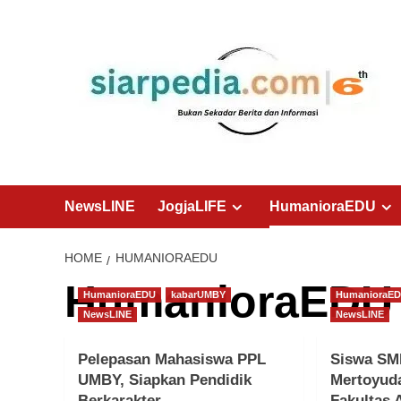
Skip
to
content
NewsLINE
JogjaLIFE
HumanioraEDU
HOME
HUMANIORAEDU
HumanioraEDU
HumanioraEDU
kabarUMBY
HumanioraE
NewsLINE
NewsLINE
Pelepasan Mahasiswa PPL
Siswa SM
UMBY, Siapkan Pendidik
Mertoyuda
Berkarakter
Fakultas