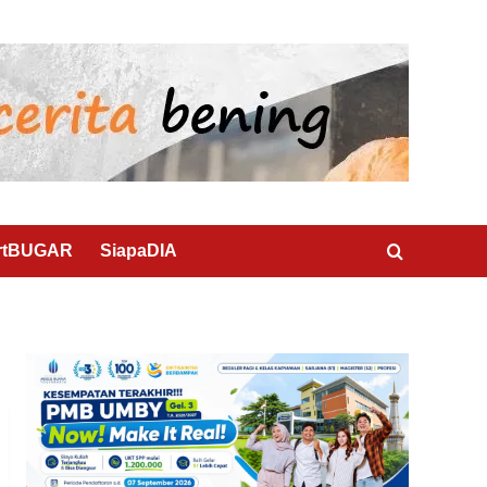
rtBUGAR
SiapaDIA