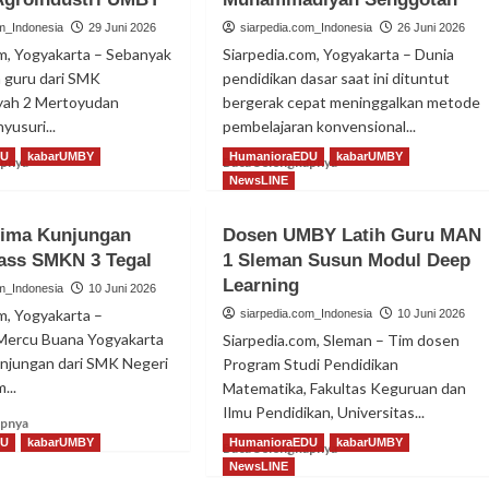
om_Indonesia
29 Juni 2026
siarpedia.com_Indonesia
26 Juni 2026
om, Yogyakarta – Sebanyak
Siarpedia.com, Yogyakarta – Dunia
n guru dari SMK
pendidikan dasar saat ini dituntut
ah 2 Mertoyudan
bergerak cepat meninggalkan metode
yusuri...
pembelajaran konvensional...
DU
kabarUMBY
HumanioraEDU
kabarUMBY
Read
Read
apnya
Baca Selengkapnya
more
more
NewsLINE
about
about
Siswa
Tim
ima Kunjungan
Dosen UMBY Latih Guru MAN
SMK
Dosen
lass SMKN 3 Tegal
1 Sleman Susun Modul Deep
Muhammadiyah
UMBY
2
Learning
Luncurkan
om_Indonesia
10 Juni 2026
Mertoyudan
LMS
m, Yogyakarta –
siarpedia.com_Indonesia
10 Juni 2026
Eksplorasi
‘sdmustika.id’
 Mercu Buana Yogyakarta
Siarpedia.com, Sleman – Tim dosen
Fakultas
di
njungan dari SMK Negeri
Program Studi Pendidikan
Agroindustri
SD
...
UMBY
Matematika, Fakultas Keguruan dan
Muhammadiyah
Senggotan
Ilmu Pendidikan, Universitas...
Read
apnya
more
DU
kabarUMBY
HumanioraEDU
kabarUMBY
Read
Baca Selengkapnya
about
more
NewsLINE
UMBY
about