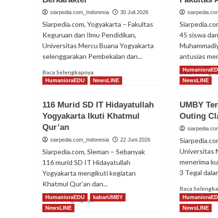
siarpedia.com_Indonesia
30 Juli 2026
siarpedia.c
Siarpedia.com, Yogyakarta – Fakultas
Siarpedia.c
Keguruan dan Ilmu Pendidikan,
45 siswa da
Universitas Mercu Buana Yogyakarta
Muhammadiy
selenggarakan Pembekalan dan...
antusias men
HumanioraE
Read
Baca Selengkapnya
Baca Selengk
more
HumanioraEDU
NewsLINE
NewsLINE
about
Pelepasan
116 Murid SD IT Hidayatullah
UMBY Ter
Mahasiswa
Yogyakarta Ikuti Khatmul
Outing C
PPL
Qur’an
UMBY,
siarpedia.c
Siapkan
Siarpedia.co
siarpedia.com_Indonesia
22 Juni 2026
Pendidik
Universitas
Siarpedia.com, Sleman – Sebanyak
Berkarakter
menerima ku
116 murid SD IT Hidayatullah
3 Tegal dalam
Yogyakarta mengikuti kegiatan
Khatmul Qur’an dan...
Baca Selengk
HumanioraEDU
kabarUMBY
HumanioraE
Read
Baca Selengkapnya
more
NewsLINE
NewsLINE
about