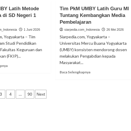
Terima
Dosen
BY Latih Metode
Tim PkM UMBY Latih Guru MI
Kunjungan
UMBY
a di SD Negeri 1
Outing
Tuntang Kembangkan Media
Latih
Class
Pembelajaran
Guru
SMKN
MAN
om_Indonesia
1 Juni 2026
siarpedia.com_Indonesia
26 Mei 2026
3
1
m, Yogyakarta – Tim
Siarpedia.com, Yogyakarta –
Tegal
Sleman
am Studi Pendidikan
Universitas Mercu Buana Yogyakarta
Susun
 Fakultas Keguruan dan
(UMBY) konsisten mendorong dosen
Modul
Deep
an (FKIP)...
melakukan Pengabdian kepada
Learning
Masyarakat...
Read
apnya
more
Read
Baca Selengkapnya
about
more
Dosen
about
UMBY
Tim
asi
Latih
PkM
…
3
4
90
Next
Metode
UMBY
Jarimatika
Latih
di
Guru
SD
MI
Negeri
Tuntang
1
Kembangkan