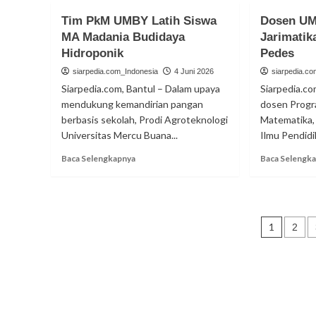
116
Tim PkM UMBY Latih Siswa
Dosen UM
Murid
MA Madania Budidaya
Jarimatik
SD
Hidroponik
IT
Pedes
Hidayatullah
siarpedia.com_Indonesia
4 Juni 2026
siarpedia.c
Yogyakarta
Siarpedia.com, Bantul – Dalam upaya
Siarpedia.co
Ikuti
mendukung kemandirian pangan
dosen Progr
Khatmul
berbasis sekolah, Prodi Agroteknologi
Qur’an
Matematika,
Universitas Mercu Buana...
Ilmu Pendidik
Read
Baca Selengkapnya
Baca Selengk
more
about
Tim
PkM
Pagin
UMBY
1
2
Latih
pos
Siswa
MA
Madania
Budidaya
Hidroponik