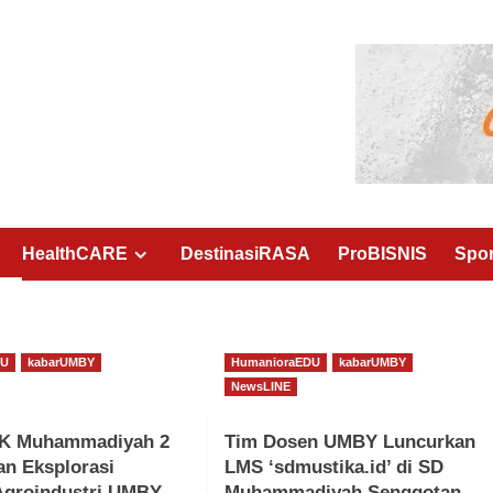
HealthCARE
DestinasiRASA
ProBISNIS
Spo
DU
kabarUMBY
HumanioraEDU
kabarUMBY
NewsLINE
K Muhammadiyah 2
Tim Dosen UMBY Luncurkan
n Eksplorasi
LMS ‘sdmustika.id’ di SD
 Agroindustri UMBY
Muhammadiyah Senggotan