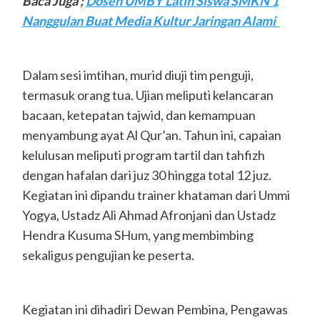
Baca Juga ;
Dosen UMBY Latih Siswa SMKN 1
Nanggulan Buat Media Kultur Jaringan Alami
Dalam sesi imtihan, murid diuji tim penguji,
termasuk orang tua. Ujian meliputi kelancaran
bacaan, ketepatan tajwid, dan kemampuan
menyambung ayat Al Qur’an. Tahun ini, capaian
kelulusan meliputi program tartil dan tahfizh
dengan hafalan dari juz 30 hingga total 12 juz.
Kegiatan ini dipandu trainer khataman dari Ummi
Yogya, Ustadz Ali Ahmad Afronjani dan Ustadz
Hendra Kusuma SHum, yang membimbing
sekaligus pengujian ke peserta.
Kegiatan ini dihadiri Dewan Pembina, Pengawas