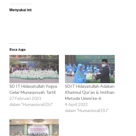
Menyukai ini:
Baca Juga
SD IT Hidayatullah Yogya
SDIT Hidayatullah Adakan
Gelar Munaqosyah Tartil
Khatmul Qur’an & Imtihan
27 Februari 2023
Metode Ummi ke-6
dalam "HumanioraEDU"
4 April 2022
dalam "HumanioraEDU"