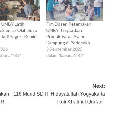
 UMBY Latih
Tim Dosen Peternakan
k Sleman Olah Susu
UMBY Tingkatkan
Jadi Yogurt Kemiri
Produktivitas Ayam
Kampung di Podosoko
2026
3 September 2025
kabarUMBY"
dalam "kabarUMBY"
Next:
gkan
116 Murid SD IT Hidayatullah Yogyakarta
 VR
Ikuti Khatmul Qur’an