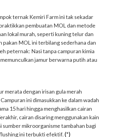
ompok ternak Kemiri Farm ini tak sekadar
mempraktikkan pembuatan MOL dan metode
n lokal murah, seperti kuning telur dan
n pakan MOL ini terbilang sederhana dan
leh peternak: Nasi tanpa campuran kimia
a memunculkan jamur berwarna putih atau
ur merata dengan irisan gula merah
Campuran ini dimasukkan ke dalam wadah
ama 15 hari hingga menghasilkan cairan
erakhir, cairan disaring menggunakan kain
gai sumber mikroorganisme tambahan bagi
ushing ini terbukti efektif.
(*)