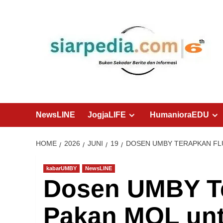
Skip
to
content
NewsLINE
JogjaLIFE
HumanioraEDU
HOME
2026
JUNI
19
DOSEN UMBY TERAPKAN FL
kabarUMBY
NewsLINE
Dosen UMBY Te
Pakan MOL un