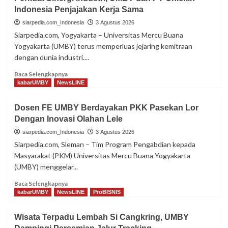
Dosen
Indonesia Penjajakan Kerja Sama
Psikologi
UMBY
siarpedia.com_Indonesia
3 Agustus 2026
Tampil
Siarpedia.com, Yogyakarta – Universitas Mercu Buana
di
Yogyakarta (UMBY) terus memperluas jejaring kemitraan
ICAEPSS
dengan dunia industri....
2026
di
Read
Baca Selengkapnya
Australia
more
kabarUMBY
NewsLINE
about
Perkuat
Dosen FE UMBY Berdayakan PKK Pasekan Lor
Sinergi
Dengan Inovasi Olahan Lele
Industri,
UMBY
siarpedia.com_Indonesia
3 Agustus 2026
dan
Siarpedia.com, Sleman – Tim Program Pengabdian kepada
PT
Masyarakat (PKM) Universitas Mercu Buana Yogyakarta
Chickin
(UMBY) menggelar...
Indonesia
Penjajakan
Read
Baca Selengkapnya
Kerja
more
kabarUMBY
NewsLINE
ProBISNIS
Sama
about
Dosen
Wisata Terpadu Lembah Si Cangkring, UMBY
FE