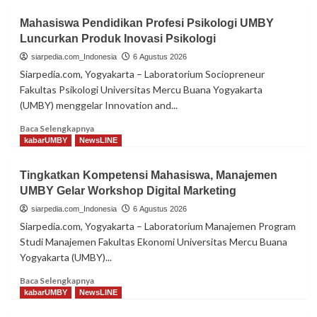
Mahasiswa Pendidikan Profesi Psikologi UMBY
Luncurkan Produk Inovasi Psikologi
siarpedia.com_Indonesia
6 Agustus 2026
Siarpedia.com, Yogyakarta – Laboratorium Sociopreneur
Fakultas Psikologi Universitas Mercu Buana Yogyakarta
(UMBY) menggelar Innovation and...
Read
Baca Selengkapnya
more
kabarUMBY
NewsLINE
about
Mahasiswa
Tingkatkan Kompetensi Mahasiswa, Manajemen
Pendidikan
UMBY Gelar Workshop Digital Marketing
Profesi
Psikologi
siarpedia.com_Indonesia
6 Agustus 2026
UMBY
Siarpedia.com, Yogyakarta – Laboratorium Manajemen Program
Luncurkan
Studi Manajemen Fakultas Ekonomi Universitas Mercu Buana
Produk
Yogyakarta (UMBY)...
Inovasi
Psikologi
Read
Baca Selengkapnya
more
kabarUMBY
NewsLINE
about