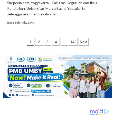
UMB
Siarpedia.com, Yogyakarta – Fakultas Keguruan dan Ilmu
Jakarta
Pendidikan, Universitas Mercu Buana Yogyakarta
Perkuat
selenggarakan Pembekalan dan...
Kolaborasi
Read
Baca Selengkapnya
more
about
Pelepasan
Paginasi
Mahasiswa
1
…
2
3
4
142
Next
PPL
pos
UMBY,
Siapkan
Pendidik
Berkarakter