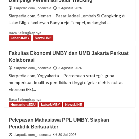
Dampingi Peresmian Jalur Tracking
UMBY
Berdayakan
siarpedia.com_Indonesia
3 Agustus 2026
PKK
Siarpedia.com, Sleman – Pasar Jadoel Lembah Si Cangkring di
Pasekan
Jalan Bligo Jambeyan Banyurejo Tempel, melangkah...
Lor
Dengan
Read
Baca Selengkapnya
Inovasi
more
kabarUMBY
NewsLINE
Olahan
about
Lele
Wisata
Fakultas Ekonomi UMBY dan UMB Jakarta Perkuat
Terpadu
Kolaborasi
Lembah
Si
siarpedia.com_Indonesia
3 Agustus 2026
Cangkring,
Siarpedia.com, Yogyakarta – Pertemuan strategis guna
UMBY
memperkuat kualitas pendidikan tinggi digelar oleh Fakultas
Dampingi
Ekonomi (FE)...
Peresmian
Jalur
Read
Baca Selengkapnya
Tracking
more
HumanioraEDU
kabarUMBY
NewsLINE
about
Fakultas
Pelepasan Mahasiswa PPL UMBY, Siapkan
Ekonomi
Pendidik Berkarakter
UMBY
dan
siarpedia.com_Indonesia
30 Juli 2026