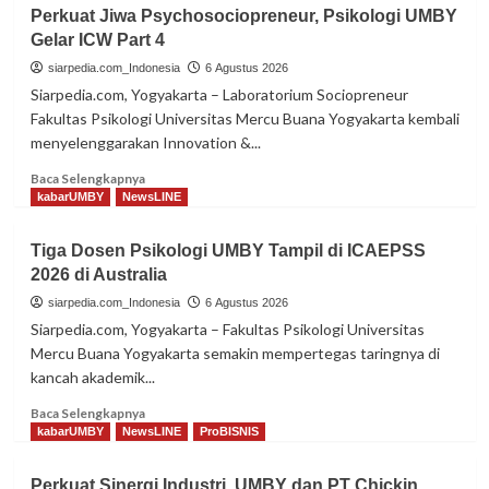
Tingkatkan
Perkuat Jiwa Psychosociopreneur, Psikologi UMBY
Kompetensi
Gelar ICW Part 4
Mahasiswa,
Manajemen
siarpedia.com_Indonesia
6 Agustus 2026
UMBY
Siarpedia.com, Yogyakarta – Laboratorium Sociopreneur
Gelar
Fakultas Psikologi Universitas Mercu Buana Yogyakarta kembali
Workshop
menyelenggarakan Innovation &...
Digital
Marketing
Read
Baca Selengkapnya
more
kabarUMBY
NewsLINE
about
Perkuat
Tiga Dosen Psikologi UMBY Tampil di ICAEPSS
Jiwa
2026 di Australia
Psychosociopreneur,
Psikologi
siarpedia.com_Indonesia
6 Agustus 2026
UMBY
Siarpedia.com, Yogyakarta – Fakultas Psikologi Universitas
Gelar
Mercu Buana Yogyakarta semakin mempertegas taringnya di
ICW
kancah akademik...
Part
4
Read
Baca Selengkapnya
more
kabarUMBY
NewsLINE
ProBISNIS
about
Tiga
Perkuat Sinergi Industri, UMBY dan PT Chickin