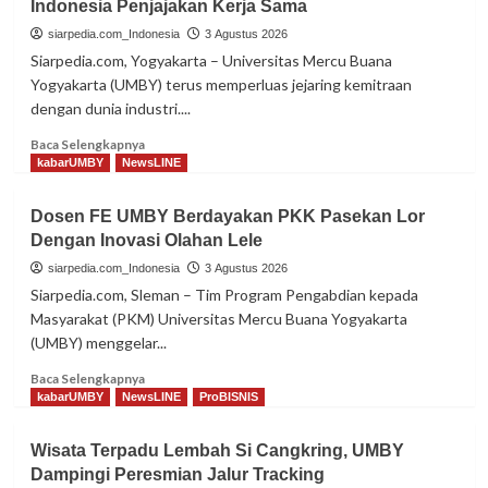
Indonesia Penjajakan Kerja Sama
Psikologi
UMBY
siarpedia.com_Indonesia
3 Agustus 2026
Tampil
Siarpedia.com, Yogyakarta – Universitas Mercu Buana
di
Yogyakarta (UMBY) terus memperluas jejaring kemitraan
ICAEPSS
dengan dunia industri....
2026
di
Read
Baca Selengkapnya
Australia
more
kabarUMBY
NewsLINE
about
Perkuat
Dosen FE UMBY Berdayakan PKK Pasekan Lor
Sinergi
Dengan Inovasi Olahan Lele
Industri,
UMBY
siarpedia.com_Indonesia
3 Agustus 2026
dan
Siarpedia.com, Sleman – Tim Program Pengabdian kepada
PT
Masyarakat (PKM) Universitas Mercu Buana Yogyakarta
Chickin
(UMBY) menggelar...
Indonesia
Penjajakan
Read
Baca Selengkapnya
Kerja
more
kabarUMBY
NewsLINE
ProBISNIS
Sama
about
Dosen
Wisata Terpadu Lembah Si Cangkring, UMBY
FE
Dampingi Peresmian Jalur Tracking
UMBY