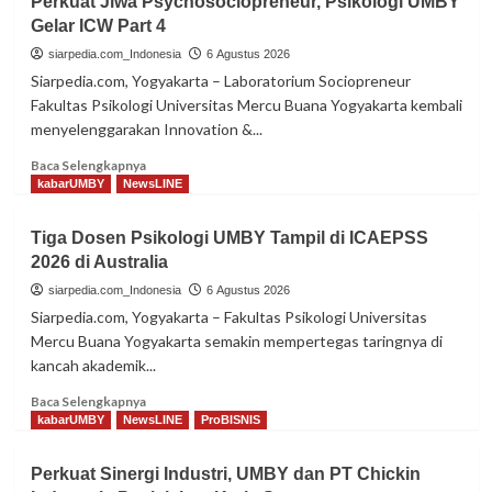
Perkuat Jiwa Psychosociopreneur, Psikologi UMBY
Kompetensi
Gelar ICW Part 4
Mahasiswa,
Manajemen
siarpedia.com_Indonesia
6 Agustus 2026
UMBY
Siarpedia.com, Yogyakarta – Laboratorium Sociopreneur
Gelar
Fakultas Psikologi Universitas Mercu Buana Yogyakarta kembali
Workshop
menyelenggarakan Innovation &...
Digital
Marketing
Read
Baca Selengkapnya
more
kabarUMBY
NewsLINE
about
Perkuat
Tiga Dosen Psikologi UMBY Tampil di ICAEPSS
Jiwa
2026 di Australia
Psychosociopreneur,
Psikologi
siarpedia.com_Indonesia
6 Agustus 2026
UMBY
Siarpedia.com, Yogyakarta – Fakultas Psikologi Universitas
Gelar
Mercu Buana Yogyakarta semakin mempertegas taringnya di
ICW
kancah akademik...
Part
4
Read
Baca Selengkapnya
more
kabarUMBY
NewsLINE
ProBISNIS
about
Tiga
Perkuat Sinergi Industri, UMBY dan PT Chickin
Dosen