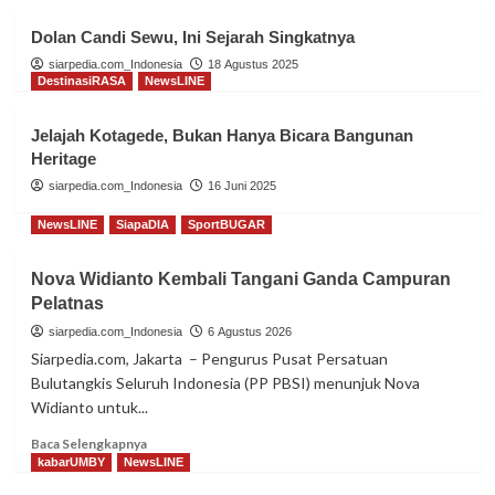
kabarUMBY
NewsLINE
Dolan Candi Sewu, Ini Sejarah Singkatnya
Tingkatkan Kompetensi Mahasiswa,
Manajemen UMBY Gelar Workshop
siarpedia.com_Indonesia
18 Agustus 2025
DestinasiRASA
NewsLINE
Digital Marketing
2
Jelajah Kotagede, Bukan Hanya Bicara Bangunan
kabarUMBY
NewsLINE
Heritage
Perkuat Jiwa Psychosociopreneur,
siarpedia.com_Indonesia
16 Juni 2025
Psikologi UMBY Gelar ICW Part 4
3
NewsLINE
SiapaDIA
SportBUGAR
kabarUMBY
NewsLINE
Nova Widianto Kembali Tangani Ganda Campuran
Tiga Dosen Psikologi UMBY Tampil
Pelatnas
di ICAEPSS 2026 di Australia
siarpedia.com_Indonesia
6 Agustus 2026
4
Siarpedia.com, Jakarta – Pengurus Pusat Persatuan
Bulutangkis Seluruh Indonesia (PP PBSI) menunjuk Nova
kabarUMBY
NewsLINE
ProBISNIS
Widianto untuk...
Perkuat Sinergi Industri, UMBY dan
PT Chickin Indonesia Penjajakan
Read
Baca Selengkapnya
Kerja Sama
5
more
kabarUMBY
NewsLINE
about