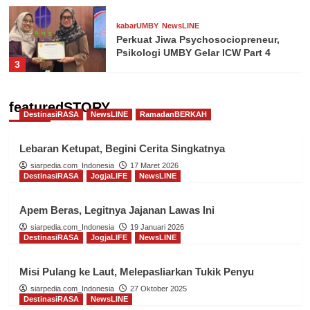
kabarUMBY
NewsLINE
Perkuat Jiwa Psychosociopreneur,
Psikologi UMBY Gelar ICW Part 4
3
kabarUMBY
NewsLINE
featuredSTORY
DestinasiRASA
NewsLINE
Tiga Dosen Psikologi UMBY Tampil
RamadanBERKAH
di ICAEPSS 2026 di Australia
4
Lebaran Ketupat, Begini Cerita Singkatnya
siarpedia.com_Indonesia
17 Maret 2026
kabarUMBY
NewsLINE
ProBISNIS
DestinasiRASA
JogjaLIFE
NewsLINE
Perkuat Sinergi Industri, UMBY dan
PT Chickin Indonesia Penjajakan
Apem Beras, Legitnya Jajanan Lawas Ini
Kerja Sama
5
siarpedia.com_Indonesia
19 Januari 2026
DestinasiRASA
JogjaLIFE
NewsLINE
kabarUMBY
NewsLINE
Mahasiswa Pendidikan Profesi
Misi Pulang ke Laut, Melepasliarkan Tukik Penyu
Psikologi UMBY Luncurkan Produk
Inovasi Psikologi
siarpedia.com_Indonesia
27 Oktober 2025
1
DestinasiRASA
NewsLINE