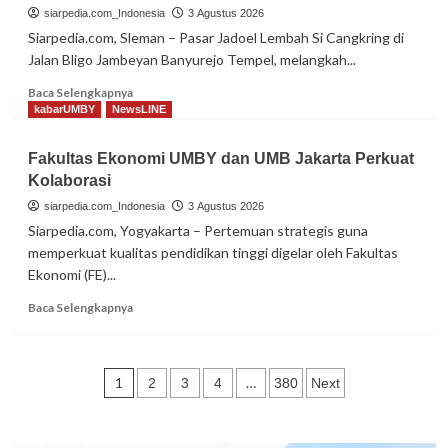
Berdayakan
siarpedia.com_Indonesia
3 Agustus 2026
PKK
Siarpedia.com, Sleman – Pasar Jadoel Lembah Si Cangkring di
Pasekan
Jalan Bligo Jambeyan Banyurejo Tempel, melangkah...
Lor
Dengan
Read
Baca Selengkapnya
Inovasi
more
kabarUMBY
NewsLINE
Olahan
about
Lele
Wisata
Fakultas Ekonomi UMBY dan UMB Jakarta Perkuat
Terpadu
Kolaborasi
Lembah
Si
siarpedia.com_Indonesia
3 Agustus 2026
Cangkring,
Siarpedia.com, Yogyakarta – Pertemuan strategis guna
UMBY
memperkuat kualitas pendidikan tinggi digelar oleh Fakultas
Dampingi
Ekonomi (FE)...
Peresmian
Jalur
Read
Baca Selengkapnya
Tracking
more
about
Fakultas
Paginasi
Ekonomi
1
…
2
3
4
380
Next
UMBY
pos
dan
UMB