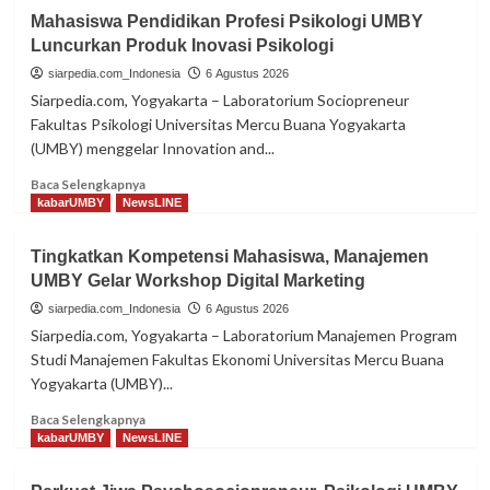
Nova
Mahasiswa Pendidikan Profesi Psikologi UMBY
Widianto
Luncurkan Produk Inovasi Psikologi
Kembali
Tangani
siarpedia.com_Indonesia
6 Agustus 2026
Ganda
Siarpedia.com, Yogyakarta – Laboratorium Sociopreneur
Campuran
Fakultas Psikologi Universitas Mercu Buana Yogyakarta
Pelatnas
(UMBY) menggelar Innovation and...
Read
Baca Selengkapnya
more
kabarUMBY
NewsLINE
about
Mahasiswa
Tingkatkan Kompetensi Mahasiswa, Manajemen
Pendidikan
UMBY Gelar Workshop Digital Marketing
Profesi
Psikologi
siarpedia.com_Indonesia
6 Agustus 2026
UMBY
Siarpedia.com, Yogyakarta – Laboratorium Manajemen Program
Luncurkan
Studi Manajemen Fakultas Ekonomi Universitas Mercu Buana
Produk
Yogyakarta (UMBY)...
Inovasi
Psikologi
Read
Baca Selengkapnya
more
kabarUMBY
NewsLINE
about
Tingkatkan