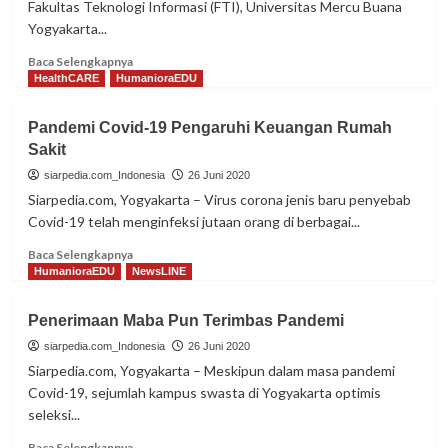
Fakultas Teknologi Informasi (FTI), Universitas Mercu Buana
Yogyakarta...
Read
Baca Selengkapnya
more
HealthCARE
HumanioraEDU
about
UKM
Pandemi Covid-19 Pengaruhi Keuangan Rumah
Pun
Sakit
Semakin
Menyadari
siarpedia.com_Indonesia
26 Juni 2020
Pentingnya
Siarpedia.com, Yogyakarta – Virus corona jenis baru penyebab
Bisnis
Covid-19 telah menginfeksi jutaan orang di berbagai...
Online
Read
Baca Selengkapnya
more
HumanioraEDU
NewsLINE
about
Pandemi
Penerimaan Maba Pun Terimbas Pandemi
Covid-
19
siarpedia.com_Indonesia
26 Juni 2020
Pengaruhi
Siarpedia.com, Yogyakarta – Meskipun dalam masa pandemi
Keuangan
Covid-19, sejumlah kampus swasta di Yogyakarta optimis
Rumah
seleksi...
Sakit
Read
Baca Selengkapnya