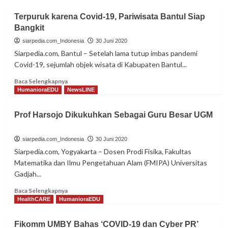
Terpuruk karena Covid-19, Pariwisata Bantul Siap
Bangkit
siarpedia.com_Indonesia
30 Juni 2020
Siarpedia.com, Bantul – Setelah lama tutup imbas pandemi
Covid-19, sejumlah objek wisata di Kabupaten Bantul...
Read
Baca Selengkapnya
more
HumanioraEDU
NewsLINE
about
Terpuruk
Prof Harsojo Dikukuhkan Sebagai Guru Besar UGM
karena
Covid-
19,
siarpedia.com_Indonesia
30 Juni 2020
Pariwisata
Siarpedia.com, Yogyakarta – Dosen Prodi Fisika, Fakultas
Bantul
Matematika dan Ilmu Pengetahuan Alam (FMIPA) Universitas
Siap
Gadjah...
Bangkit
Read
Baca Selengkapnya
more
HealthCARE
HumanioraEDU
about
Prof
Fikomm UMBY Bahas ‘COVID-19 dan Cyber PR’
Harsojo