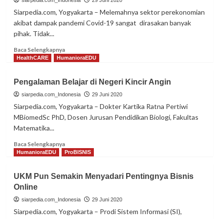
siarpedia.com_Indonesia
29 Juni 2020
X
Siarpedia.com, Yogyakarta – Melemahnya sektor perekonomian
:
akibat dampak pandemi Covid-19 sangat dirasakan banyak
Jangan
pihak. Tidak...
Takut
Ber-
Read
Baca Selengkapnya
KB
more
HealthCARE
HumanioraEDU
about
Membidik
Pengalaman Belajar di Negeri Kincir Angin
Peluang
Bisnis
siarpedia.com_Indonesia
29 Juni 2020
Mahasiswa
Siarpedia.com, Yogyakarta – Dokter Kartika Ratna Pertiwi
di
MBiomedSc PhD, Dosen Jurusan Pendidikan Biologi, Fakultas
Tengah
Matematika...
Pandemi
Read
Baca Selengkapnya
more
HumanioraEDU
ProBISNIS
about
Pengalaman
UKM Pun Semakin Menyadari Pentingnya Bisnis
Belajar
Online
di
Negeri
siarpedia.com_Indonesia
29 Juni 2020
Kincir
Siarpedia.com, Yogyakarta – Prodi Sistem Informasi (SI),
Angin