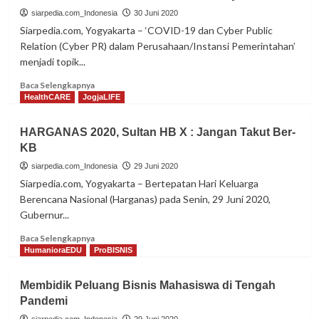
Dikukuhkan
siarpedia.com_Indonesia
30 Juni 2020
Sebagai
Siarpedia.com, Yogyakarta – ‘COVID-19 dan Cyber Public
Guru
Relation (Cyber PR) dalam Perusahaan/Instansi Pemerintahan’
Besar
menjadi topik...
UGM
Read
Baca Selengkapnya
more
HealthCARE
JogjaLIFE
about
Fikomm
HARGANAS 2020, Sultan HB X : Jangan Takut Ber-
UMBY
KB
Bahas
‘COVID-
siarpedia.com_Indonesia
29 Juni 2020
19
Siarpedia.com, Yogyakarta – Bertepatan Hari Keluarga
dan
Berencana Nasional (Harganas) pada Senin, 29 Juni 2020,
Cyber
Gubernur...
PR’
Read
Baca Selengkapnya
more
HumanioraEDU
ProBISNIS
about
HARGANAS
Membidik Peluang Bisnis Mahasiswa di Tengah
2020,
Pandemi
Sultan
HB