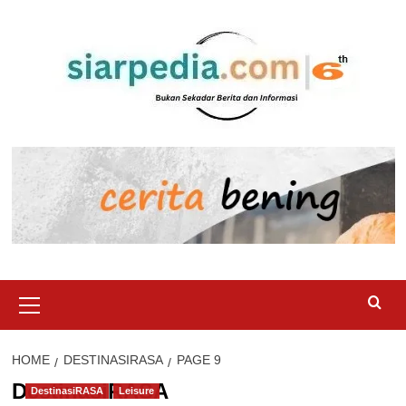
Skip
to
content
Primary
Menu
HOME
DESTINASIRASA
PAGE 9
DestinasiRASA
DestinasiRASA
Leisure