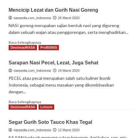
Mencicip Lezat dan Gurih Nasi Goreng
siarpedia.com_Indonesia
26 Maret 2020
NASI goreng merupakan sajian bentuk nasi yang digoreng
dalam sebuah wajan atau penggorengan, serta menghadirkan...
Read
Baca Selengkapnya
more
DestinasiRASA
ProBISNIS
about
Mencicip
Sarapan Nasi Pecel, Lezat, Juga Sehat
Lezat
dan
siarpedia.com_Indonesia
19 Maret 2020
Gurih
PECEL atau pecal merupakan salah satu kuliner ikonik
Nasi
Indonesia, sebagai menu masakan yang dikombinasikan
Goreng
dengan...
Read
Baca Selengkapnya
more
DestinasiRASA
Leisure
about
Sarapan
Segar Gurih Soto Tauco Khas Tegal
Nasi
Pecel,
siarpedia.com_Indonesia
12 Maret 2020
Lezat,
SAJIAN berkuah memang cukup beragam, dari bakso, sop, mie