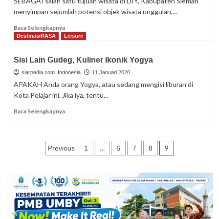
SEBAGAI salah satu tujuan wisata di DIY, Kabupaten Sleman
Pajangan
menyimpan sejumlah potensi objek wisata unggulan,...
Read
Baca Selengkapnya
more
DestinasiRASA
Leisure
about
Manis
Sisi Lain Gudeg, Kuliner Ikonik Yogya
Legit
Jadah
siarpedia.com_Indonesia
11 Januari 2020
Tempe
APAKAH Anda orang Yogya, atau sedang mengisi liburan di
Kaliurang
Kota Pelajar ini. Jika iya, tentu...
Read
Baca Selengkapnya
more
about
Sisi
Paginasi
Lain
…
9
Previous
1
6
7
8
Gudeg,
pos
Kuliner
Ikonik
Yogya