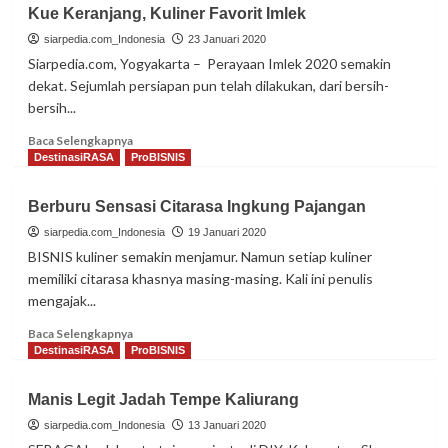
Gurih
Kue Keranjang, Kuliner Favorit Imlek
Lezatnya
Nasi
siarpedia.com_Indonesia
23 Januari 2020
Kebuli
Siarpedia.com, Yogyakarta – Perayaan Imlek 2020 semakin
dekat. Sejumlah persiapan pun telah dilakukan, dari bersih-
bersih...
Read
Baca Selengkapnya
more
DestinasiRASA
ProBISNIS
about
Kue
Berburu Sensasi Citarasa Ingkung Pajangan
Keranjang,
Kuliner
siarpedia.com_Indonesia
19 Januari 2020
Favorit
BISNIS kuliner semakin menjamur. Namun setiap kuliner
Imlek
memiliki citarasa khasnya masing-masing. Kali ini penulis
mengajak...
Read
Baca Selengkapnya
more
DestinasiRASA
ProBISNIS
about
Berburu
Manis Legit Jadah Tempe Kaliurang
Sensasi
Citarasa
siarpedia.com_Indonesia
13 Januari 2020
Ingkung