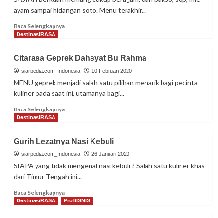
Juga
ayam sampai hidangan soto. Menu terakhir...
Sehat
Read
Baca Selengkapnya
more
DestinasiRASA
about
Segar
Citarasa Geprek Dahsyat Bu Rahma
Gurih
Soto
siarpedia.com_Indonesia
10 Februari 2020
Tauco
MENU geprek menjadi salah satu pilihan menarik bagi pecinta
Khas
kuliner pada saat ini, utamanya bagi...
Tegal
Read
Baca Selengkapnya
more
DestinasiRASA
about
Citarasa
Gurih Lezatnya Nasi Kebuli
Geprek
Dahsyat
siarpedia.com_Indonesia
26 Januari 2020
Bu
SIAPA yang tidak mengenal nasi kebuli ? Salah satu kuliner khas
Rahma
dari Timur Tengah ini...
Read
Baca Selengkapnya
more
DestinasiRASA
ProBISNIS
about