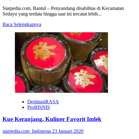
Siarpedia.com, Bantul – Penyandang disabilitas di Kecamatan
Sedayu yang terdata hingga saat ini tercatat lebih...
Read
Baca Selengkapnya
more
about
KKN
UMBY
Gali
Potensi
Difabel
Sedayu
DestinasiRASA
ProBISNIS
Kue Keranjang, Kuliner Favorit Imlek
siarpedia.com_Indonesia
23 Januari 2020