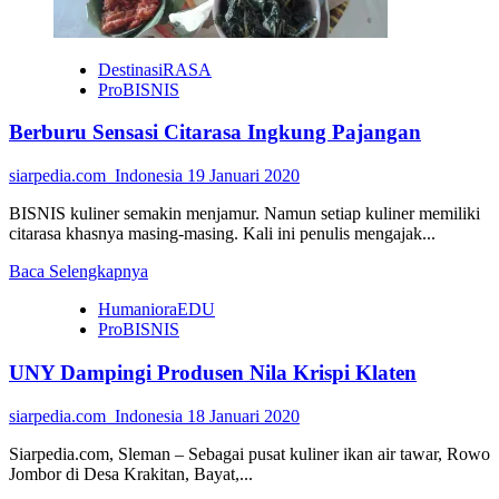
DestinasiRASA
ProBISNIS
Berburu Sensasi Citarasa Ingkung Pajangan
siarpedia.com_Indonesia
19 Januari 2020
BISNIS kuliner semakin menjamur. Namun setiap kuliner memiliki
citarasa khasnya masing-masing. Kali ini penulis mengajak...
Read
Baca Selengkapnya
more
HumanioraEDU
about
ProBISNIS
Berburu
Sensasi
UNY Dampingi Produsen Nila Krispi Klaten
Citarasa
Ingkung
Pajangan
siarpedia.com_Indonesia
18 Januari 2020
Siarpedia.com, Sleman – Sebagai pusat kuliner ikan air tawar, Rowo
Jombor di Desa Krakitan, Bayat,...