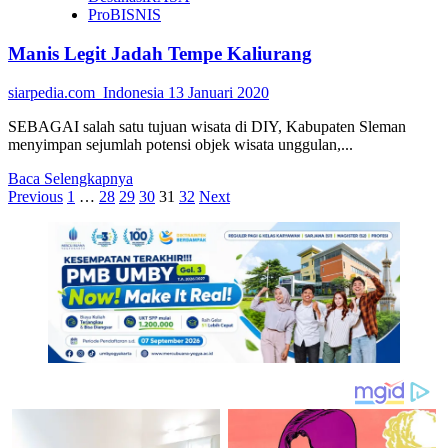
ProBISNIS
Manis Legit Jadah Tempe Kaliurang
siarpedia.com_Indonesia
13 Januari 2020
SEBAGAI salah satu tujuan wisata di DIY, Kabupaten Sleman
menyimpan sejumlah potensi objek wisata unggulan,...
Read
Baca Selengkapnya
Paginasi
more
Previous
1
…
28
29
30
31
32
Next
about
pos
Manis
Legit
Jadah
Tempe
Kaliurang