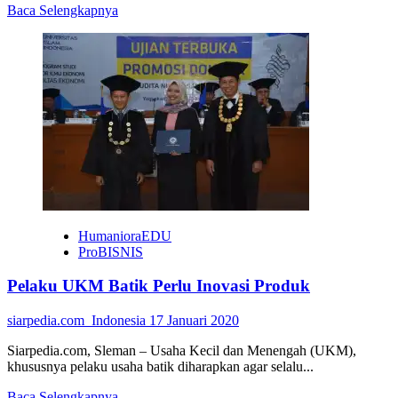
Read
Baca Selengkapnya
more
about
UNY
Dampingi
Produsen
Nila
Krispi
Klaten
HumanioraEDU
ProBISNIS
Pelaku UKM Batik Perlu Inovasi Produk
siarpedia.com_Indonesia
17 Januari 2020
Siarpedia.com, Sleman – Usaha Kecil dan Menengah (UKM),
khususnya pelaku usaha batik diharapkan agar selalu...
Read
Baca Selengkapnya