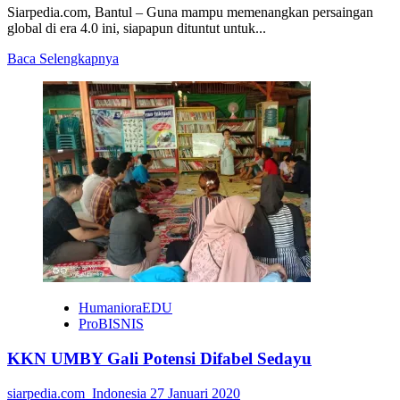
Siarpedia.com, Bantul – Guna mampu memenangkan persaingan
global di era 4.0 ini, siapapun dituntut untuk...
Read
Baca Selengkapnya
more
about
Tingkatkan
Daya
Saing
Produk
Pertanian
HumanioraEDU
ProBISNIS
KKN UMBY Gali Potensi Difabel Sedayu
siarpedia.com_Indonesia
27 Januari 2020