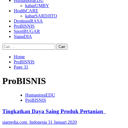
HumanioraEDU
kabarUMBY
HealthCARE
kabarSARDJITO
DestinasiRASA
ProBISNIS
SportBUGAR
SiapaDIA
Cari
untuk:
Home
ProBISNIS
Page 31
ProBISNIS
HumanioraEDU
ProBISNIS
Tingkatkan Daya Saing Produk Pertanian
siarpedia.com_Indonesia
31 Januari 2020