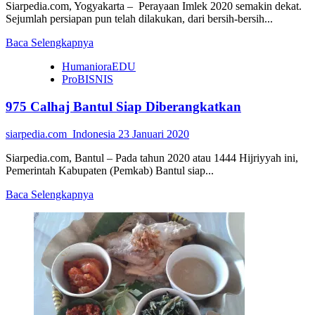
Siarpedia.com, Yogyakarta – Perayaan Imlek 2020 semakin dekat.
Sejumlah persiapan pun telah dilakukan, dari bersih-bersih...
Read
Baca Selengkapnya
more
HumanioraEDU
about
ProBISNIS
Kue
Keranjang,
975 Calhaj Bantul Siap Diberangkatkan
Kuliner
Favorit
Imlek
siarpedia.com_Indonesia
23 Januari 2020
Siarpedia.com, Bantul – Pada tahun 2020 atau 1444 Hijriyyah ini,
Pemerintah Kabupaten (Pemkab) Bantul siap...
Read
Baca Selengkapnya
more
about
975
Calhaj
Bantul
Siap
Diberangkatkan