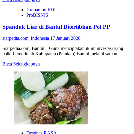
more
HumanioraEDU
about
ProBISNIS
Pelaku
UKM
Spanduk Liar di Bantul Ditertibkan Pol PP
Batik
Perlu
Inovasi
siarpedia.com_Indonesia
17 Januari 2020
Produk
Siarpedia.com, Bantul – Guna menciptakan iklim investasi yang
baik, Pemerintah Kabupaten (Pemkab) Bantul melalui satuan...
Read
Baca Selengkapnya
more
about
Spanduk
Liar
di
Bantul
Ditertibkan
Pol
PP
DestinasiRASA