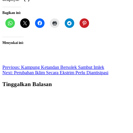
Bagikan ini:
Menyukai ini:
Post
Previous:
Kampung Ketandan Bersolek Sambut Imlek
Next:
Perubahan Iklim Secara Ekstrim Perlu Diantisipasi
navigation
Tinggalkan Balasan