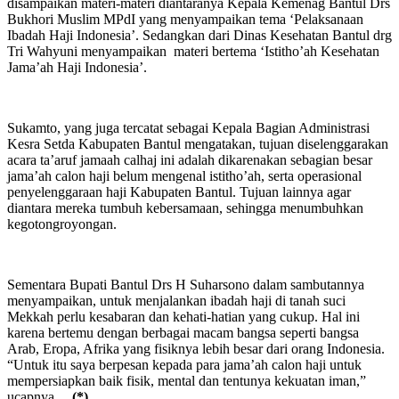
disampaikan materi-materi diantaranya Kepala Kemenag Bantul Drs
Bukhori Muslim MPdI yang menyampaikan tema ‘Pelaksanaan
Ibadah Haji Indonesia’. Sedangkan dari Dinas Kesehatan Bantul drg
Tri Wahyuni menyampaikan materi bertema ‘Istitho’ah Kesehatan
Jama’ah Haji Indonesia’.
Sukamto, yang juga tercatat sebagai Kepala Bagian Administrasi
Kesra Setda Kabupaten Bantul mengatakan, tujuan diselenggarakan
acara ta’aruf jamaah calhaj ini adalah dikarenakan sebagian besar
jama’ah calon haji belum mengenal istitho’ah, serta operasional
penyelenggaraan haji Kabupaten Bantul. Tujuan lainnya agar
diantara mereka tumbuh kebersamaan, sehingga menumbuhkan
kegotongroyongan.
Sementara Bupati Bantul Drs H Suharsono dalam sambutannya
menyampaikan, untuk menjalankan ibadah haji di tanah suci
Mekkah perlu kesabaran dan kehati-hatian yang cukup. Hal ini
karena bertemu dengan berbagai macam bangsa seperti bangsa
Arab, Eropa, Afrika yang fisiknya lebih besar dari orang Indonesia.
“Untuk itu saya berpesan kepada para jama’ah calon haji untuk
mempersiapkan baik fisik, mental dan tentunya kekuatan iman,”
ucapnya.
(*)