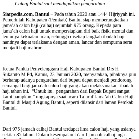
Calhaj Bantul saat mendapatkan pengarahan.
Siarpedia.com, Bantul
– Pada tahun 2020 atau 1444 Hijriyyah ini,
Pemerintah Kabupaten (Pemkab) Bantul siap memberangkatkan
jama’ah calon haji (calhaj) sejumlah 975 orang. Kepada para
jama’ah calon haji untuk mempersiapkan diri baik fisik, mental dan
tentunya kekuatan iman, sehingga disetiap langkah ibadah haji
nantinya dapat terlaksana dengan aman, lancar dan sempurna serta
menjadi haji mabrur.
Ketua Panitia Penyelenggara Haji Kabupaten Bantul Drs H
Sukamto M Pd, Kamis, 23 Januari 2020, menyatakan, pihaknya pun
berharap adanya pengarahan dari bupati dapat menjadi pendorong
semangat bagi jama’ah calon haji yang akan melaksanakan ibadah
haji tahun ini. “Untuk itu, pengarahan dari Bapak Bupati sangat
kami harapkan,” ungkapnya saat acara Ta’aruf Jama’ah Calon Haji
Bantul di Masjid Agung Bantul, seperti dilansir dari laman Pemkab
Bantul.
Dari 975 jamaah calhaj Bantul terdapat lima calon haji yang usianya
sekitar 85 tahun. Dalam kesempatan ta’aruf jamaah calhaj juga