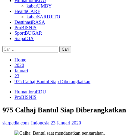
HumanioraEDU
kabarUMBY
HealthCARE
kabarSARDJITO
DestinasiRASA
ProBISNIS
SportBUGAR
SiapaDIA
Cari
untuk:
Home
2020
Januari
23
975 Calhaj Bantul Siap Diberangkatkan
HumanioraEDU
ProBISNIS
975 Calhaj Bantul Siap Diberangkatkan
siarpedia.com_Indonesia
23 Januari 2020