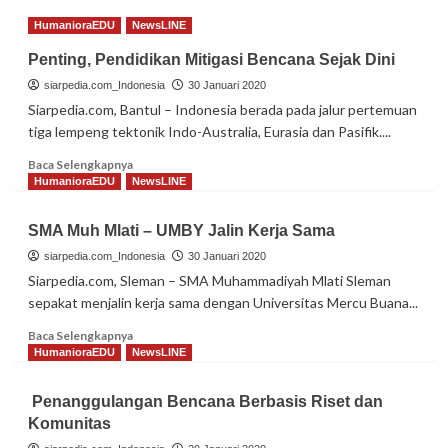
Terjaring
HumanioraEDU
NewsLINE
9
Bakal
Penting, Pendidikan Mitigasi Bencana Sejak Dini
Calon
siarpedia.com_Indonesia
Rektor
30 Januari 2020
UIN
Siarpedia.com, Bantul – Indonesia berada pada jalur pertemuan
Sunan
tiga lempeng tektonik Indo-Australia, Eurasia dan Pasifik....
Kalijaga
Read
Baca Selengkapnya
more
HumanioraEDU
NewsLINE
about
Penting,
SMA Muh Mlati – UMBY Jalin Kerja Sama
Pendidikan
Mitigasi
siarpedia.com_Indonesia
30 Januari 2020
Bencana
Siarpedia.com, Sleman – SMA Muhammadiyah Mlati Sleman
Sejak
sepakat menjalin kerja sama dengan Universitas Mercu Buana...
Dini
Read
Baca Selengkapnya
more
HumanioraEDU
NewsLINE
about
SMA
Penanggulangan Bencana Berbasis Riset dan
Muh
Komunitas
Mlati
–