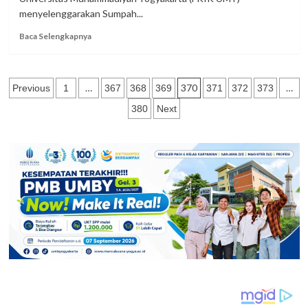
menyelenggarakan Sumpah...
Read
Baca Selengkapnya
more
about
Sumpah
Paginasi
Profesi
…
370
…
Previous
1
367
368
369
371
372
373
39
pos
380
Next
Dokter
Baru
UMY