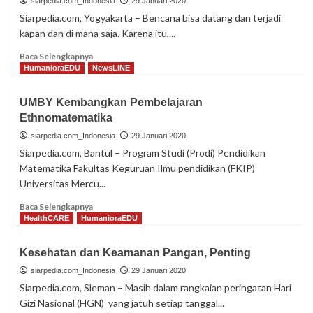
siarpedia.com_Indonesia
29 Januari 2020
UMBY
Siarpedia.com, Yogyakarta – Bencana bisa datang dan terjadi
Jalin
kapan dan di mana saja. Karena itu,...
Kerja
Sama
Read
Baca Selengkapnya
more
HumanioraEDU
NewsLINE
about
Penanggulangan
UMBY Kembangkan Pembelajaran
Bencana
Ethnomatematika
Berbasis
Riset
siarpedia.com_Indonesia
29 Januari 2020
dan
Siarpedia.com, Bantul – Program Studi (Prodi) Pendidikan
Komunitas
Matematika Fakultas Keguruan Ilmu pendidikan (FKIP)
Universitas Mercu...
Read
Baca Selengkapnya
more
HealthCARE
HumanioraEDU
about
UMBY
Kesehatan dan Keamanan Pangan, Penting
Kembangkan
Pembelajaran
siarpedia.com_Indonesia
29 Januari 2020
Ethnomatematika
Siarpedia.com, Sleman – Masih dalam rangkaian peringatan Hari
Gizi Nasional (HGN) yang jatuh setiap tanggal...