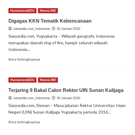
HumanioraEDU
NewsLINE
Digagas KKN Tematik Kebencanaan
siarpedia.com_Indonesia
30 Januari 2020
Siarpedia.com, Yogyakarta – Wilayah geografis Indonesia
merupakan daerah ring of fire, hampir seluruh wilayah
Indonesia...
Read
Baca Selengkapnya
more
about
Digagas
HumanioraEDU
NewsLINE
KKN
Tematik
Terjaring 9 Bakal Calon Rektor UIN Sunan Kalijaga
Kebencanaan
siarpedia.com_Indonesia
30 Januari 2020
Siarpedia.com, Sleman – Masa jabatan Rektor Universitas Islam
Negeri (UIN) Sunan Kalijaga Yogyakarta periode 2016...
Read
Baca Selengkapnya
more
about