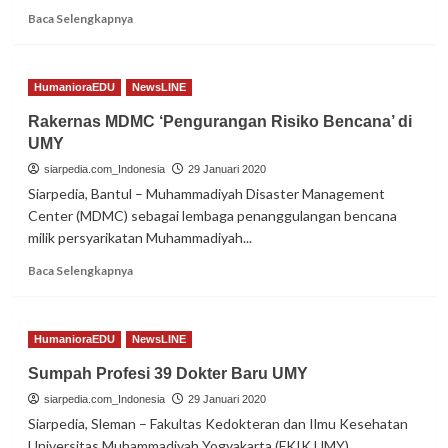
Read
Baca Selengkapnya
more
about
Kesehatan
HumanioraEDU
NewsLINE
dan
Keamanan
Rakernas MDMC ‘Pengurangan Risiko Bencana’ di
Pangan,
UMY
Penting
siarpedia.com_Indonesia
29 Januari 2020
Siarpedia, Bantul – Muhammadiyah Disaster Management
Center (MDMC) sebagai lembaga penanggulangan bencana
milik persyarikatan Muhammadiyah...
Read
Baca Selengkapnya
more
about
Rakernas
HumanioraEDU
NewsLINE
MDMC
‘Pengurangan
Sumpah Profesi 39 Dokter Baru UMY
Risiko
siarpedia.com_Indonesia
Bencana’
29 Januari 2020
di
Siarpedia, Sleman – Fakultas Kedokteran dan Ilmu Kesehatan
UMY
Universitas Muhammadiyah Yogyakarta (FKIK UMY)