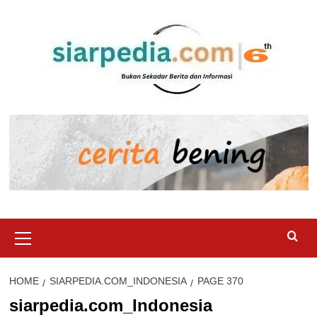
Skip
to
content
Primary
Menu
HOME
SIARPEDIA.COM_INDONESIA
PAGE 370
siarpedia.com_Indonesia