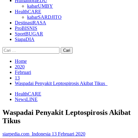
HumanioraEDU
kabarUMBY
HealthCARE
kabarSARDJITO
DestinasiRASA
ProBISNIS
SportBUGAR
SiapaDIA
Cari
untuk:
Home
2020
Februari
13
Waspadai Penyakit Leptospirosis Akibat Tikus
HealthCARE
NewsLINE
Waspadai Penyakit Leptospirosis Akibat
Tikus
siarpedia.com_Indonesia
13 Februari 2020