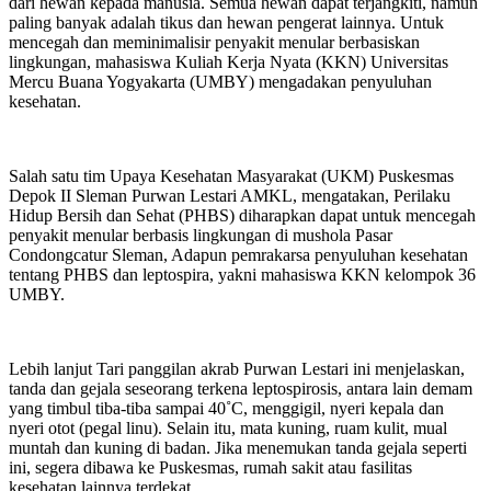
dari hewan kepada manusia. Semua hewan dapat terjangkiti, namun
paling banyak adalah tikus dan hewan pengerat lainnya. Untuk
mencegah dan meminimalisir penyakit menular berbasiskan
lingkungan, mahasiswa Kuliah Kerja Nyata (KKN) Universitas
Mercu Buana Yogyakarta (UMBY) mengadakan penyuluhan
kesehatan.
Salah satu tim Upaya Kesehatan Masyarakat (UKM) Puskesmas
Depok II Sleman Purwan Lestari AMKL, mengatakan, Perilaku
Hidup Bersih dan Sehat (PHBS) diharapkan dapat untuk mencegah
penyakit menular berbasis lingkungan di mushola Pasar
Condongcatur Sleman, Adapun pemrakarsa penyuluhan kesehatan
tentang PHBS dan leptospira, yakni mahasiswa KKN kelompok 36
UMBY.
Lebih lanjut Tari panggilan akrab Purwan Lestari ini menjelaskan,
tanda dan gejala seseorang terkena leptospirosis, antara lain demam
yang timbul tiba-tiba sampai 40˚C, menggigil, nyeri kepala dan
nyeri otot (pegal linu). Selain itu, mata kuning, ruam kulit, mual
muntah dan kuning di badan. Jika menemukan tanda gejala seperti
ini, segera dibawa ke Puskesmas, rumah sakit atau fasilitas
kesehatan lainnya terdekat.