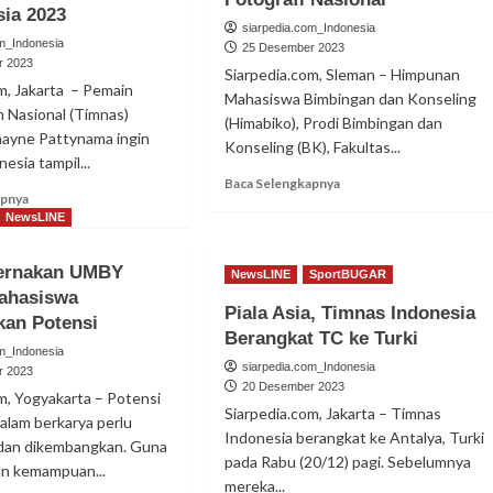
Asia 2023
siarpedia.com_Indonesia
om_Indonesia
25 Desember 2023
r 2023
Siarpedia.com, Sleman – Himpunan
m, Jakarta – Pemain
Mahasiswa Bimbingan dan Konseling
 Nasional (Timnas)
(Himabiko), Prodi Bimbingan dan
hayne Pattynama ingin
Konseling (BK), Fakultas...
esia tampil...
Read
Baca Selengkapnya
Read
apnya
more
more
NewsLINE
about
about
Himabiko
Ini
UMBY
ternakan UMBY
NewsLINE
SportBUGAR
Target
Gelar
ahasiswa
Shayne
Pertunjukan
Piala Asia, Timnas Indonesia
kan Potensi
Pattynama
Seni
Berangkat TC ke Turki
di
dan
om_Indonesia
Piala
siarpedia.com_Indonesia
Lomba
r 2023
Asia
20 Desember 2023
Fotografi
m, Yogyakarta – Potensi
2023
Nasional
Siarpedia.com, Jakarta – Timnas
alam berkarya perlu
Indonesia berangkat ke Antalya, Turki
i dan dikembangkan. Guna
pada Rabu (20/12) pagi. Sebelumnya
n kemampuan...
mereka...