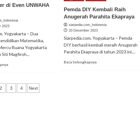
ter di Even UNWAHA
Pemda DIY Kembali Raih
Anugerah Parahita Ekapraya
om_Indonesia
siarpedia.com_Indonesia
r 2023
20 Desember 2023
m, Yogyakarta – Dua
Siarpedia.com, Yogyakarta – Pemda
endidikan Matematika,
DIY berhasil kembali meraih Anugerah
 Mercu Buana Yogyakarta
Parahita Ekapraya di tahun 2023 ini....
Siti Magfiroh...
Read
Baca Selengkapnya
Read
apnya
more
more
about
about
Pemda
Mahasiswa
DIY
inasi
UMBY
2
3
4
Next
Kembali
Ini
s
Raih
Raih
Anugerah
Best
Parahita
Poster
Ekapraya
di
Even
UNWAHA