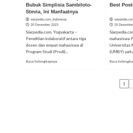
Bubuk Simplisia Sambiloto-
Best Pos
Stevia, Ini Manfaatnya
siarpedia.com_Indonesia
siarpedia.c
20 Desember 2023
20 Desembe
Siarpedia.com, Yogyakarta –
Siarpedia.co
Penelitian kolaboratif antara tiga
mahasiswa P
dosen dan empat mahasiswa di
Universitas
Program Studi (Prodi)...
(UMBY) yaitu 
Read
Baca Selengkapnya
Baca Selengk
more
about
Tim
Pag
Peneliti
1
UMBY
po
Ciptakan
Bubuk
Simplisia
Sambiloto-
Stevia,
Ini
Manfaatnya