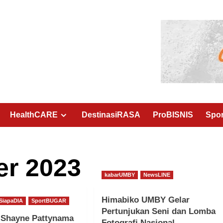
HealthCARE
DestinasiRASA
ProBISNIS
Spo
r 2023
kabarUMBY
NewsLINE
Himabiko UMBY Gelar
SiapaDIA
SportBUGAR
Pertunjukan Seni dan Lomba
t Shayne Pattynama
Fotografi Nasional