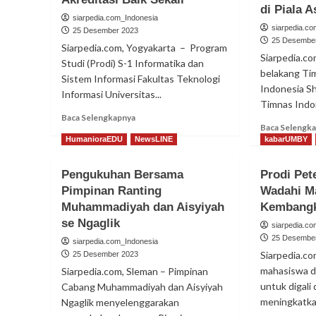
di Piala 
siarpedia.com_Indonesia
siarpedia.c
25 Desember 2023
25 Desembe
Siarpedia.com, Yogyakarta – Program
Siarpedia.co
Studi (Prodi) S-1 Informatika dan
belakang Tim
Sistem Informasi Fakultas Teknologi
Indonesia S
Informasi Universitas...
Timnas Indon
Read
Baca Selengkapnya
Baca Selengk
more
HumanioraEDU
NewsLINE
kabarUMBY
about
Prodi
Informatika
Pengukuhan Bersama
Prodi Pe
dan
Pimpinan Ranting
Wadahi M
Sistem
Muhammadiyah dan Aisyiyah
Kembang
Informasi
se Ngaglik
UMBY
siarpedia.c
Raih
25 Desembe
siarpedia.com_Indonesia
Akreditasi
Siarpedia.co
25 Desember 2023
Baik
mahasiswa d
Siarpedia.com, Sleman – Pimpinan
Sekali
untuk digal
Cabang Muhammadiyah dan Aisyiyah
meningkatka
Ngaglik menyelenggarakan