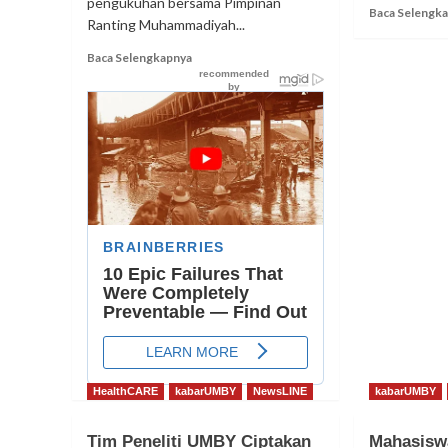
pengukuhan bersama Pimpinan
Baca Selengk
Ranting Muhammadiyah...
Read
Baca Selengkapnya
more
about
Pengukuhan
Bersama
Pimpinan
Ranting
Muhammadiyah
dan
Aisyiyah
se
Ngaglik
HealthCARE
kabarUMBY
NewsLINE
kabarUMBY
Tim Peneliti UMBY Ciptakan
Mahasisw