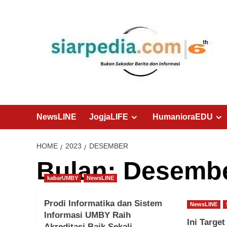
Skip
to
content
NewsLINE
JogjaLIFE
HumanioraEDU
HOME
2023
DESEMBER
Bulan:
Desembe
kabarUMBY
NewsLINE
Prodi Informatika dan Sistem
NewsLINE
Informasi UMBY Raih
Ini Targe
Akreditasi Baik Sekali