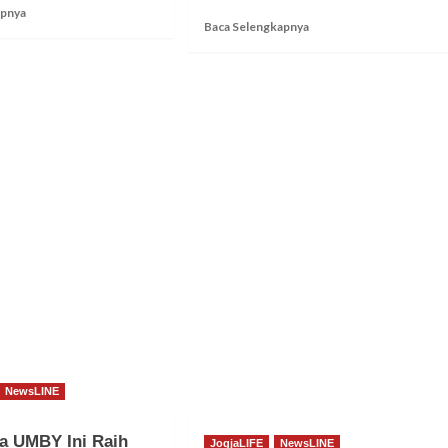
Read
apnya
Read
Baca Selengkapnya
more
more
about
about
Prodi
Piala
Peternakan
Asia,
UMBY
Timnas
Wadahi
Indonesia
Mahasiswa
Berangkat
Kembangkan
TC
Potensi
ke
Turki
NewsLINE
a UMBY Ini Raih
JogjaLIFE
NewsLINE