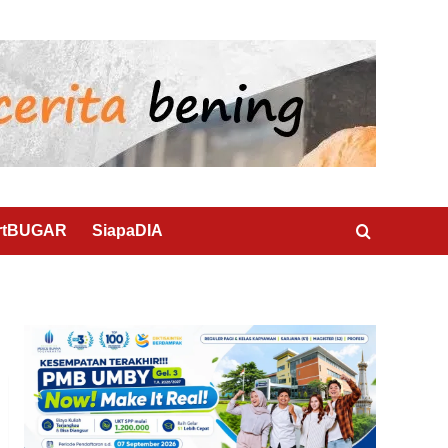
rtBUGAR
SiapaDIA