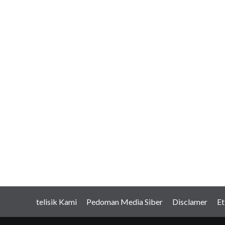
telisik Kami
Pedoman Media Siber
Disclamer
Et