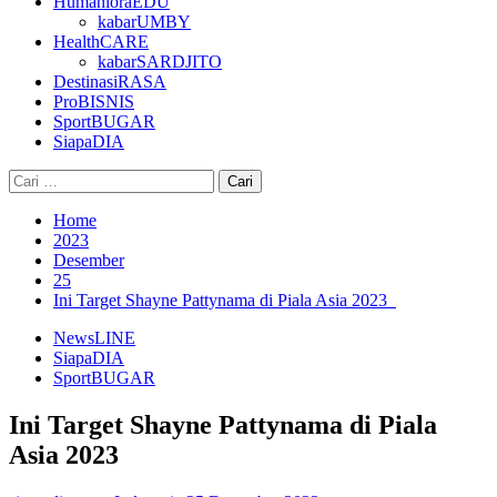
HumanioraEDU
kabarUMBY
HealthCARE
kabarSARDJITO
DestinasiRASA
ProBISNIS
SportBUGAR
SiapaDIA
Cari
untuk:
Home
2023
Desember
25
Ini Target Shayne Pattynama di Piala Asia 2023
NewsLINE
SiapaDIA
SportBUGAR
Ini Target Shayne Pattynama di Piala
Asia 2023