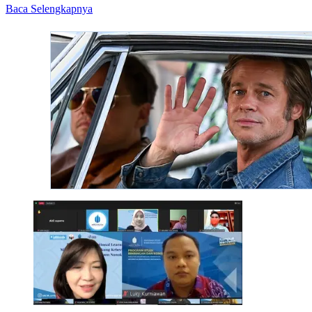
Read
Baca Selengkapnya
more
about
PERSI
DIY
Gelar
Expo
Wisata
Kesehatan