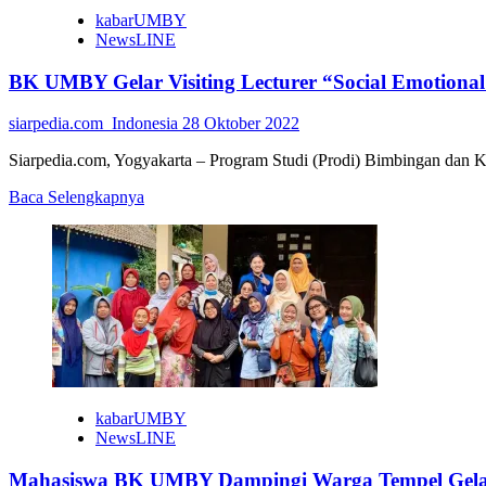
kabarUMBY
NewsLINE
BK UMBY Gelar Visiting Lecturer “Social Emotiona
siarpedia.com_Indonesia
28 Oktober 2022
Siarpedia.com, Yogyakarta – Program Studi (Prodi) Bimbingan dan K
Read
Baca Selengkapnya
more
about
BK
UMBY
Gelar
Visiting
Lecturer
“Social
Emotional
Learning”
kabarUMBY
NewsLINE
Mahasiswa BK UMBY Dampingi Warga Tempel Gelar