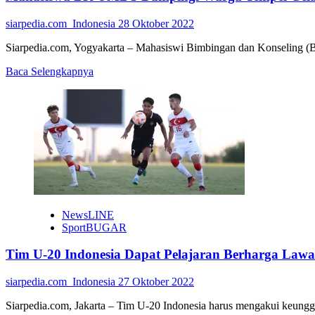
siarpedia.com_Indonesia
28 Oktober 2022
Siarpedia.com, Yogyakarta – Mahasiswi Bimbingan dan Konseling (BK
Read
Baca Selengkapnya
more
about
Mahasiswa
BK
UMBY
Dampingi
Warga
Tempel
Gelar
Penyuluhan
Kesejahteraan
NewsLINE
Keluarga
SportBUGAR
Tim U-20 Indonesia Dapat Pelajaran Berharga Law
siarpedia.com_Indonesia
27 Oktober 2022
Siarpedia.com, Jakarta – Tim U-20 Indonesia harus mengakui keungg