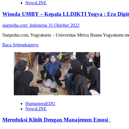
Makmur
NewsLINE
Wisuda UMBY – Kepala LLDIKTI Yogya : Era Digit
siarpedia.com_Indonesia
31 Oktober 2022
Siarpedia.com, Yogyakarta – Universitas Mercu Buana Yogyakarta men
Read
Baca Selengkapnya
more
about
Wisuda
UMBY
–
Kepala
LLDIKTI
Yogya
:
Era
Digital,
HumanioraEDU
Tangkap
NewsLINE
Peluang
Usaha
Mereduksi Klitih Dengan Manajemen Emosi
Baru