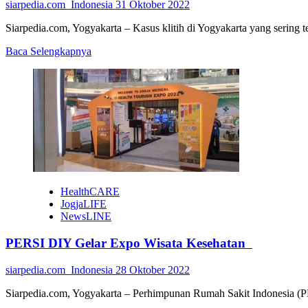
siarpedia.com_Indonesia
31 Oktober 2022
Siarpedia.com, Yogyakarta – Kasus klitih di Yogyakarta yang sering
Read
Baca Selengkapnya
more
about
Mereduksi
Klitih
Dengan
Manajemen
Emosi
HealthCARE
JogjaLIFE
NewsLINE
PERSI DIY Gelar Expo Wisata Kesehatan
siarpedia.com_Indonesia
28 Oktober 2022
Siarpedia.com, Yogyakarta – Perhimpunan Rumah Sakit Indonesia (