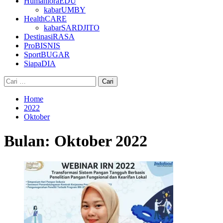
HumanioraEDU
kabarUMBY
HealthCARE
kabarSARDJITO
DestinasiRASA
ProBISNIS
SportBUGAR
SiapaDIA
Cari
untuk:
Home
2022
Oktober
Bulan:
Oktober 2022