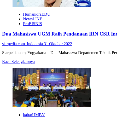
HumanioraEDU
NewsLINE
ProBISNIS
Dua Mahasiswa UGM Raih Pendanaan IRN CSR In
siarpedia.com_Indonesia
31 Oktober 2022
Siarpedia.com, Yogyakarta – Dua Mahasiswa Departemen Teknik Perta
Read
Baca Selengkapnya
more
about
Dua
Mahasiswa
UGM
Raih
Pendanaan
IRN
CSR
Indofood
Sukses
kabarUMBY