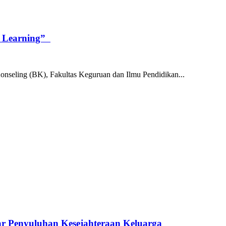
l Learning”
onseling (BK), Fakultas Keguruan dan Ilmu Pendidikan...
 Penyuluhan Kesejahteraan Keluarga