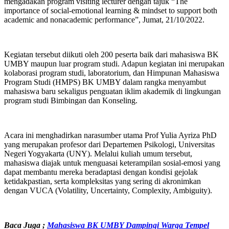
mengadakan program visiting lecturer dengan tajuk “The
importance of social-emotional learning & mindset to support both
academic and nonacademic performance”, Jumat, 21/10/2022.
Kegiatan tersebut diikuti oleh 200 peserta baik dari mahasiswa BK
UMBY maupun luar program studi. Adapun kegiatan ini merupakan
kolaborasi program studi, laboratorium, dan Himpunan Mahasiswa
Program Studi (HMPS) BK UMBY dalam rangka menyambut
mahasiswa baru sekaligus penguatan iklim akademik di lingkungan
program studi Bimbingan dan Konseling.
Acara ini menghadirkan narasumber utama Prof Yulia Ayriza PhD
yang merupakan profesor dari Departemen Psikologi, Universitas
Negeri Yogyakarta (UNY). Melalui kuliah umum tersebut,
mahasiswa diajak untuk menguasai keterampilan sosial-emosi yang
dapat membantu mereka beradaptasi dengan kondisi gejolak
ketidakpastian, serta kompleksitas yang sering di akronimkan
dengan VUCA (Volatility, Uncertainty, Complexity, Ambiguity).
Baca Juga ;
Mahasiswa BK UMBY Dampingi Warga Tempel