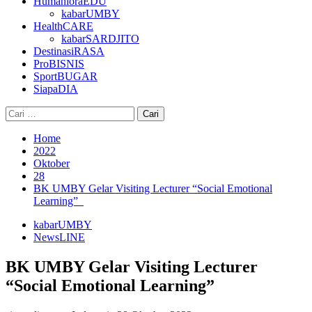
HumanioraEDU
kabarUMBY
HealthCARE
kabarSARDJITO
DestinasiRASA
ProBISNIS
SportBUGAR
SiapaDIA
Cari
untuk:
Home
2022
Oktober
28
BK UMBY Gelar Visiting Lecturer “Social Emotional
Learning”
kabarUMBY
NewsLINE
BK UMBY Gelar Visiting Lecturer
“Social Emotional Learning”