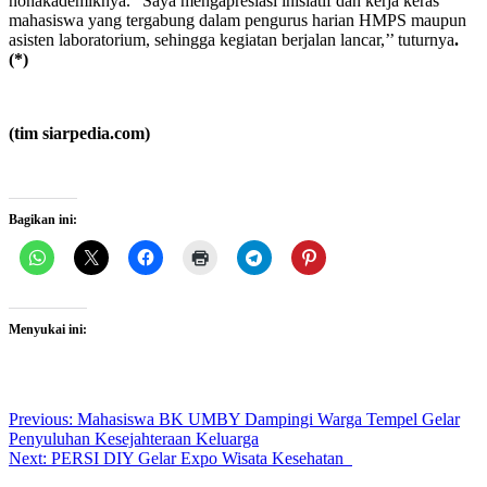
nonakademiknya. “Saya mengapresiasi inisiatif dan kerja keras
mahasiswa yang tergabung dalam pengurus harian HMPS maupun
asisten laboratorium, sehingga kegiatan berjalan lancar,’’ tuturnya
.
(*)
(tim siarpedia.com)
Bagikan ini:
Menyukai ini:
Post
Previous:
Mahasiswa BK UMBY Dampingi Warga Tempel Gelar
Penyuluhan Kesejahteraan Keluarga
navigation
Next:
PERSI DIY Gelar Expo Wisata Kesehatan