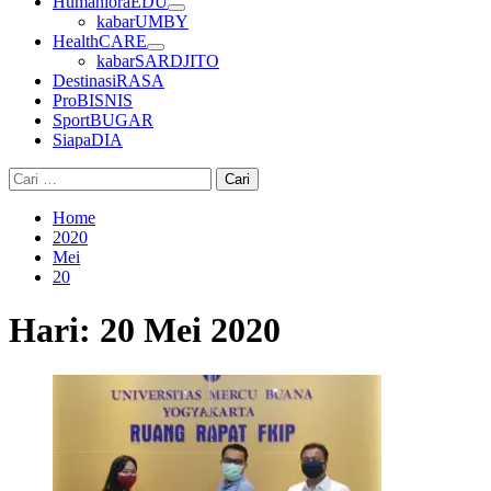
HumanioraEDU
kabarUMBY
HealthCARE
kabarSARDJITO
DestinasiRASA
ProBISNIS
SportBUGAR
SiapaDIA
Cari
untuk:
Home
2020
Mei
20
Hari:
20 Mei 2020