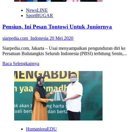
NewsLINE
SportBUGAR
Pensiun, Ini Pesan Tontowi Untuk Juniornya
siarpedia.com_Indonesia
20 Mei 2020
Siarpedia.com, Jakarta – Usai menyampaikan pengunduran diri ke
Persatuan Bulutangkis Seluruh Indonesia (PBSI) terhitung Senin,...
Read
Baca Selengkapnya
more
about
Pensiun,
Ini
Pesan
Tontowi
Untuk
Juniornya
HumanioraEDU