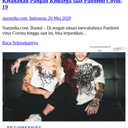
Ketahanan Pangan Keluarga saat Pandemi Covid-
19
siarpedia.com_Indonesia
20 Mei 2020
Siarpedia.com, Bantul – Di tengah situasi mewabahnya Pandemi
virus Corona hingga saat ini, bisa terpastikan...
Read
Baca Selengkapnya
more
about
Ketahanan
Pangan
Keluarga
saat
Pandemi
Covid-
19