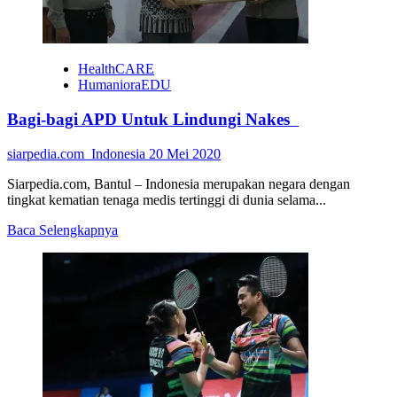
HealthCARE
HumanioraEDU
Bagi-bagi APD Untuk Lindungi Nakes
siarpedia.com_Indonesia
20 Mei 2020
Siarpedia.com, Bantul – Indonesia merupakan negara dengan
tingkat kematian tenaga medis tertinggi di dunia selama...
Read
Baca Selengkapnya
more
about
Bagi-
bagi
APD
Untuk
Lindungi
Nakes