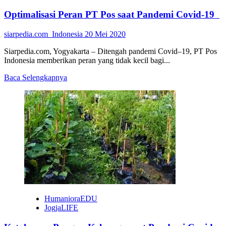
Optimalisasi Peran PT Pos saat Pandemi Covid-19
siarpedia.com_Indonesia
20 Mei 2020
Siarpedia.com, Yogyakarta – Ditengah pandemi Covid–19, PT Pos
Indonesia memberikan peran yang tidak kecil bagi...
Read
Baca Selengkapnya
more
about
Optimalisasi
Peran
PT
Pos
saat
Pandemi
Covid-
19
HumanioraEDU
JogjaLIFE