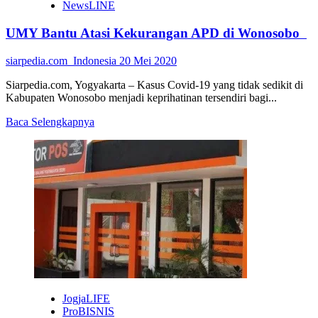
NewsLINE
UMY Bantu Atasi Kekurangan APD di Wonosobo
siarpedia.com_Indonesia
20 Mei 2020
Siarpedia.com, Yogyakarta – Kasus Covid-19 yang tidak sedikit di
Kabupaten Wonosobo menjadi keprihatinan tersendiri bagi...
Read
Baca Selengkapnya
more
about
UMY
Bantu
Atasi
Kekurangan
APD
di
Wonosobo
JogjaLIFE
ProBISNIS