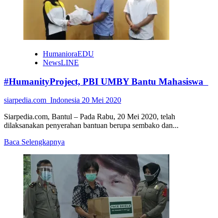
HumanioraEDU
NewsLINE
#HumanityProject, PBI UMBY Bantu Mahasiswa
siarpedia.com_Indonesia
20 Mei 2020
Siarpedia.com, Bantul – Pada Rabu, 20 Mei 2020, telah
dilaksanakan penyerahan bantuan berupa sembako dan...
Read
Baca Selengkapnya
more
about
#HumanityProject,
PBI
UMBY
Bantu
Mahasiswa