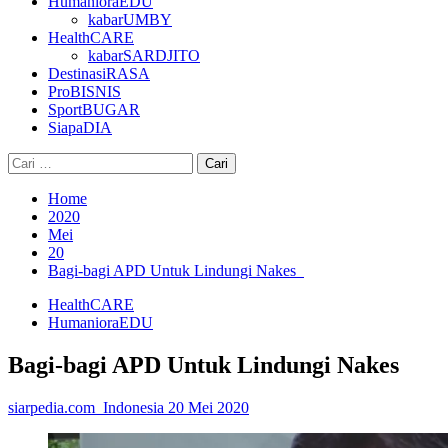
HumanioraEDU
kabarUMBY
HealthCARE
kabarSARDJITO
DestinasiRASA
ProBISNIS
SportBUGAR
SiapaDIA
Cari
untuk:
Home
2020
Mei
20
Bagi-bagi APD Untuk Lindungi Nakes
HealthCARE
HumanioraEDU
Bagi-bagi APD Untuk Lindungi Nakes
siarpedia.com_Indonesia
20 Mei 2020