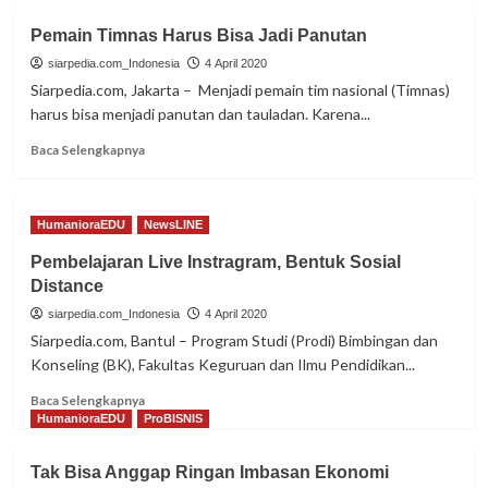
Pemain Timnas Harus Bisa Jadi Panutan
siarpedia.com_Indonesia
4 April 2020
Siarpedia.com, Jakarta – Menjadi pemain tim nasional (Timnas)
harus bisa menjadi panutan dan tauladan. Karena...
Read
Baca Selengkapnya
more
about
Pemain
HumanioraEDU
NewsLINE
Timnas
Harus
Pembelajaran Live Instragram, Bentuk Sosial
Bisa
Distance
Jadi
Panutan
siarpedia.com_Indonesia
4 April 2020
Siarpedia.com, Bantul – Program Studi (Prodi) Bimbingan dan
Konseling (BK), Fakultas Keguruan dan Ilmu Pendidikan...
Read
Baca Selengkapnya
more
HumanioraEDU
ProBISNIS
about
Pembelajaran
Tak Bisa Anggap Ringan Imbasan Ekonomi
Live