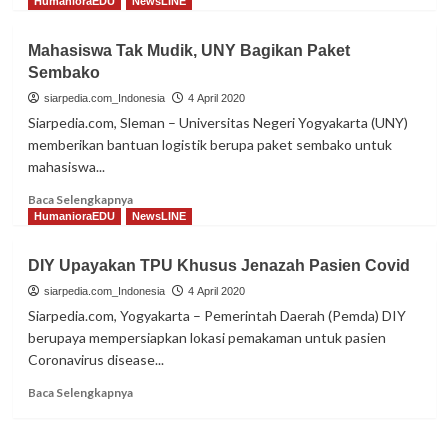
more
HumanioraEDU
NewsLINE
about
Coronavirus,
Mahasiswa Tak Mudik, UNY Bagikan Paket
PHBS
Sembako
dan
Hidup
siarpedia.com_Indonesia
4 April 2020
Kita
Siarpedia.com, Sleman – Universitas Negeri Yogyakarta (UNY)
Kini
memberikan bantuan logistik berupa paket sembako untuk
mahasiswa...
Read
Baca Selengkapnya
more
HumanioraEDU
NewsLINE
about
Mahasiswa
DIY Upayakan TPU Khusus Jenazah Pasien Covid
Tak
Mudik,
siarpedia.com_Indonesia
4 April 2020
UNY
Siarpedia.com, Yogyakarta – Pemerintah Daerah (Pemda) DIY
Bagikan
berupaya mempersiapkan lokasi pemakaman untuk pasien
Paket
Coronavirus disease...
Sembako
Read
Baca Selengkapnya
more
about
DIY