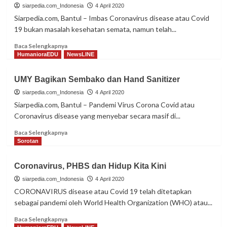
Instragram,
siarpedia.com_Indonesia
4 April 2020
Bentuk
Siarpedia.com, Bantul – Imbas Coronavirus disease atau Covid
Sosial
19 bukan masalah kesehatan semata, namun telah...
Distance
Read
Baca Selengkapnya
more
HumanioraEDU
NewsLINE
about
Tak
UMY Bagikan Sembako dan Hand Sanitizer
Bisa
Anggap
siarpedia.com_Indonesia
4 April 2020
Ringan
Siarpedia.com, Bantul – Pandemi Virus Corona Covid atau
Imbasan
Coronavirus disease yang menyebar secara masif di...
Ekonomi
Read
Baca Selengkapnya
more
Sorotan
about
UMY
Coronavirus, PHBS dan Hidup Kita Kini
Bagikan
Sembako
siarpedia.com_Indonesia
4 April 2020
dan
CORONAVIRUS disease atau Covid 19 telah ditetapkan
Hand
sebagai pandemi oleh World Health Organization (WHO) atau...
Sanitizer
Read
Baca Selengkapnya