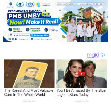
Upayakan
TPU
Khusus
Jenazah
Pasien
Covid