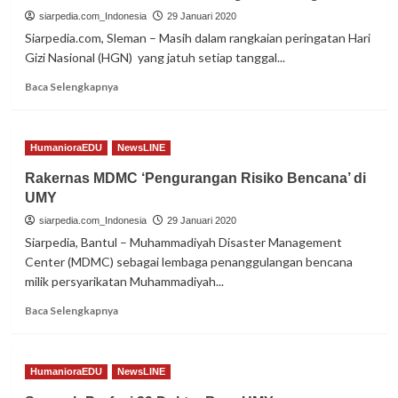
Pembelajaran
siarpedia.com_Indonesia
29 Januari 2020
Ethnomatematika
Siarpedia.com, Sleman – Masih dalam rangkaian peringatan Hari
Gizi Nasional (HGN) yang jatuh setiap tanggal...
Read
Baca Selengkapnya
more
about
Kesehatan
HumanioraEDU
NewsLINE
dan
Keamanan
Rakernas MDMC ‘Pengurangan Risiko Bencana’ di
Pangan,
UMY
Penting
siarpedia.com_Indonesia
29 Januari 2020
Siarpedia, Bantul – Muhammadiyah Disaster Management
Center (MDMC) sebagai lembaga penanggulangan bencana
milik persyarikatan Muhammadiyah...
Read
Baca Selengkapnya
more
about
Rakernas
HumanioraEDU
NewsLINE
MDMC
‘Pengurangan