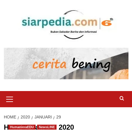
Skip
to
content
Primary
Menu
HOME
2020
JANUARI
29
Hari:
29 Januari 2020
HumanioraEDU
NewsLINE