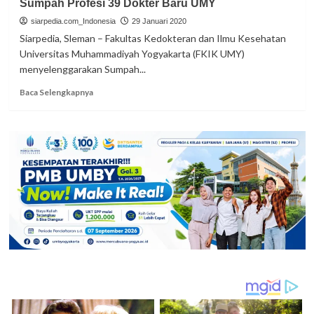
Sumpah Profesi 39 Dokter Baru UMY
Risiko
siarpedia.com_Indonesia
Bencana’
29 Januari 2020
di
Siarpedia, Sleman – Fakultas Kedokteran dan Ilmu Kesehatan
UMY
Universitas Muhammadiyah Yogyakarta (FKIK UMY)
menyelenggarakan Sumpah...
Read
Baca Selengkapnya
more
about
Sumpah
Profesi
39
Dokter
Baru
UMY