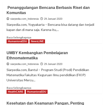
Penanggulangan Bencana Berbasis Riset dan
Komunitas
siarpedia.com_Indonesia
29 Januari 2020
Siarpedia.com, Yogyakarta – Bencana bisa datang dan terjadi
kapan dan di mana saja. Karena itu,...
Read
Baca Selengkapnya
more
HumanioraEDU
NewsLINE
about
Penanggulangan
UMBY Kembangkan Pembelajaran
Bencana
Ethnomatematika
Berbasis
Riset
siarpedia.com_Indonesia
29 Januari 2020
dan
Siarpedia.com, Bantul – Program Studi (Prodi) Pendidikan
Komunitas
Matematika Fakultas Keguruan Ilmu pendidikan (FKIP)
Universitas Mercu...
Read
Baca Selengkapnya
more
HealthCARE
HumanioraEDU
about
UMBY
Kesehatan dan Keamanan Pangan, Penting
Kembangkan