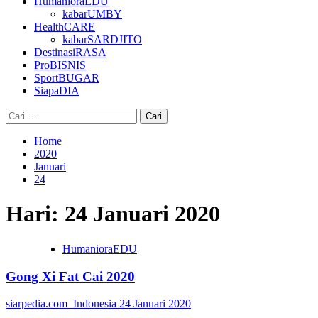
HumanioraEDU
kabarUMBY
HealthCARE
kabarSARDJITO
DestinasiRASA
ProBISNIS
SportBUGAR
SiapaDIA
Cari
untuk:
Home
2020
Januari
24
Hari:
24 Januari 2020
HumanioraEDU
Gong Xi Fat Cai 2020
siarpedia.com_Indonesia
24 Januari 2020