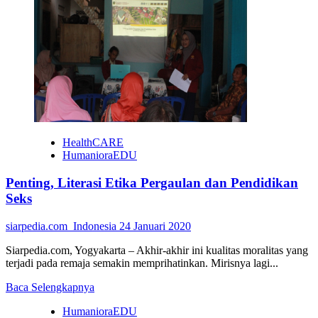
Fakultas
Ekonomi
UII
Ganti
Nama
HealthCARE
HumanioraEDU
Penting, Literasi Etika Pergaulan dan Pendidikan
Seks
siarpedia.com_Indonesia
24 Januari 2020
Siarpedia.com, Yogyakarta – Akhir-akhir ini kualitas moralitas yang
terjadi pada remaja semakin memprihatinkan. Mirisnya lagi...
Read
Baca Selengkapnya
more
HumanioraEDU
about