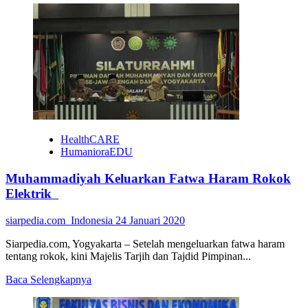
HealthCARE
HumanioraEDU
Muhammadiyah Keluarkan Fatwa Haram Rokok
Elektrik
siarpedia.com_Indonesia
24 Januari 2020
Siarpedia.com, Yogyakarta – Setelah mengeluarkan fatwa haram
tentang rokok, kini Majelis Tarjih dan Tajdid Pimpinan...
Read
Baca Selengkapnya
more
about