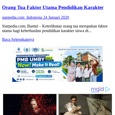
Orang Tua Faktor Utama Pendidikan Karakter
siarpedia.com_Indonesia
24 Januari 2020
Siarpedia.com, Bantul – Keterlibatan orang tua merupakan faktor
utama bagi keberhasilan pendidikan karakter siswa di...
Read
Baca Selengkapnya
more
about
Orang
Tua
Faktor
Utama
Pendidikan
Karakter