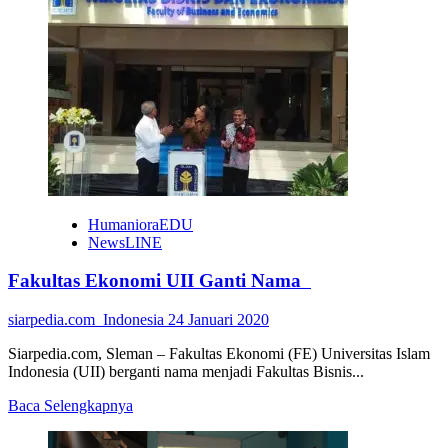
Muhammadiyah
Keluarkan
Fatwa
Haram
Rokok
Elektrik
HumanioraEDU
NewsLINE
Fakultas Ekonomi UII Ganti Nama
siarpedia.com_Indonesia
24 Januari 2020
Siarpedia.com, Sleman – Fakultas Ekonomi (FE) Universitas Islam
Indonesia (UII) berganti nama menjadi Fakultas Bisnis...
Read
Baca Selengkapnya
more
about