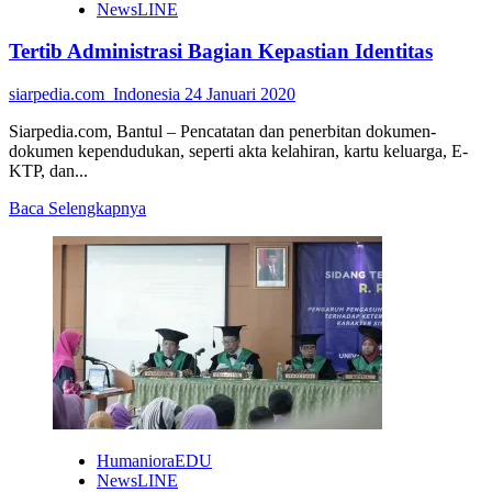
NewsLINE
Penting,
Literasi
Tertib Administrasi Bagian Kepastian Identitas
Etika
Pergaulan
dan
siarpedia.com_Indonesia
24 Januari 2020
Pendidikan
Seks
Siarpedia.com, Bantul – Pencatatan dan penerbitan dokumen-
dokumen kependudukan, seperti akta kelahiran, kartu keluarga, E-
KTP, dan...
Read
Baca Selengkapnya
more
about
Tertib
Administrasi
Bagian
Kepastian
Identitas
HumanioraEDU
NewsLINE