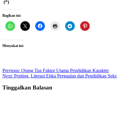
(*)
Bagikan ini:
Menyukai ini:
Post
Previous:
Orang Tua Faktor Utama Pendidikan Karakter
Next:
Penting, Literasi Etika Pergaulan dan Pendidikan Seks
navigation
Tinggalkan Balasan