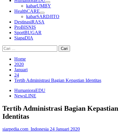
HumanioraEDU
kabarUMBY
HealthCARE
kabarSARDJITO
DestinasiRASA
ProBISNIS
SportBUGAR
SiapaDIA
Cari
untuk:
Home
2020
Januari
24
Tertib Administrasi Bagian Kepastian Identitas
HumanioraEDU
NewsLINE
Tertib Administrasi Bagian Kepastian
Identitas
siarpedia.com_Indonesia
24 Januari 2020