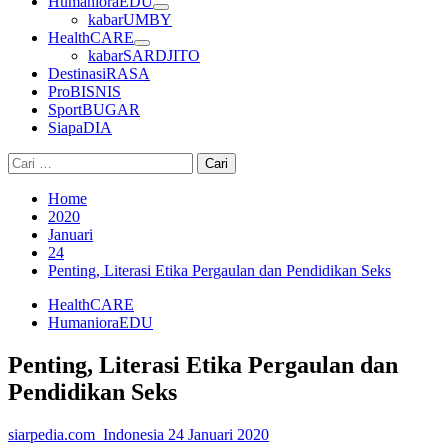
HumanioraEDU
kabarUMBY
HealthCARE
kabarSARDJITO
DestinasiRASA
ProBISNIS
SportBUGAR
SiapaDIA
Cari
untuk:
Home
2020
Januari
24
Penting, Literasi Etika Pergaulan dan Pendidikan Seks
HealthCARE
HumanioraEDU
Penting, Literasi Etika Pergaulan dan
Pendidikan Seks
siarpedia.com_Indonesia
24 Januari 2020