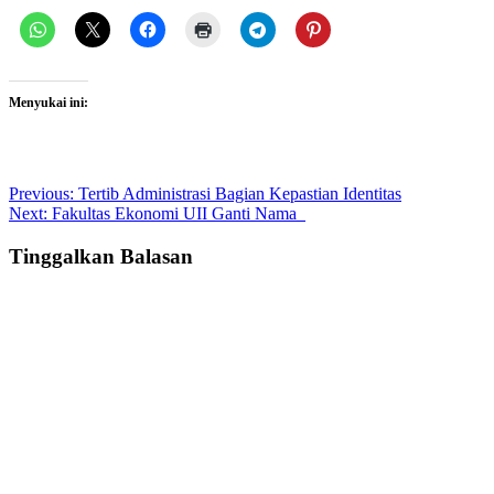
Menyukai ini:
Post
Previous:
Tertib Administrasi Bagian Kepastian Identitas
Next:
Fakultas Ekonomi UII Ganti Nama
navigation
Tinggalkan Balasan