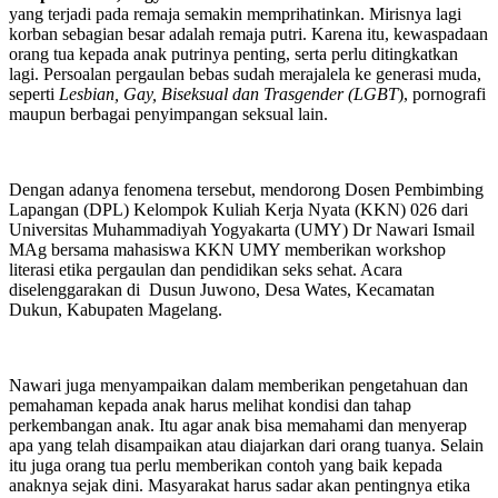
yang terjadi pada remaja semakin memprihatinkan. Mirisnya lagi
korban sebagian besar adalah remaja putri. Karena itu, kewaspadaan
orang tua kepada anak putrinya penting, serta perlu ditingkatkan
lagi. Persoalan pergaulan bebas sudah merajalela ke generasi muda,
seperti
Lesbian, Gay, Biseksual dan Trasgender (LGBT
), pornografi
maupun berbagai penyimpangan seksual lain.
Dengan adanya fenomena tersebut, mendorong Dosen Pembimbing
Lapangan (DPL) Kelompok Kuliah Kerja Nyata (KKN) 026 dari
Universitas Muhammadiyah Yogyakarta (UMY) Dr Nawari Ismail
MAg bersama mahasiswa KKN UMY memberikan workshop
literasi etika pergaulan dan pendidikan seks sehat. Acara
diselenggarakan di Dusun Juwono, Desa Wates, Kecamatan
Dukun, Kabupaten Magelang.
Nawari juga menyampaikan dalam memberikan pengetahuan dan
pemahaman kepada anak harus melihat kondisi dan tahap
perkembangan anak. Itu agar anak bisa memahami dan menyerap
apa yang telah disampaikan atau diajarkan dari orang tuanya. Selain
itu juga orang tua perlu memberikan contoh yang baik kepada
anaknya sejak dini. Masyarakat harus sadar akan pentingnya etika