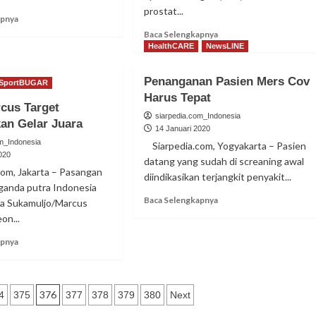
prostat...
Read
apnya
more
Read
Baca Selengkapnya
about
more
HealthCARE
NewsLINE
Timnas
about
Indonesia
Teliti
Penanganan Pasien Mers Cov
SportBUGAR
U-
PSA,
Harus Tepat
19
R
cus Target
Digenjot
Danarto
siarpedia.com_Indonesia
an Gelar Juara
Latihan
Raih
14 Januari 2020
Fisik
Doktor
om_Indonesia
Siarpedia.com, Yogyakarta – Pasien
di
020
datang yang sudah di screaning awal
UGM
om, Jakarta – Pasangan
diindikasikan terjangkit penyakit...
 ganda putra Indonesia
Read
Baca Selengkapnya
ya Sukamuljo/Marcus
more
on...
about
Penanganan
Read
apnya
Pasien
more
Mers
about
Cov
Kevin/Marcus
Harus
Target
376
4
375
377
378
379
380
Next
Tepat
Pertahankan