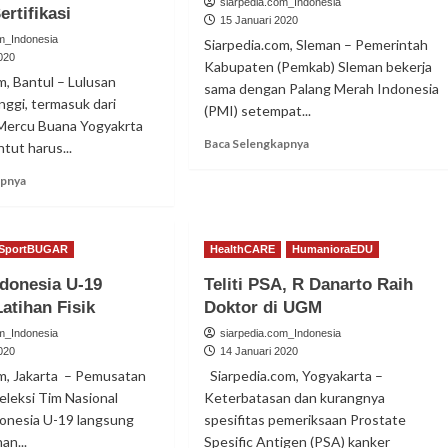
siarpedia.com_Indonesia
ertifikasi
15 Januari 2020
om_Indonesia
Siarpedia.com, Sleman – Pemerintah
020
Kabupaten (Pemkab) Sleman bekerja
m, Bantul – Lulusan
sama dengan Palang Merah Indonesia
nggi, termasuk dari
(PMI) setempat...
 Mercu Buana Yogyakrta
Read
Baca Selengkapnya
tut harus...
more
Read
about
apnya
more
Giatkan
about
Donor
Lulusan
Darah,
SportBUGAR
HealthCARE
HumanioraEDU
Peternakan
‘Lada
UMBY
Manis’
donesia U-19
Teliti PSA, R Danarto Raih
Dibekali
Dimaksimalkan
Latihan Fisik
Doktor di UGM
Sertifikasi
om_Indonesia
siarpedia.com_Indonesia
020
14 Januari 2020
om, Jakarta – Pemusatan
Siarpedia.com, Yogyakarta –
seleksi Tim Nasional
Keterbatasan dan kurangnya
donesia U-19 langsung
spesifitas pemeriksaan Prostate
an...
Spesific Antigen (PSA) kanker