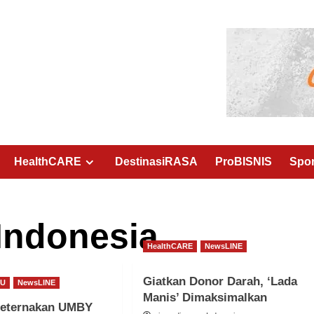
HealthCARE
DestinasiRASA
ProBISNIS
Spo
Indonesia
HealthCARE
NewsLINE
Giatkan Donor Darah, ‘Lada
DU
NewsLINE
Manis’ Dimaksimalkan
Peternakan UMBY