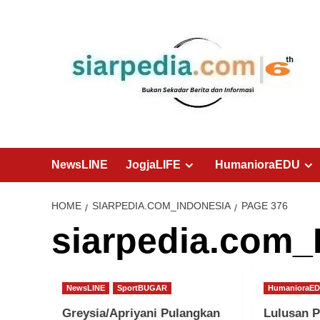
Skip
to
content
NewsLINE
JogjaLIFE
HumanioraEDU
HOME
SIARPEDIA.COM_INDONESIA
PAGE 376
siarpedia.com_
NewsLINE
SportBUGAR
HumanioraE
Greysia/Apriyani Pulangkan
Lulusan 