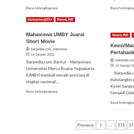
Read
Baca Selengkapnya
Baca Selengk
more
about
HumanioraEDU
NewsLINE
Debut
Perdana,
Mahasiswa UMBY Juarai
Owi/Apri
NewsLINE
Short Movie
Tembus
Kevin/Mar
Babak
siarpedia.com_Indonesia
Pertahank
Utama
14 Januari 2020
siarpedia.c
Siarpedia.com, Bantul – Mahasiswa
14 Januari 2
Universitas Mercu Buana Yogyakarta
Siarpedia.c
(UMBY) kembali meraih prestasi di
bulutangkis
tingkat nasional....
Kevin Sanja
Read
Baca Selengkapnya
Fernaldi Gide
more
about
Baca Selengk
Mahasiswa
UMBY
Juarai
Paginasi
Short
…
Previous
1
373
37
Movie