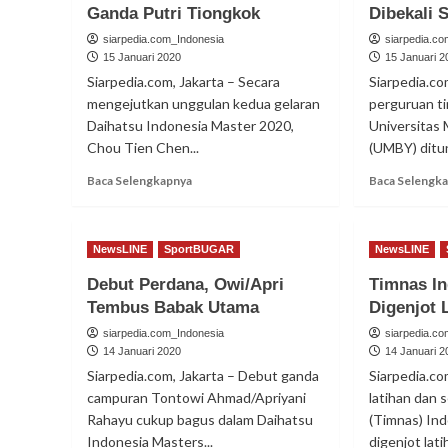
Ganda Putri Tiongkok
Dibekali S
siarpedia.com_Indonesia
siarpedia.c
15 Januari 2020
15 Januari 2
Siarpedia.com, Jakarta – Secara
Siarpedia.co
mengejutkan unggulan kedua gelaran
perguruan ti
Daihatsu Indonesia Master 2020,
Universitas
Chou Tien Chen...
(UMBY) ditun
Read
Baca Selengkapnya
Baca Selengk
more
about
Greysia/Apriyani
NewsLINE
SportBUGAR
NewsLINE
Pulangkan
Ganda
Debut Perdana, Owi/Apri
Timnas In
Putri
Tembus Babak Utama
Digenjot 
Tiongkok
siarpedia.com_Indonesia
siarpedia.c
14 Januari 2020
14 Januari 2
Siarpedia.com, Jakarta – Debut ganda
Siarpedia.c
campuran Tontowi Ahmad/Apriyani
latihan dan 
Rahayu cukup bagus dalam Daihatsu
(Timnas) In
Indonesia Masters...
digenjot latih