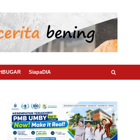
rtBUGAR
SiapaDIA