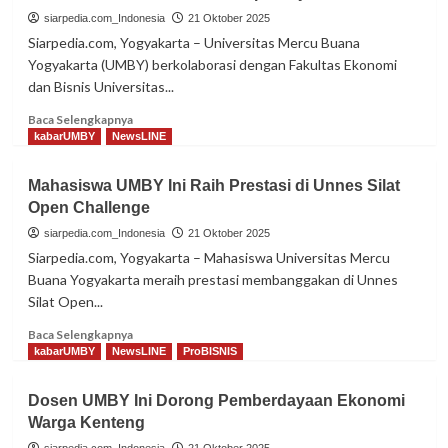
Laut,
siarpedia.com_Indonesia
21 Oktober 2025
Melepasliarkan
Siarpedia.com, Yogyakarta – Universitas Mercu Buana
Tukik
Yogyakarta (UMBY) berkolaborasi dengan Fakultas Ekonomi
Penyu
dan Bisnis Universitas...
Read
Baca Selengkapnya
more
kabarUMBY
NewsLINE
about
PkM
Mahasiswa UMBY Ini Raih Prestasi di Unnes Silat
Kolaboratif
Open Challenge
Dosen
UMBY
siarpedia.com_Indonesia
21 Oktober 2025
Bahas
Siarpedia.com, Yogyakarta – Mahasiswa Universitas Mercu
Strategi
Buana Yogyakarta meraih prestasi membanggakan di Unnes
Holistik
Silat Open...
Menekan
Stres
Read
Baca Selengkapnya
Persiapan
more
kabarUMBY
NewsLINE
ProBISNIS
Ujian
about
Mahasiswa
Dosen UMBY Ini Dorong Pemberdayaan Ekonomi
UMBY
Warga Kenteng
Ini
Raih