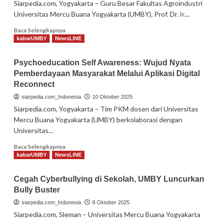
Siarpedia.com, Yogyakarta – Guru Besar Fakultas Agroindustri
Perkuat
Universitas Mercu Buana Yogyakarta (UMBY), Prof. Dr. Ir....
Perlindungan
Kekayaan
Read
Baca Selengkapnya
Intelektual
more
kabarUMBY
NewsLINE
about
Guru
Psychoeducation Self Awareness: Wujud Nyata
Besar
Pemberdayaan Masyarakat Melalui Aplikasi Digital
UMBY,
Reconnect
Prof
Dwiyati
siarpedia.com_Indonesia
10 Oktober 2025
Raih
Siarpedia.com, Yogyakarta – Tim PKM dosen dari Universitas
PATPI
Mercu Buana Yogyakarta (UMBY) berkolaborasi dengan
Award
Universitas...
2025
Read
Baca Selengkapnya
more
kabarUMBY
NewsLINE
about
Psychoeducation
Cegah Cyberbullying di Sekolah, UMBY Luncurkan
Self
Bully Buster
Awareness:
Wujud
siarpedia.com_Indonesia
8 Oktober 2025
Nyata
Siarpedia.com, Sleman – Universitas Mercu Buana Yogyakarta
Pemberdayaan