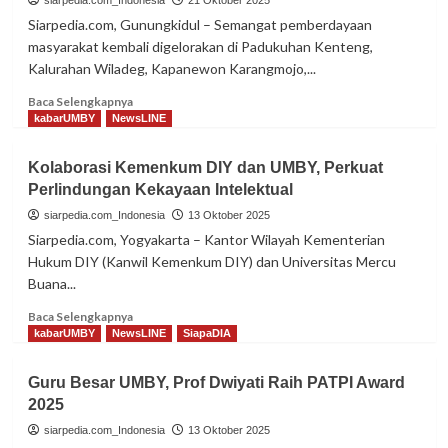
siarpedia.com_Indonesia
21 Oktober 2025
Prestasi
Siarpedia.com, Gunungkidul – Semangat pemberdayaan
di
masyarakat kembali digelorakan di Padukuhan Kenteng,
Unnes
Kalurahan Wiladeg, Kapanewon Karangmojo,...
Silat
Open
Read
Baca Selengkapnya
Challenge
more
kabarUMBY
NewsLINE
about
Dosen
Kolaborasi Kemenkum DIY dan UMBY, Perkuat
UMBY
Perlindungan Kekayaan Intelektual
Ini
Dorong
siarpedia.com_Indonesia
13 Oktober 2025
Pemberdayaan
Siarpedia.com, Yogyakarta – Kantor Wilayah Kementerian
Ekonomi
Hukum DIY (Kanwil Kemenkum DIY) dan Universitas Mercu
Warga
Buana...
Kenteng
Read
Baca Selengkapnya
more
kabarUMBY
NewsLINE
SiapaDIA
about
Kolaborasi
Guru Besar UMBY, Prof Dwiyati Raih PATPI Award
Kemenkum
2025
DIY
dan
siarpedia.com_Indonesia
13 Oktober 2025
UMBY,