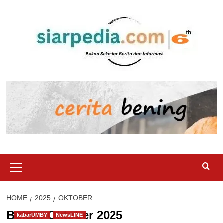
Skip
to
content
Primary
Menu
HOME
2025
OKTOBER
Bulan:
Oktober 2025
kabarUMBY
NewsLINE