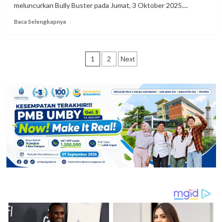
meluncurkan Bully Buster pada Jumat, 3 Oktober 2025....
Masyarakat
Melalui
Read
Baca Selengkapnya
Aplikasi
more
Digital
about
Reconnect
Cegah
Paginasi
Cyberbullying
1
2
Next
di
pos
Sekolah,
UMBY
Luncurkan
Bully
Buster