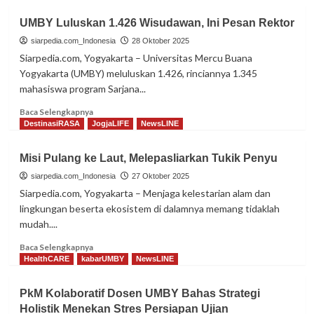
UMBY Luluskan 1.426 Wisudawan, Ini Pesan Rektor
siarpedia.com_Indonesia
28 Oktober 2025
Siarpedia.com, Yogyakarta – Universitas Mercu Buana
Yogyakarta (UMBY) meluluskan 1.426, rinciannya 1.345
mahasiswa program Sarjana...
Read
Baca Selengkapnya
more
DestinasiRASA
JogjaLIFE
NewsLINE
about
UMBY
Misi Pulang ke Laut, Melepasliarkan Tukik Penyu
Luluskan
1.426
siarpedia.com_Indonesia
27 Oktober 2025
Wisudawan,
Siarpedia.com, Yogyakarta – Menjaga kelestarian alam dan
Ini
lingkungan beserta ekosistem di dalamnya memang tidaklah
Pesan
mudah....
Rektor
Read
Baca Selengkapnya
more
HealthCARE
kabarUMBY
NewsLINE
about
Misi
PkM Kolaboratif Dosen UMBY Bahas Strategi
Pulang
Holistik Menekan Stres Persiapan Ujian
ke