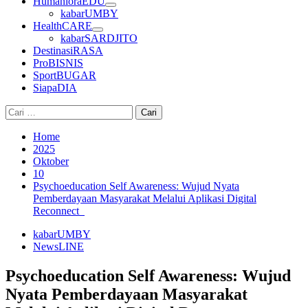
HumanioraEDU
kabarUMBY
HealthCARE
kabarSARDJITO
DestinasiRASA
ProBISNIS
SportBUGAR
SiapaDIA
Cari
untuk:
Home
2025
Oktober
10
Psychoeducation Self Awareness: Wujud Nyata
Pemberdayaan Masyarakat Melalui Aplikasi Digital
Reconnect
kabarUMBY
NewsLINE
Psychoeducation Self Awareness: Wujud
Nyata Pemberdayaan Masyarakat