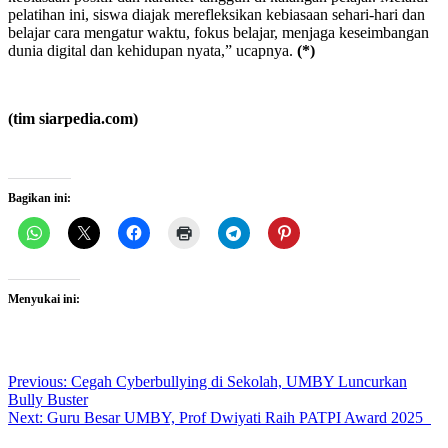
pelatihan ini, siswa diajak merefleksikan kebiasaan sehari-hari dan
belajar cara mengatur waktu, fokus belajar, menjaga keseimbangan
dunia digital dan kehidupan nyata,” ucapnya.
(*)
(tim siarpedia.com)
Bagikan ini:
Menyukai ini:
Post
Previous:
Cegah Cyberbullying di Sekolah, UMBY Luncurkan
Bully Buster
navigation
Next:
Guru Besar UMBY, Prof Dwiyati Raih PATPI Award 2025