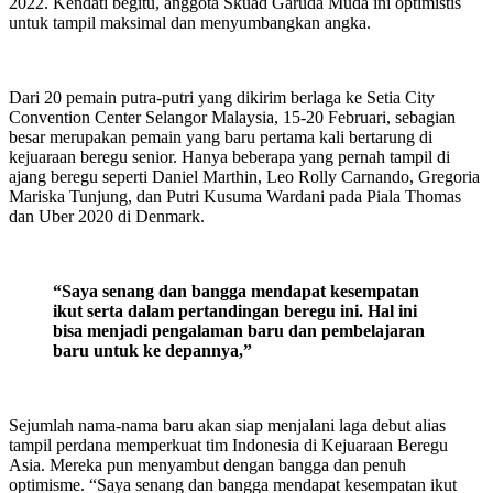
2022. Kendati begitu, anggota Skuad Garuda Muda ini optimistis
untuk tampil maksimal dan menyumbangkan angka.
Dari 20 pemain putra-putri yang dikirim berlaga ke Setia City
Convention Center Selangor Malaysia, 15-20 Februari, sebagian
besar merupakan pemain yang baru pertama kali bertarung di
kejuaraan beregu senior. Hanya beberapa yang pernah tampil di
ajang beregu seperti Daniel Marthin, Leo Rolly Carnando, Gregoria
Mariska Tunjung, dan Putri Kusuma Wardani pada Piala Thomas
dan Uber 2020 di Denmark.
“Saya senang dan bangga mendapat kesempatan
ikut serta dalam pertandingan beregu ini. Hal ini
bisa menjadi pengalaman baru dan pembelajaran
baru untuk ke depannya,”
Sejumlah nama-nama baru akan siap menjalani laga debut alias
tampil perdana memperkuat tim Indonesia di Kejuaraan Beregu
Asia. Mereka pun menyambut dengan bangga dan penuh
optimisme. “Saya senang dan bangga mendapat kesempatan ikut