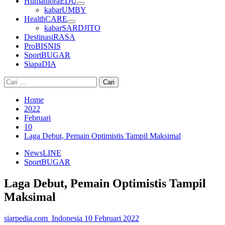
HumanioraEDU
kabarUMBY
HealthCARE
kabarSARDJITO
DestinasiRASA
ProBISNIS
SportBUGAR
SiapaDIA
Cari
untuk:
Home
2022
Februari
10
Laga Debut, Pemain Optimistis Tampil Maksimal
NewsLINE
SportBUGAR
Laga Debut, Pemain Optimistis Tampil
Maksimal
siarpedia.com_Indonesia
10 Februari 2022