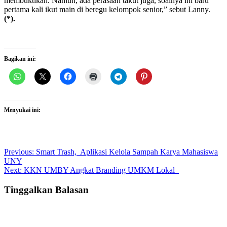
membuktikan. Namun, ada perasaan takut juga, soalnya ini baru
pertama kali ikut main di beregu kelompok senior,” sebut Lanny.
(*).
Bagikan ini:
Menyukai ini:
Post
Previous:
Smart Trash, Aplikasi Kelola Sampah Karya Mahasiswa
UNY
navigation
Next:
KKN UMBY Angkat Branding UMKM Lokal
Tinggalkan Balasan