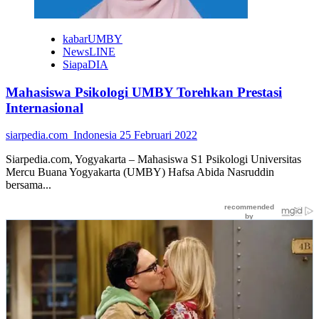
kabarUMBY
NewsLINE
SiapaDIA
Mahasiswa Psikologi UMBY Torehkan Prestasi
Internasional
siarpedia.com_Indonesia
25 Februari 2022
Siarpedia.com, Yogyakarta – Mahasiswa S1 Psikologi Universitas
Mercu Buana Yogyakarta (UMBY) Hafsa Abida Nasruddin
bersama...