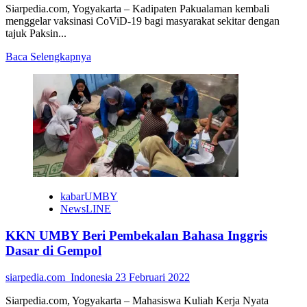
Siarpedia.com, Yogyakarta – Kadipaten Pakualaman kembali
menggelar vaksinasi CoViD-19 bagi masyarakat sekitar dengan
tajuk Paksin...
Read
Baca Selengkapnya
more
about
Pura
Pakualaman
Gelar
Vaksin
Booster
kabarUMBY
NewsLINE
KKN UMBY Beri Pembekalan Bahasa Inggris
Dasar di Gempol
siarpedia.com_Indonesia
23 Februari 2022
Siarpedia.com, Yogyakarta – Mahasiswa Kuliah Kerja Nyata