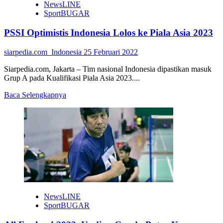
NewsLINE
SportBUGAR
PSSI Optimistis Indonesia Lolos ke Piala Asia 2023
siarpedia.com_Indonesia
25 Februari 2022
Siarpedia.com, Jakarta – Tim nasional Indonesia dipastikan masuk
Grup A pada Kualifikasi Piala Asia 2023....
Read
Baca Selengkapnya
more
about
PSSI
Optimistis
Indonesia
Lolos
ke
Piala
Asia
2023
NewsLINE
SportBUGAR