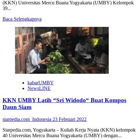
(KKN) Universitas Mercu Buana Yogyakarta (UMBY) Kelompok
39...
Read
Baca Selengkapnya
more
about
KKN
UMBY
Beri
Pembekalan
Bahasa
Inggris
Dasar
di
Gempol
kabarUMBY
NewsLINE
KKN UMBY Latih “Sri Widodo“ Buat Kompos
Daun Siam
siarpedia.com_Indonesia
23 Februari 2022
Siarpedia.com, Yogyakarta – Kuliah Kerja Nyata (KKN) kelompok
40 Universitas Mercu Buana Yogyakarta (UMBY) dengan...