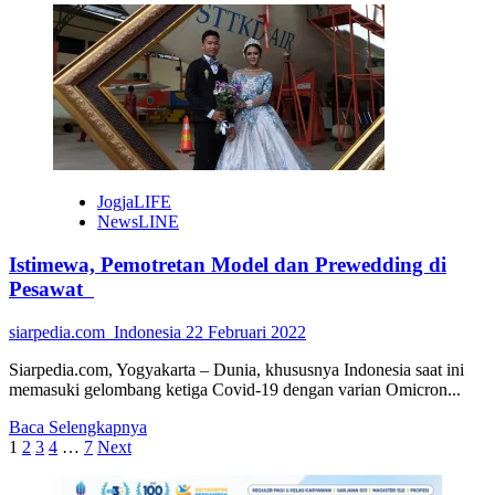
about
Obor
Pesonas
Masuk
DIY,
Pengobar
Semangat
Disabilitas
JogjaLIFE
NewsLINE
Istimewa, Pemotretan Model dan Prewedding di
Pesawat
siarpedia.com_Indonesia
22 Februari 2022
Siarpedia.com, Yogyakarta – Dunia, khususnya Indonesia saat ini
memasuki gelombang ketiga Covid-19 dengan varian Omicron...
Read
Baca Selengkapnya
Paginasi
more
1
2
3
4
…
7
Next
about
pos
Istimewa,