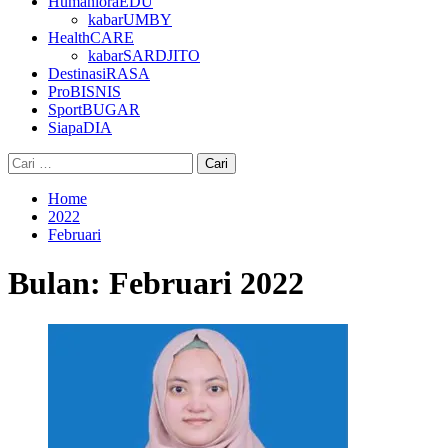
HumanioraEDU
kabarUMBY
HealthCARE
kabarSARDJITO
DestinasiRASA
ProBISNIS
SportBUGAR
SiapaDIA
Cari
untuk:
Home
2022
Februari
Bulan:
Februari 2022