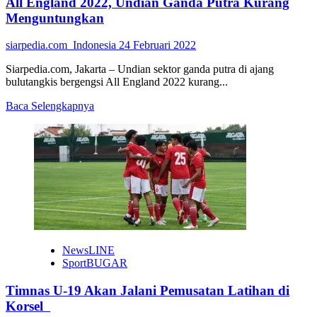
All England 2022, Undian Ganda Putra Kurang
Menguntungkan
siarpedia.com_Indonesia
24 Februari 2022
Siarpedia.com, Jakarta – Undian sektor ganda putra di ajang
bulutangkis bergengsi All England 2022 kurang...
Read
Baca Selengkapnya
more
about
All
England
2022,
Undian
Ganda
Putra
Kurang
Menguntungkan
NewsLINE
SportBUGAR
Timnas U-19 Akan Jalani Pemusatan Latihan di
Korsel