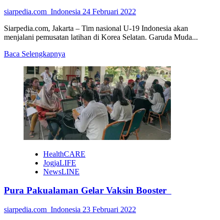
siarpedia.com_Indonesia
24 Februari 2022
Siarpedia.com, Jakarta – Tim nasional U-19 Indonesia akan
menjalani pemusatan latihan di Korea Selatan. Garuda Muda...
Read
Baca Selengkapnya
more
about
Timnas
U-
19
Akan
Jalani
Pemusatan
Latihan
di
Korsel
HealthCARE
JogjaLIFE
NewsLINE
Pura Pakualaman Gelar Vaksin Booster
siarpedia.com_Indonesia
23 Februari 2022