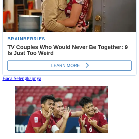
Read
Baca Selengkapnya
more
about
Mahasiswa
Psikologi
UMBY
Torehkan
Prestasi
Internasional