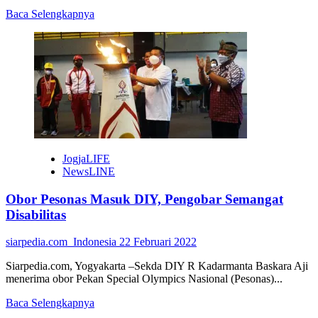
Read
Baca Selengkapnya
more
about
KKN
UMBY
Latih
“Sri
Widodo“
Buat
Kompos
Daun
Siam
JogjaLIFE
NewsLINE
Obor Pesonas Masuk DIY, Pengobar Semangat
Disabilitas
siarpedia.com_Indonesia
22 Februari 2022
Siarpedia.com, Yogyakarta –Sekda DIY R Kadarmanta Baskara Aji
menerima obor Pekan Special Olympics Nasional (Pesonas)...
Read
Baca Selengkapnya
more