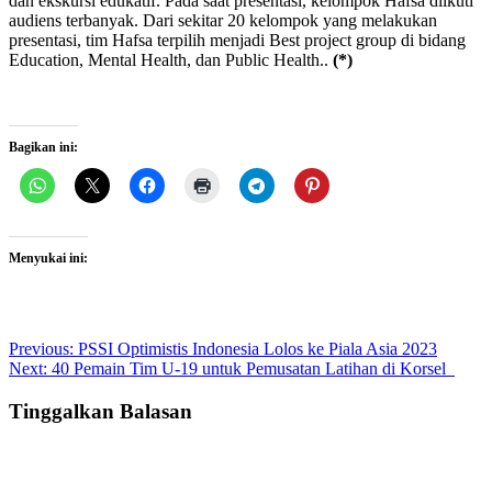
dan ekskursi edukatif. Pada saat presentasi, kelompok Hafsa diikuti
audiens terbanyak. Dari sekitar 20 kelompok yang melakukan
presentasi, tim Hafsa terpilih menjadi Best project group di bidang
Education, Mental Health, dan Public Health..
(*)
Bagikan ini:
Menyukai ini:
Post
Previous:
PSSI Optimistis Indonesia Lolos ke Piala Asia 2023
Next:
40 Pemain Tim U-19 untuk Pemusatan Latihan di Korsel
navigation
Tinggalkan Balasan