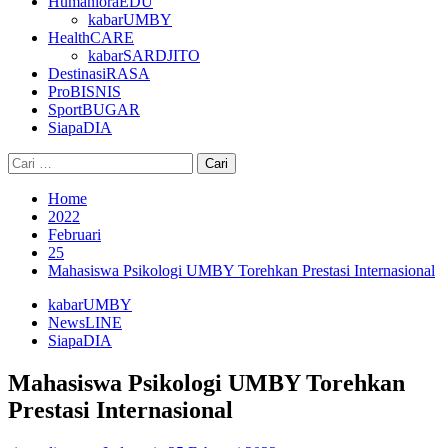
HumanioraEDU
kabarUMBY
HealthCARE
kabarSARDJITO
DestinasiRASA
ProBISNIS
SportBUGAR
SiapaDIA
Cari
untuk:
Home
2022
Februari
25
Mahasiswa Psikologi UMBY Torehkan Prestasi Internasional
kabarUMBY
NewsLINE
SiapaDIA
Mahasiswa Psikologi UMBY Torehkan
Prestasi Internasional