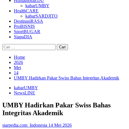
HumanioraEDU
kabarUMBY
HealthCARE
kabarSARDJITO
DestinasiRASA
ProBISNIS
SportBUGAR
SiapaDIA
Cari
untuk:
Home
2026
Mei
14
UMBY Hadirkan Pakar Swiss Bahas Integritas Akademik
kabarUMBY
NewsLINE
UMBY Hadirkan Pakar Swiss Bahas
Integritas Akademik
siarpedia.com_Indonesia
14 Mei 2026