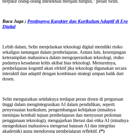
berpikir orang-orang intelektual menjadi tumpul,” pesan Selin.
Baca Juga ;
Pentingnya Karakter dan Kurikulum Adaptif di Era
Digital
Lebih dalam, Selin menjelaskan teknologi digital memiliki risiko
sekaligus tantangan dalam pembelajaran. Antara lain, kesenjangan
keterampilan mahasiswa dalam mengoperasikan teknologi, risiko
pudarnya kesadaran kritis akibat bias teknologi. Menurutnya,
pembelajaran kognitif akan efektif jika teknologi digunakan secara
interaktif dan adaptif dengan kombinasi strategi umpan balik dari
dosen.
Selin menguraikan setidaknya terdapat peran dosen di perguruan
tinggi dalam mengintegrasikan AI dalam pendidikan, seperti
penyesuaian kurikulum, pengembangan kebijakan (misalnya
meninjau kembali tujuan pembelajaran dan menyusun pedoman
penggunaan teknologi), mengajarkan literasi dan etika AI (misalnya
mengedukasi mahasiswa mengenai batasan AI dan integritas
akademik) guna mendorong pembejalaran reflektif.
(*)