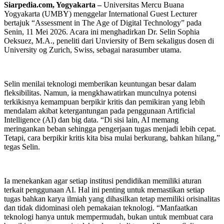
Siarpedia.com, Yogyakarta –
Universitas Mercu Buana
Yogyakarta (UMBY) menggelar International Guest Lecturer
bertajuk “Assessment in The Age of Digital Technology” pada
Senin, 11 Mei 2026. Acara ini menghadirkan Dr. Selin Sophia
Oeksuez, M.A., peneliti dari Unviersity of Bern sekaligus dosen di
University og Zurich, Swiss, sebagai narasumber utama.
Selin menilai teknologi memberikan keuntungan besar dalam
fleksibilitas. Namun, ia mengkhawatirkan munculnya potensi
terkikisnya kemampuan berpikir kritis dan pemikiran yang lebih
mendalam akibat ketergantungan pada penggunaan Artificial
Intelligence (AI) dan big data. “Di sisi lain, AI memang
meringankan beban sehingga pengerjaan tugas menjadi lebih cepat.
Tetapi, cara berpikir kritis kita bisa mulai berkurang, bahkan hilang,”
tegas Selin.
Ia menekankan agar setiap institusi pendidikan memiliki aturan
terkait penggunaan AI. Hal ini penting untuk memastikan setiap
tugas bahkan karya ilmiah yang dihasilkan tetap memiliki orisinalitas
dan tidak didominasi oleh pemakaian teknologi. “Manfaatkan
teknologi hanya untuk mempermudah, bukan untuk membuat cara