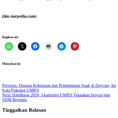
(tim siarpedia.com)
Bagikan ini:
Menyukai ini:
Post
Previous:
Dugaan Kekerasan dan Penelantaran Anak di Daycare, Ini
Kata Psikolog UMBY
navigation
Next:
Hardiknas 2026; Akademisi UMBY Tekankan Inovasi dan
SDM Bermutu
Tinggalkan Balasan