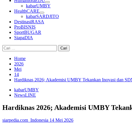
HumanioraEDU
kabarUMBY
HealthCARE
kabarSARDJITO
DestinasiRASA
ProBISNIS
SportBUGAR
SiapaDIA
Cari
untuk:
Home
2026
Mei
14
Hardiknas 2026; Akademisi UMBY Tekankan Inovasi dan S
kabarUMBY
NewsLINE
Hardiknas 2026; Akademisi UMBY Tekan
siarpedia.com_Indonesia
14 Mei 2026