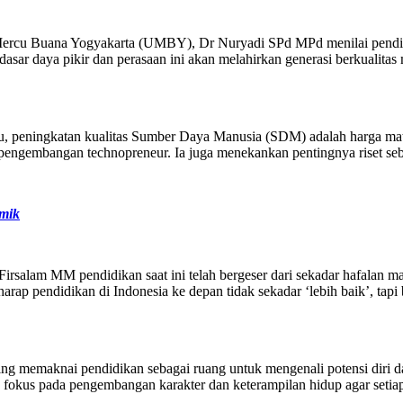
ercu Buana Yogyakarta (UMBY), Dr Nuryadi SPd MPd menilai pendidik
dasar daya pikir dan perasaan ini akan melahirkan generasi berkualita
peningkatan kualitas Sumber Daya Manusia (SDM) adalah harga mati, 
n pengembangan technopreneur. Ia juga menekankan pentingnya riset seb
mik
lam MM pendidikan saat ini telah bergeser dari sekadar hafalan mat
ap pendidikan di Indonesia ke depan tidak sekadar ‘lebih baik’, tapi
g memaknai pendidikan sebagai ruang untuk mengenali potensi diri dan 
ebih fokus pada pengembangan karakter dan keterampilan hidup agar s