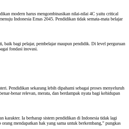
an modern harus mengombinasikan nilai-nilai 4C yaitu critical
s menuju Indonesia Emas 2045. Pendidikan tidak semata-mata belajar
baik bagi pelajar, pembelajar maupun pendidik. Di level perguruan
agai fondasi inovasi.
eri. Pendidikan sekarang lebih dipahami sebagai proses menyeluruh
 benar-benar relevan, merata, dan berdampak nyata bagi kehidupan
karakter. Ia berharap sistem pendidikan di Indonesia tidak lagi
etiap orang mendapatkan hak yang sama untuk berkembang,” pungkas