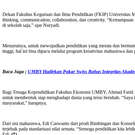
Dekan Fakultas Keguruan dan Ilmu Pendidikan (FKIP) Universitas M
thinking, communication, collaboration, dan creativity. “Kemampuan 
di sekolah saja,” ujar Nuryadi.
Menurutnya, untuk mewujudkan pendidikan yang merata dan bermutu, 
tinggi, hal ini bisa dipacu melalui program kreativitas mahasiswa da
Baca Juga ;
UMBY Hadirkan Pakar Swiss Bahas Integritas Akade
Bagi Tenaga Kependidikan Fakultas Ekonomi UMBY, Ahmad Farid Firsa
untuk membentuk siap menghadapi dunia yang terus berubah. “Saya har
masyarakat,” harapnya.
Dari sisi mahasiswa, Edi Caswanto dari prodi Bimbingan dan Konselin
terjebak pada standarisasi nilai semata. “Semoga pendidikan kita l
Edi.
(*)