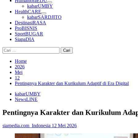
HumanioraEDU
kabarUMBY
HealthCARE
kabarSARDJITO
DestinasiRASA
ProBISNIS
SportBUGAR
SiapaDIA
Cari
untuk:
Home
2026
Mei
12
Pentingnya Karakter dan Kurikulum Adaptif di Era Digital
kabarUMBY
NewsLINE
Pentingnya Karakter dan Kurikulum Adapti
siarpedia.com_Indonesia
12 Mei 2026