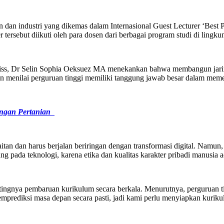
n dan industri yang dikemas dalam Internasional Guest Lecturer ‘Best 
r tersebut diikuti oleh para dosen dari berbagai program studi di li
 Swiss, Dr Selin Sophia Oeksuez MA menekankan bahwa membangun jaring
elin menilai perguruan tinggi memiliki tanggung jawab besar dalam meme
angan Pertanian
itan dan harus berjalan beriringan dengan transformasi digital. Namun
 pada teknologi, karena etika dan kualitas karakter pribadi manusia a
gnya pembaruan kurikulum secara berkala. Menurutnya, perguruan tin
mprediksi masa depan secara pasti, jadi kami perlu menyiapkan kuriku