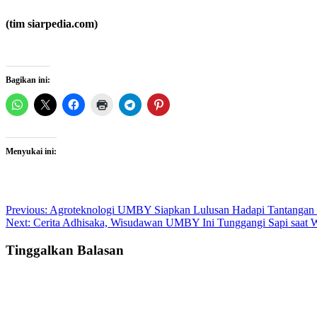
(tim siarpedia.com)
Bagikan ini:
Menyukai ini:
Post
Previous:
Agroteknologi UMBY Siapkan Lulusan Hadapi Tantangan
Next:
Cerita Adhisaka, Wisudawan UMBY Ini Tunggangi Sapi saat 
navigation
Tinggalkan Balasan