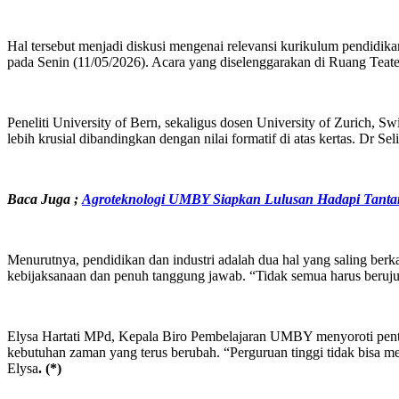
Hal tersebut menjadi diskusi mengenai relevansi kurikulum pendidika
pada Senin (11/05/2026). Acara yang diselenggarakan di Ruang Teate
Peneliti University of Bern, sekaligus dosen University of Zurich,
lebih krusial dibandingkan dengan nilai formatif di atas kertas. Dr S
Baca Juga ;
Agroteknologi UMBY Siapkan Lulusan Hadapi Tant
Menurutnya, pendidikan dan industri adalah dua hal yang saling berka
kebijaksanaan dan penuh tanggung jawab. “Tidak semua harus berujung
Elysa Hartati MPd, Kepala Biro Pembelajaran UMBY menyoroti pentin
kebutuhan zaman yang terus berubah. “Perguruan tinggi tidak bisa me
Elysa
.
(*)