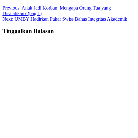
Post
Previous:
Anak Jadi Korban, Mengapa Orang Tua yang
Disalahkan? (bag 1)
navigation
Next:
UMBY Hadirkan Pakar Swiss Bahas Integritas Akademik
Tinggalkan Balasan