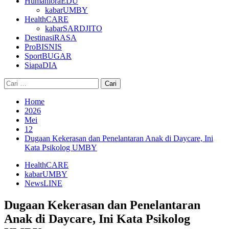
HumanioraEDU
kabarUMBY
HealthCARE
kabarSARDJITO
DestinasiRASA
ProBISNIS
SportBUGAR
SiapaDIA
Cari
untuk:
Home
2026
Mei
12
Dugaan Kekerasan dan Penelantaran Anak di Daycare, Ini
Kata Psikolog UMBY
HealthCARE
kabarUMBY
NewsLINE
Dugaan Kekerasan dan Penelantaran
Anak di Daycare, Ini Kata Psikolog