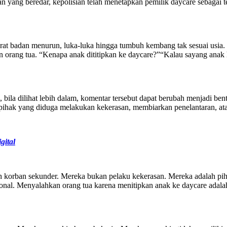
 yang beredar, kepolisian telah menetapkan pemilik daycare sebagai t
erat badan menurun, luka-luka hingga tumbuh kembang tak sesuai usia
n orang tua. “Kenapa anak dititipkan ke daycare?”“Kalau sayang anak h
api, bila dilihat lebih dalam, komentar tersebut dapat berubah menjadi
pihak yang diduga melakukan kekerasan, membiarkan penelantaran, at
gital
lah korban sekunder. Mereka bukan pelaku kekerasan. Mereka adalah 
al. Menyalahkan orang tua karena menitipkan anak ke daycare adalah c