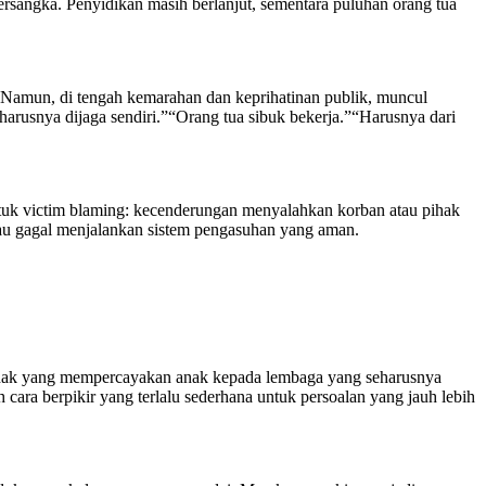
ersangka. Penyidikan masih berlanjut, sementara puluhan orang tua
. Namun, di tengah kemarahan dan keprihatinan publik, muncul
arusnya dijaga sendiri.”“Orang tua sibuk bekerja.”“Harusnya dari
 bentuk victim blaming: kecenderungan menyalahkan korban atau pihak
au gagal menjalankan sistem pengasuhan yang aman.
pihak yang mempercayakan anak kepada lembaga yang seharusnya
ara berpikir yang terlalu sederhana untuk persoalan yang jauh lebih