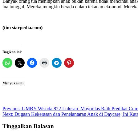
Banyak orang tua menitipkan anak bukan karena tidak mencintai an
tua tunggal. Mereka mungkin berada dalam tekanan ekonomi. Mereka
(tim siarpedia.com)
Bagikan ini:
Menyukai ini:
Post
Previous:
UMBY Wisuda 822 Lulusan, Mayoritas Raih Predikat Cum
Next:
Dugaan Kekerasan dan Penelantaran Anak di Daycare, Ini K
navigation
Tinggalkan Balasan