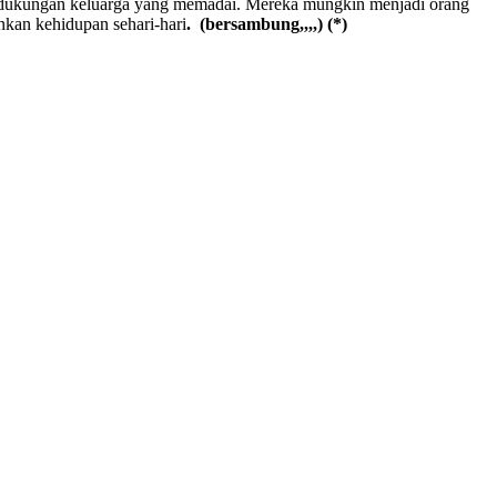
i dukungan keluarga yang memadai. Mereka mungkin menjadi orang
kan kehidupan sehari-hari
.
(bersambung,,,,)
(*)