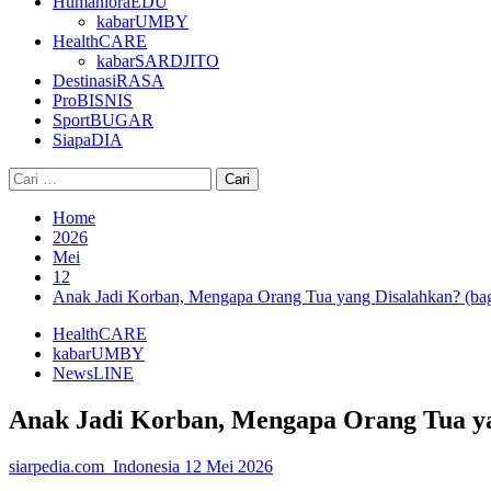
HumanioraEDU
kabarUMBY
HealthCARE
kabarSARDJITO
DestinasiRASA
ProBISNIS
SportBUGAR
SiapaDIA
Cari
untuk:
Home
2026
Mei
12
Anak Jadi Korban, Mengapa Orang Tua yang Disalahkan? (bag
HealthCARE
kabarUMBY
NewsLINE
Anak Jadi Korban, Mengapa Orang Tua ya
siarpedia.com_Indonesia
12 Mei 2026