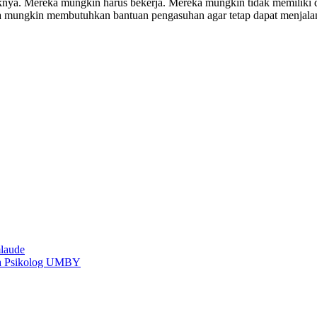
aknya. Mereka mungkin harus bekerja. Mereka mungkin tidak memilik
 mungkin membutuhkan bantuan pengasuhan agar tetap dapat menjalan
laude
ata Psikolog UMBY