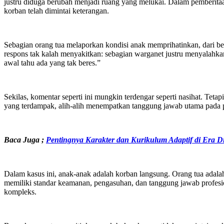
justru diduga berubah menjadi ruang yang melukai. Dalam pemberitaan
korban telah dimintai keterangan.
Sebagian orang tua melaporkan kondisi anak memprihatinkan, dari b
respons tak kalah menyakitkan: sebagian warganet justru menyalahka
awal tahu ada yang tak beres.”
Sekilas, komentar seperti ini mungkin terdengar seperti nasihat. Tet
yang terdampak, alih-alih menempatkan tanggung jawab utama pada 
Baca Juga ;
Pentingnya Karakter dan Kurikulum Adaptif di Era Di
Dalam kasus ini, anak-anak adalah korban langsung. Orang tua ada
memiliki standar keamanan, pengasuhan, dan tanggung jawab profesion
kompleks.