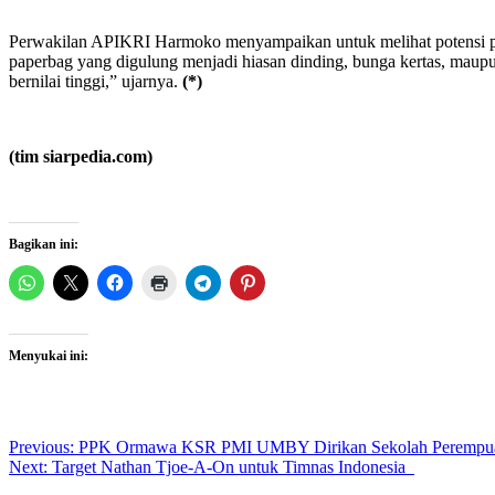
Perwakilan APIKRI Harmoko menyampaikan untuk melihat potensi pro
paperbag yang digulung menjadi hiasan dinding, bunga kertas, maupun 
bernilai tinggi,” ujarnya.
(*)
(tim siarpedia.com)
Bagikan ini:
Menyukai ini:
Post
Previous:
PPK Ormawa KSR PMI UMBY Dirikan Sekolah Perempu
Next:
Target Nathan Tjoe-A-On untuk Timnas Indonesia
navigation