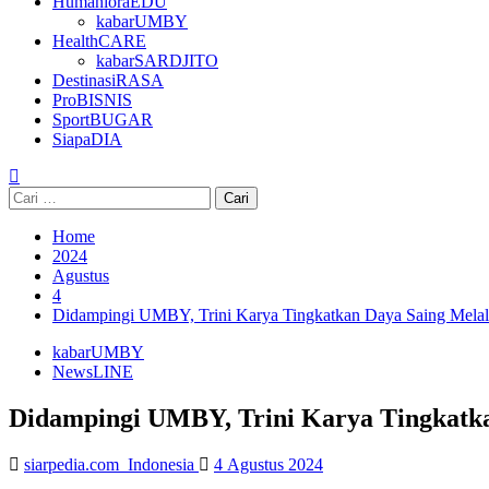
HumanioraEDU
kabarUMBY
HealthCARE
kabarSARDJITO
DestinasiRASA
ProBISNIS
SportBUGAR
SiapaDIA
Cari
untuk:
Home
2024
Agustus
4
Didampingi UMBY, Trini Karya Tingkatkan Daya Saing Melalu
kabarUMBY
NewsLINE
Didampingi UMBY, Trini Karya Tingkatka
siarpedia.com_Indonesia
4 Agustus 2024