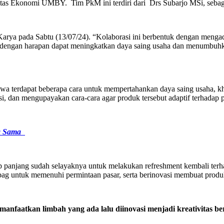
ltas Ekonomi UMBY. Tim PkM ini terdiri dari Drs Subarjo MSi, seb
Karya pada Sabtu (13/07/24). “Kolaborasi ini berbentuk dengan men
 dengan harapan dapat meningkatkan daya saing usaha dan menumbuhka
 terdapat beberapa cara untuk mempertahankan daya saing usaha, kh
 dan mengupayakan cara-cara agar produk tersebut adaptif terhadap pe
ja Sama
p panjang sudah selayaknya untuk melakukan refreshment kembali t
g untuk memenuhi permintaan pasar, serta berinovasi membuat produk
manfaatkan limbah yang ada lalu diinovasi menjadi kreativitas bern