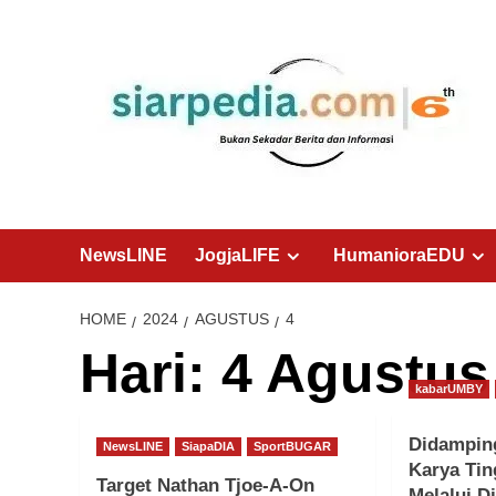
Skip
to
content
NewsLINE
JogjaLIFE
HumanioraEDU
HOME
2024
AGUSTUS
4
Hari:
4 Agustus
kabarUMBY
Didamping
NewsLINE
SiapaDIA
SportBUGAR
Karya Tin
Target Nathan Tjoe-A-On
Melalui D