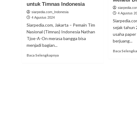
untuk Timnas Indonesia
siarpedia.c
siarpedia.com_Indonesia
4 Agustus 2
4 Agustus 2024
Siarpedia.co
Siarpedia.com, Jakarta – Pemain Tim
sejak tahun
Nasional (Timnas) Indonesia Nathan
usaha paper 
Tjoe-A-On merasa bangga bisa
berjuang...
menjadi bagian...
Baca Selengk
Read
Baca Selengkapnya
more
about
Target
Nathan
Tjoe-
A-
On
untuk
Timnas
Indonesia