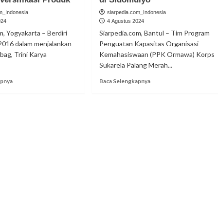
om_Indonesia
siarpedia.com_Indonesia
024
4 Agustus 2024
m, Yogyakarta – Berdiri
Siarpedia.com, Bantul – Tim Program
 2016 dalam menjalankan
Penguatan Kapasitas Organisasi
bag, Trini Karya
Kemahasiswaan (PPK Ormawa) Korps
Sukarela Palang Merah...
Read
Read
apnya
Baca Selengkapnya
more
more
about
about
Didampingi
PPK
UMBY,
Ormawa
Trini
KSR
Karya
PMI
Tingkatkan
UMBY
Daya
Dirikan
Saing
Sekolah
Melalui
Perempuan
Diversifikasi
di
Produk
Sidomulyo