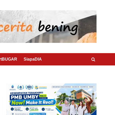
rtBUGAR
SiapaDIA