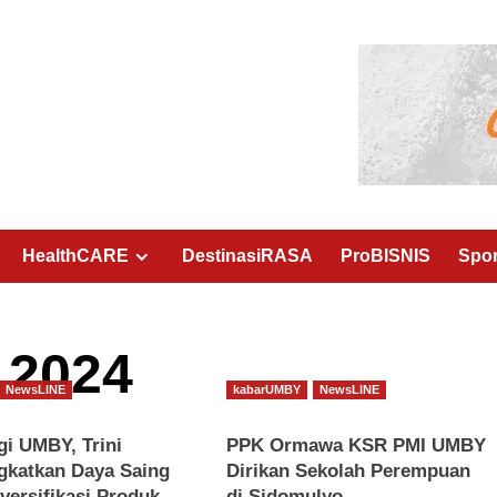
HealthCARE
DestinasiRASA
ProBISNIS
Spo
 2024
NewsLINE
kabarUMBY
NewsLINE
i UMBY, Trini
PPK Ormawa KSR PMI UMBY
gkatkan Daya Saing
Dirikan Sekolah Perempuan
iversifikasi Produk
di Sidomulyo