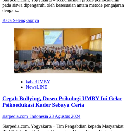
pada siswa dipengaruhi oleh kesesuaian antara metode pengajaran
dengan...
Read
Baca Selengkapnya
more
about
Layanan
Psikologi
UMBY
Tes
Gaya
Belajar
Siswa
SD
Muhammadiyah
kabarUMBY
Wirobrajan
NewsLINE
3
Cegah Bullying, Dosen Psikologi UMBY Ini Gelar
Psikoedukasi Kader Sebaya Ceria
siarpedia.com_Indonesia
23 Agustus 2024
Siarpedia.com, Yogyakarta – Tim Pengabdian kepada Masyarakat