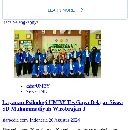
Read
Baca Selengkapnya
more
about
Tingkatkan
Kualitas
Publikasi
Ilmiah,
UMBY
Hadirkan
Pemateri
dari
King
Abdul
kabarUMBY
Aziz
NewsLINE
University
Layanan Psikologi UMBY Tes Gaya Belajar Siswa
SD Muhammadiyah Wirobrajan 3
siarpedia.com_Indonesia
26 Agustus 2024
Siarpedia.com, Yogyakarta – Keberhasilan proses pembelajaran