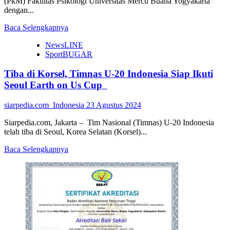
(PkM) Fakultas Psikologi Universitas Mercu Buana Yogyakarta
dengan...
Read
Baca Selengkapnya
more
NewsLINE
about
SportBUGAR
Cegah
Bullying,
Tiba di Korsel, Timnas U-20 Indonesia Siap Ikuti
Dosen
Psikologi
Seoul Earth on Us Cup
UMBY
Ini
siarpedia.com_Indonesia
23 Agustus 2024
Gelar
Psikoedukasi
Siarpedia.com, Jakarta – Tim Nasional (Timnas) U-20 Indonesia
Kader
telah tiba di Seoul, Korea Selatan (Korsel)...
Sebaya
Ceria
Read
Baca Selengkapnya
more
about
Tiba
di
Korsel,
Timnas
U-
20