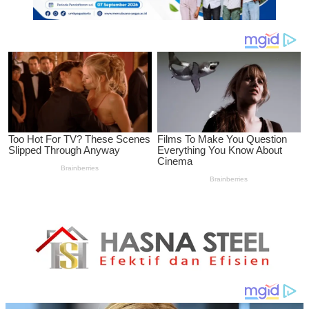
Matematika
di
SMA
N
1
Pengasih