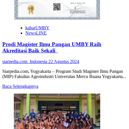
Indonesia
Siap
Ikuti
Seoul
Earth
on
kabarUMBY
Us
NewsLINE
Cup
Prodi Magister Ilmu Pangan UMBY Raih
Akreditasi Baik Sekali
siarpedia.com_Indonesia
22 Agustus 2024
Siarpedia.com, Yogyakarta – Program Studi Magister Ilmu Pangan
(MIP) Fakultas Agroindustri Universitas Mercu Buana Yogyakarta...
Read
Baca Selengkapnya
more
about
Prodi
Magister
Ilmu
Pangan
UMBY
Raih