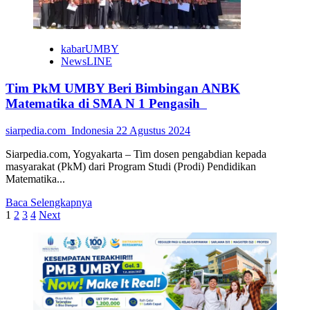
Akreditasi
Baik
Sekali
kabarUMBY
NewsLINE
Tim PkM UMBY Beri Bimbingan ANBK
Matematika di SMA N 1 Pengasih
siarpedia.com_Indonesia
22 Agustus 2024
Siarpedia.com, Yogyakarta – Tim dosen pengabdian kepada
masyarakat (PkM) dari Program Studi (Prodi) Pendidikan
Matematika...
Read
Baca Selengkapnya
Paginasi
more
1
2
3
4
Next
about
pos
Tim
PkM
UMBY
Beri
Bimbingan
ANBK