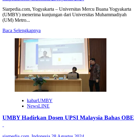
Siarpedia.com, Yogyakarta – Universitas Mercu Buana Yogyakarta
(UMBY) menerima kunjungan dari Universitas Muhammadiyah
(UM) Metro...
Read
Baca Selengkapnya
more
about
Usai
Tandatangani
Kerjasama,
FKIP
UMBY
Podcast
Bersama
UM
Metro
kabarUMBY
NewsLINE
UMBY Hadirkan Dosen UPSI Malaysia Bahas OBE
siarpedia.com_Indonesia
28 Agustus 2024