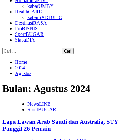
HumanioraEDU
kabarUMBY
HealthCARE
kabarSARDJITO
DestinasiRASA
ProBISNIS
SportBUGAR
SiapaDIA
Cari
untuk:
Home
2024
Agustus
Bulan:
Agustus 2024
NewsLINE
SportBUGAR
Laga Lawan Arab Saudi dan Australia, STY
Panggil 26 Pemain