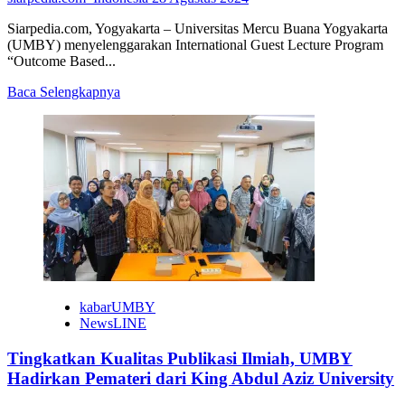
Siarpedia.com, Yogyakarta – Universitas Mercu Buana Yogyakarta
(UMBY) menyelenggarakan International Guest Lecture Program
“Outcome Based...
Read
Baca Selengkapnya
more
about
UMBY
Hadirkan
Dosen
UPSI
Malaysia
Bahas
OBE
kabarUMBY
NewsLINE
Tingkatkan Kualitas Publikasi Ilmiah, UMBY
Hadirkan Pemateri dari King Abdul Aziz University