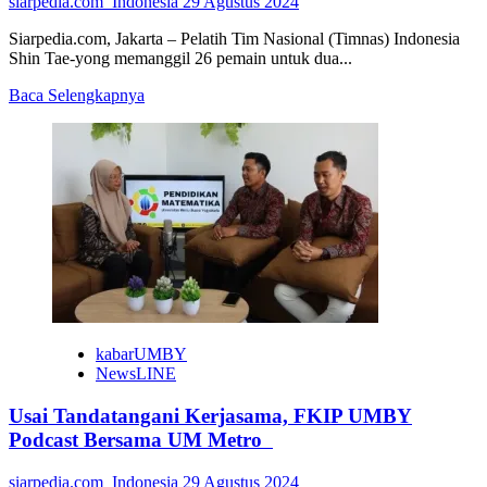
siarpedia.com_Indonesia
29 Agustus 2024
Siarpedia.com, Jakarta – Pelatih Tim Nasional (Timnas) Indonesia
Shin Tae-yong memanggil 26 pemain untuk dua...
Read
Baca Selengkapnya
more
about
Laga
Lawan
Arab
Saudi
dan
Australia,
STY
Panggil
26
Pemain
kabarUMBY
NewsLINE
Usai Tandatangani Kerjasama, FKIP UMBY
Podcast Bersama UM Metro
siarpedia.com_Indonesia
29 Agustus 2024