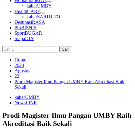
HumanioraEDU
kabarUMBY
HealthCARE
kabarSARDJITO
DestinasiRASA
ProBISNIS
SportBUGAR
SiapaDIA
Cari
untuk:
Home
2024
Agustus
22
Prodi Magister Ilmu Pangan UMBY Raih Akreditasi Baik
Sekali
kabarUMBY
NewsLINE
Prodi Magister Ilmu Pangan UMBY Raih
Akreditasi Baik Sekali