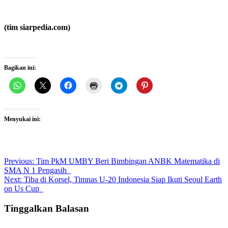
(tim siarpedia.com)
Bagikan ini:
Menyukai ini:
Post
Previous:
Tim PkM UMBY Beri Bimbingan ANBK Matematika di
SMA N 1 Pengasih
navigation
Next:
Tiba di Korsel, Timnas U-20 Indonesia Siap Ikuti Seoul Earth
on Us Cup
Tinggalkan Balasan