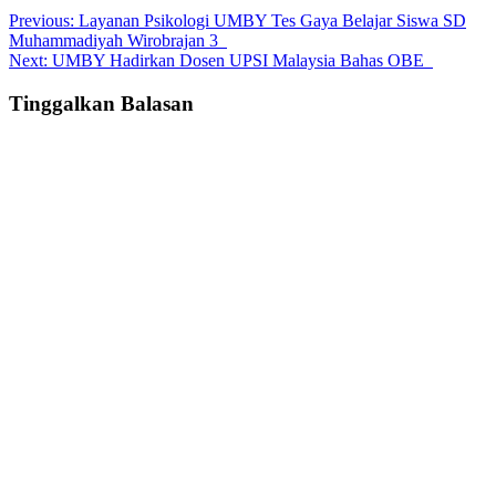
Post
Previous:
Layanan Psikologi UMBY Tes Gaya Belajar Siswa SD
Muhammadiyah Wirobrajan 3
navigation
Next:
UMBY Hadirkan Dosen UPSI Malaysia Bahas OBE
Tinggalkan Balasan