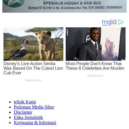
telisik Kami
Pedoman Media Siber
Disclamer
Etika Jurnalistik
Kerjasama & Informasi