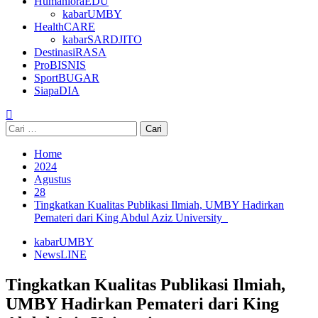
HumanioraEDU
kabarUMBY
HealthCARE
kabarSARDJITO
DestinasiRASA
ProBISNIS
SportBUGAR
SiapaDIA
Cari
untuk:
Home
2024
Agustus
28
Tingkatkan Kualitas Publikasi Ilmiah, UMBY Hadirkan
Pemateri dari King Abdul Aziz University
kabarUMBY
NewsLINE
Tingkatkan Kualitas Publikasi Ilmiah,
UMBY Hadirkan Pemateri dari King