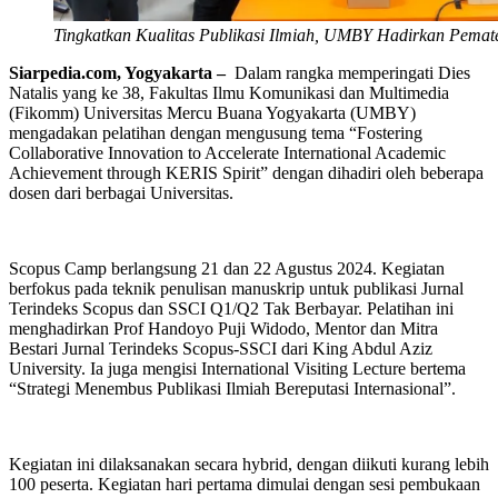
Tingkatkan Kualitas Publikasi Ilmiah, UMBY Hadirkan Pemater
Siarpedia.com, Yogyakarta –
Dalam rangka memperingati Dies
Natalis yang ke 38, Fakultas Ilmu Komunikasi dan Multimedia
(Fikomm) Universitas Mercu Buana Yogyakarta (UMBY)
mengadakan pelatihan dengan mengusung tema “Fostering
Collaborative Innovation to Accelerate International Academic
Achievement through KERIS Spirit” dengan dihadiri oleh beberapa
dosen dari berbagai Universitas.
Scopus Camp berlangsung 21 dan 22 Agustus 2024. Kegiatan
berfokus pada teknik penulisan manuskrip untuk publikasi Jurnal
Terindeks Scopus dan SSCI Q1/Q2 Tak Berbayar. Pelatihan ini
menghadirkan Prof Handoyo Puji Widodo, Mentor dan Mitra
Bestari Jurnal Terindeks Scopus-SSCI dari King Abdul Aziz
University. Ia juga mengisi International Visiting Lecture bertema
“Strategi Menembus Publikasi Ilmiah Bereputasi Internasional”.
Kegiatan ini dilaksanakan secara hybrid, dengan diikuti kurang lebih
100 peserta. Kegiatan hari pertama dimulai dengan sesi pembukaan