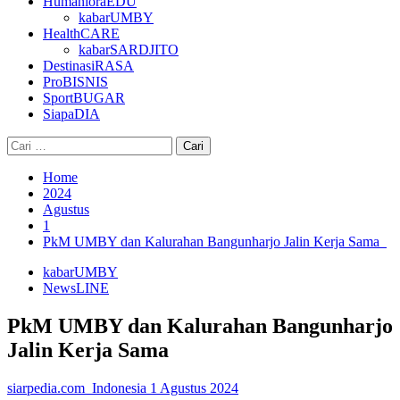
HumanioraEDU
kabarUMBY
HealthCARE
kabarSARDJITO
DestinasiRASA
ProBISNIS
SportBUGAR
SiapaDIA
Cari
untuk:
Home
2024
Agustus
1
PkM UMBY dan Kalurahan Bangunharjo Jalin Kerja Sama
kabarUMBY
NewsLINE
PkM UMBY dan Kalurahan Bangunharjo
Jalin Kerja Sama
siarpedia.com_Indonesia
1 Agustus 2024