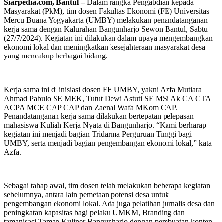
Siarpedia.com, Bantul –
Dalam rangka Pengabdian kepada
Masyarakat (PkM), tim dosen Fakultas Ekonomi (FE) Universitas
Mercu Buana Yogyakarta (UMBY) melakukan penandatanganan
kerja sama dengan Kalurahan Bangunharjo Sewon Bantul, Sabtu
(27/7/2024). Kegiatan ini dilakukan dalam upaya mengembangkan
ekonomi lokal dan meningkatkan kesejahteraan masyarakat desa
yang mencakup berbagai bidang.
Kerja sama ini di inisiasi dosen FE UMBY, yakni Azfa Mutiara
Ahmad Pabulo SE MEK, Tutut Dewi Astuti SE MSi Ak CA CTA
ACPA MCE CAP CAP dan Zaenal Wafa MKom CAP.
Penandatanganan kerja sama dilakukan bertepatan pelepasan
mahasiswa Kuliah Kerja Nyata di Bangunharjo. “Kami berharap
kegiatan ini menjadi bagian Tridarma Perguruan Tinggi bagi
UMBY, serta menjadi bagian pengembangan ekonomi lokal,” kata
Azfa.
Sebagai tahap awal, tim dosen telah melakukan beberapa kegiatan
sebelumnya, antara lain pemetaan potensi desa untuk
pengembangan ekonomi lokal. Ada juga pelatihan jurnalis desa dan
peningkatan kapasitas bagi pelaku UMKM, Branding dan
tamanisasi Taman Kuliner Bangunharjo dengan pembuatan konten