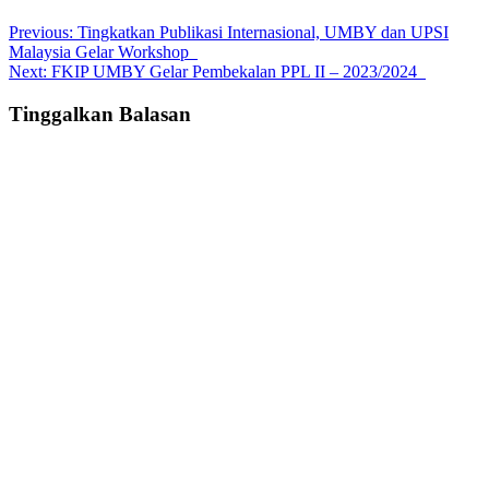
Post
Previous:
Tingkatkan Publikasi Internasional, UMBY dan UPSI
Malaysia Gelar Workshop
navigation
Next:
FKIP UMBY Gelar Pembekalan PPL II – 2023/2024
Tinggalkan Balasan