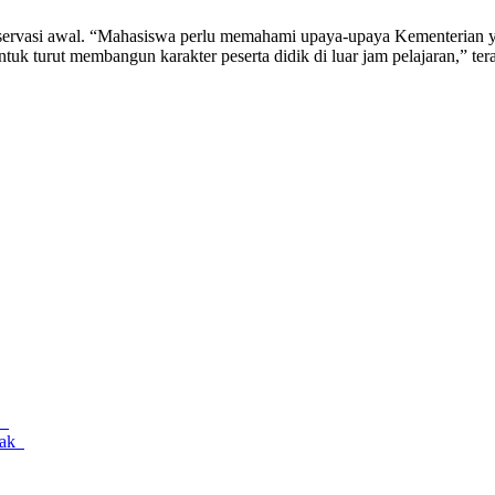
servasi awal. “Mahasiswa perlu memahami upaya-upaya Kementerian yan
untuk turut membangun karakter peserta didik di luar jam pelajaran,” t
ma
tak