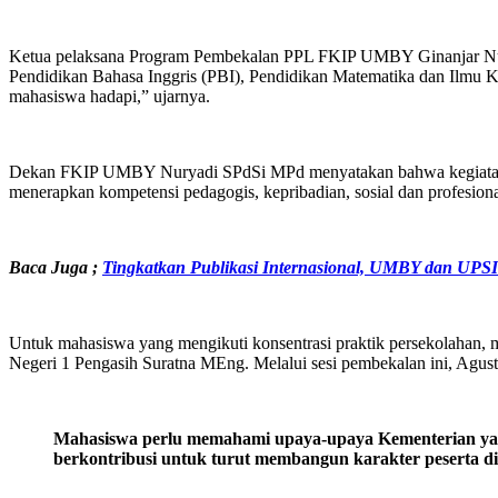
Ketua pelaksana Program Pembekalan PPL FKIP UMBY Ginanjar Nugr
Pendidikan Bahasa Inggris (PBI), Pendidikan Matematika dan Ilmu K
mahasiswa hadapi,” ujarnya.
Dekan FKIP UMBY Nuryadi SPdSi MPd menyatakan bahwa kegiatan pr
menerapkan kompetensi pedagogis, kepribadian, sosial dan profesion
Baca Juga
;
Tingkatkan Publikasi Internasional, UMBY dan UPS
Untuk mahasiswa yang mengikuti konsentrasi praktik persekolahan
Negeri 1 Pengasih Suratna MEng. Melalui sesi pembekalan ini, Agu
Mahasiswa perlu memahami upaya-upaya Kementerian yang sa
berkontribusi untuk turut membangun karakter peserta did