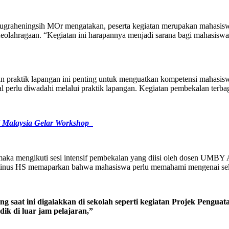
aheningsih MOr mengatakan, peserta kegiatan merupakan mahasiswa 
eolahragaan. “Kegiatan ini harapannya menjadi sarana bagi mahasiswa
aktik lapangan ini penting untuk menguatkan kompetensi mahasiswa
al perlu diwadahi melalui praktik lapangan. Kegiatan pembekalan terb
I Malaysia Gelar Workshop
, maka mengikuti sesi intensif pembekalan yang diisi oleh dosen U
stinus HS memaparkan bahwa mahasiswa perlu memahami mengenai seluk 
at ini digalakkan di sekolah seperti kegiatan Projek Penguatan
ik di luar jam pelajaran,”