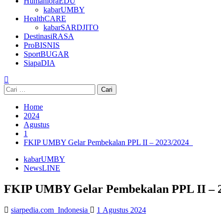
HumanioraEDU
kabarUMBY
HealthCARE
kabarSARDJITO
DestinasiRASA
ProBISNIS
SportBUGAR
SiapaDIA
Cari
untuk:
Home
2024
Agustus
1
FKIP UMBY Gelar Pembekalan PPL II – 2023/2024
kabarUMBY
NewsLINE
FKIP UMBY Gelar Pembekalan PPL II – 
siarpedia.com_Indonesia
1 Agustus 2024