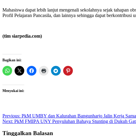
Mahasiswa dapat lebih lanjut mengenali sekolahnya sejak tahapan ob
Profil Pelajaran Pancasila, dan lainnya sehingga dapat berkontribusi 
(tim siarpedia.com)
Bagikan ini:
Menyukai ini:
Post
Previous:
PkM UMBY dan Kalurahan Bangunharjo Jalin Kerja Sa
Next:
PkM FMIPA UNY Penyuluhan Bahaya Stunting di Dukuh Ga
navigation
Tinggalkan Balasan