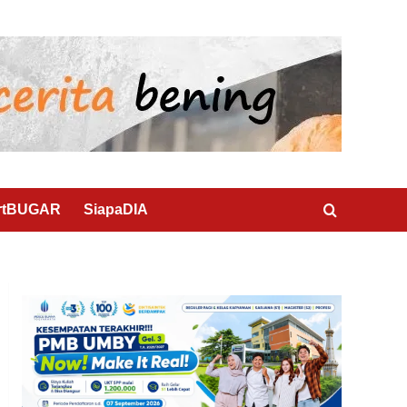
rtBUGAR
SiapaDIA