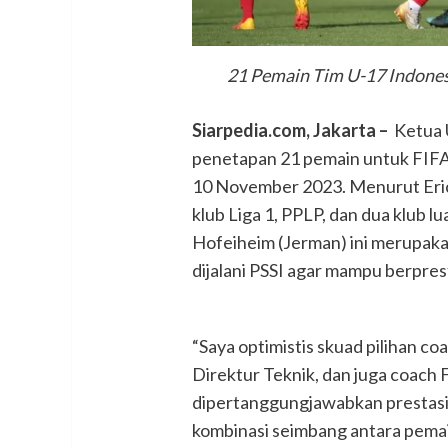
21 Pemain Tim U-17 Indones
Siarpedia.com,
J
akarta –
Ketua U
penetapan 21 pemain untuk FIFA
10 November 2023. Menurut Erick
klub Liga 1, PPLP, dan dua klub lu
Hofeiheim (Jerman) ini merupakan
dijalani PSSI agar mampu berprest
“Saya optimistis skuad pilihan co
Direktur Teknik, dan juga coach 
dipertanggungjawabkan prestasinya
kombinasi seimbang antara pemai