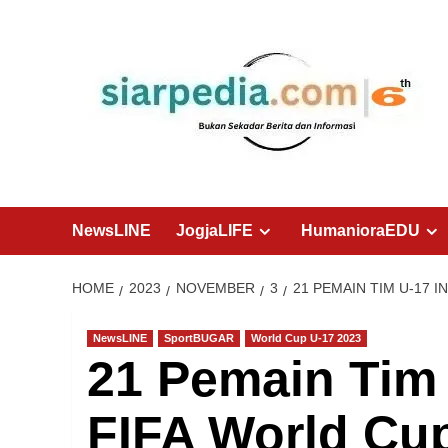
Skip
to
content
NewsLINE
JogjaLIFE
HumanioraEDU
HOME
2023
NOVEMBER
3
21 PEMAIN TIM U-17 
NewsLINE
SportBUGAR
World Cup U-17 2023
21 Pemain Tim
FIFA World Cup