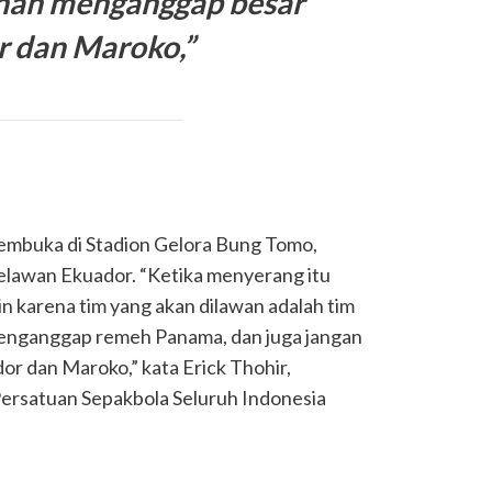
rnah menganggap besar
r dan Maroko
,”
pembuka di Stadion Gelora Bung Tomo,
elawan Ekuador. “Ketika menyerang itu
 karena tim yang akan dilawan adalah tim
menganggap remeh Panama, dan juga jangan
r dan Maroko,” kata Erick Thohir,
 Persatuan Sepakbola Seluruh Indonesia