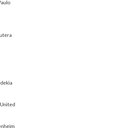
Paulo
Putera
dekia
United
enheim