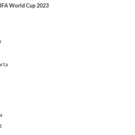
FIFA World Cup 2023
r
arta
a
d