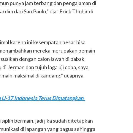
mun punya jam terbang dan pengalaman di
ardim dari Sao Paulo,” ujar Erick Thohir di
mal karena ini kesempatan besar bisa
ick menambahkan mereka merupakan pemain
sesuaikan dengan calon lawan di babak
 di Jerman dan tujuh laga uji coba, saya
main maksimal di kandang,” ucapnya.
im U-17 Indonesia Terus Dimatangkan
siplin bermain, jadi jika sudah ditetapkan
komunikasi di lapangan yang bagus sehingga