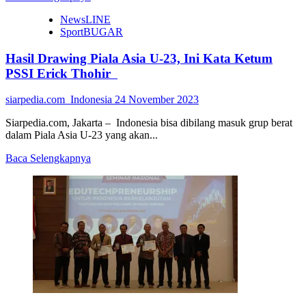
more
NewsLINE
about
SportBUGAR
Mahasiswa
UMBY
Hasil Drawing Piala Asia U-23, Ini Kata Ketum
Ini
Raih
PSSI Erick Thohir
Medali
Emas
siarpedia.com_Indonesia
24 November 2023
Kejuaraan
Pencak
Siarpedia.com, Jakarta – Indonesia bisa dibilang masuk grup berat
Silat
dalam Piala Asia U-23 yang akan...
Tingkat
Nasional
Read
Baca Selengkapnya
more
about
Hasil
Drawing
Piala
Asia
U-
23,
Ini
Kata
Ketum
PSSI