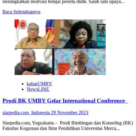
meningkatkan motivasi belajar peserta didik. Salah satu upaya...
Read
Baca Selengkapnya
more
about
Dosen
FEB
UNY
Ajak
Guru
Untuk
Kembangkan
Media
Pembelajaran
Berbasis
AI
kabarUMBY
NewsLINE
Prodi BK UMBY Gelar International Conference
siarpedia.com_Indonesia
29 November 2023
Siarpedia.com, Yogyakarta – Prodi Bimbingan dan Konseling (BK)
Fakultas Keguruan dan Ilmu Pendidikan Universitas Mercu...