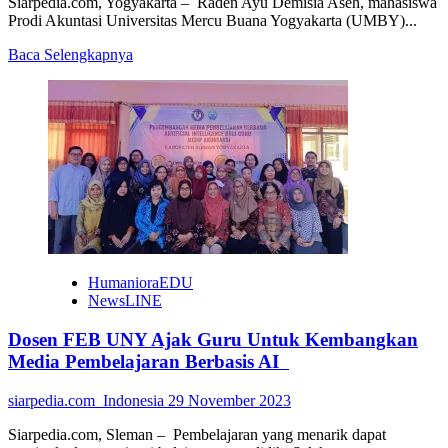
Siarpedia.com, Yogyakarta – Raden Ayu Demisia Aseh, mahasiswa
Prodi Akuntasi Universitas Mercu Buana Yogyakarta (UMBY)...
Read
Baca Selengkapnya
more
about
Mahasiswa
UMBY
Ini
Raih
Penghargaan
#1
Best
Paper
pada
Konferensi
HumanioraEDU
Internasional
NewsLINE
Dosen FEB UNY Ajak Guru Untuk Kembangkan
Media Pembelajaran Berbasis AI
siarpedia.com_Indonesia
29 November 2023
Siarpedia.com, Sleman – Pembelajaran yang menarik dapat