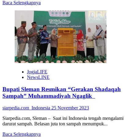
Read
Baca Selengkapnya
more
about
Prodi
BK
UMBY
Gelar
International
Conference
JogjaLIFE
NewsLINE
Bupati Sleman Resmikan “Gerakan Shadaqah
Sampah” Muhammadiyah Ngaglik
siarpedia.com_Indonesia
25 November 2023
Siarpedia.com, Sleman – Saat ini Indonesia tengah mengalami
darurat sampah. Belasan juta ton sampah menumpuk...
Read
Baca Selengkapnya