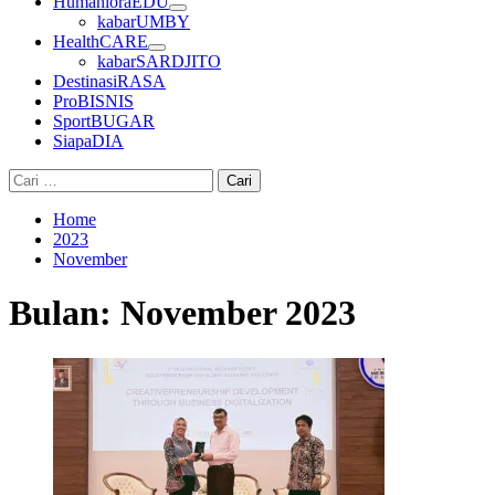
HumanioraEDU
kabarUMBY
HealthCARE
kabarSARDJITO
DestinasiRASA
ProBISNIS
SportBUGAR
SiapaDIA
Cari
untuk:
Home
2023
November
Bulan:
November 2023