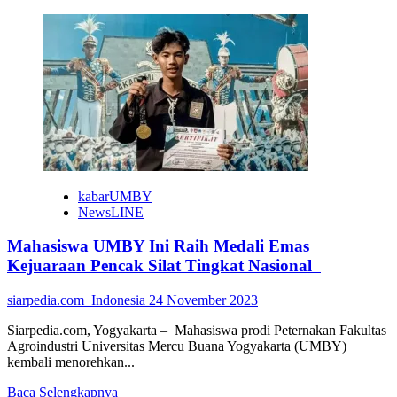
more
about
Bupati
Sleman
Resmikan
“Gerakan
Shadaqah
Sampah”
Muhammadiyah
Ngaglik
kabarUMBY
NewsLINE
Mahasiswa UMBY Ini Raih Medali Emas
Kejuaraan Pencak Silat Tingkat Nasional
siarpedia.com_Indonesia
24 November 2023
Siarpedia.com, Yogyakarta – Mahasiswa prodi Peternakan Fakultas
Agroindustri Universitas Mercu Buana Yogyakarta (UMBY)
kembali menorehkan...
Read
Baca Selengkapnya