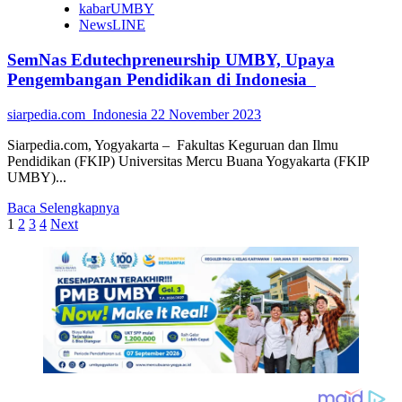
kabarUMBY
Erick
NewsLINE
Thohir
SemNas Edutechpreneurship UMBY, Upaya
Pengembangan Pendidikan di Indonesia
siarpedia.com_Indonesia
22 November 2023
Siarpedia.com, Yogyakarta – Fakultas Keguruan dan Ilmu
Pendidikan (FKIP) Universitas Mercu Buana Yogyakarta (FKIP
UMBY)...
Read
Baca Selengkapnya
Paginasi
more
1
2
3
4
Next
about
pos
SemNas
Edutechpreneurship
UMBY,
Upaya
Pengembangan
Pendidikan
di
Indonesia