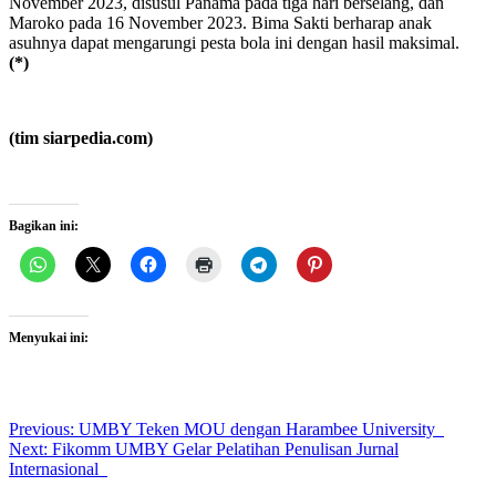
November 2023, disusul Panama pada tiga hari berselang, dan
Maroko pada 16 November 2023. Bima Sakti berharap anak
asuhnya dapat mengarungi pesta bola ini dengan hasil maksimal.
(*)
(tim siarpedia.com)
Bagikan ini:
Menyukai ini:
Post
Previous:
UMBY Teken MOU dengan Harambee University
Next:
Fikomm UMBY Gelar Pelatihan Penulisan Jurnal
navigation
Internasional