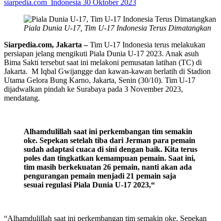
siarpedia.com_Indonesia
30 Oktober 2023
Piala Dunia U-17, Tim U-17 Indonesia Terus Dimatangkan
Siarpedia.com,
J
akarta –
Tim U-17 Indonesia terus melakukan
persiapan jelang mengikuti Piala Dunia U-17 2023. Anak asuh
Bima Sakti tersebut saat ini melakoni pemusatan latihan (TC) di
Jakarta. M Iqbal Gwijangge dan kawan-kawan berlatih di Stadion
Utama Gelora Bung Karno, Jakarta, Senin (30/10). Tim U-17
dijadwalkan pindah ke Surabaya pada 3 November 2023,
mendatang.
Alhamdulillah saat ini perkembangan tim semakin
oke. Sepekan setelah tiba dari Jerman para pemain
sudah adaptasi cuaca di
sini dengan baik. Kita terus
poles dan tingkatkan kemampuan pemain
.
Saat ini,
tim masih berkekuatan 26 pemain, nanti akan ada
pengurangan pemain menjadi 21 pemain saja
sesuai regulasi Piala Dunia U-17 2023
,
“
“Alhamdulillah saat ini perkembangan tim semakin oke. Sepekan