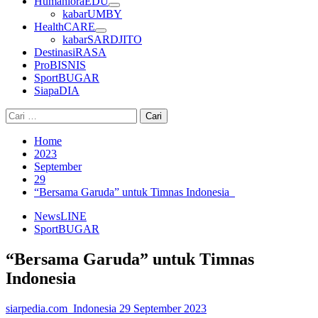
HumanioraEDU
kabarUMBY
HealthCARE
kabarSARDJITO
DestinasiRASA
ProBISNIS
SportBUGAR
SiapaDIA
Cari
untuk:
Home
2023
September
29
“Bersama Garuda” untuk Timnas Indonesia
NewsLINE
SportBUGAR
“Bersama Garuda” untuk Timnas
Indonesia
siarpedia.com_Indonesia
29 September 2023