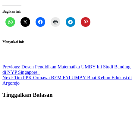
Bagikan ini:
Menyukai ini:
Post
Previous:
Dosen Pendidikan Matematika UMBY Ini Studi Banding
di NYP Singapore
navigation
Next:
Tim PPK Ormawa BEM FAI UMBY Buat Kebun Edukasi di
Argorejo
Tinggalkan Balasan