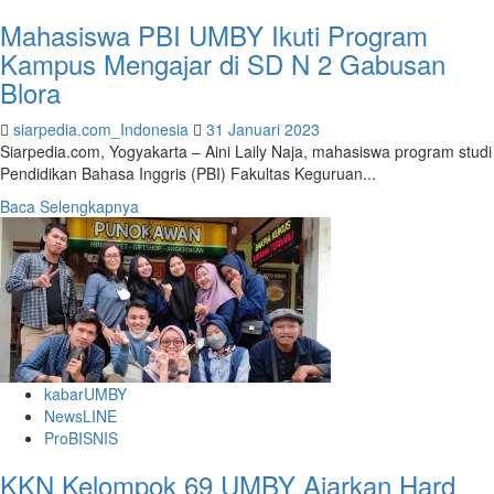
Jojo
Mahasiswa PBI UMBY Ikuti Program
Kampus Mengajar di SD N 2 Gabusan
Blora
siarpedia.com_Indonesia
31 Januari 2023
Siarpedia.com, Yogyakarta – Aini Laily Naja, mahasiswa program studi
Pendidikan Bahasa Inggris (PBI) Fakultas Keguruan...
Read
Baca Selengkapnya
more
about
Mahasiswa
PBI
UMBY
Ikuti
Program
Kampus
kabarUMBY
Mengajar
NewsLINE
di
ProBISNIS
SD
N
KKN Kelompok 69 UMBY Ajarkan Hard
2