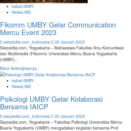
Masters
kabarUMBY
2023
NewsLINE
Fikomm UMBY Gelar Communication
Mercu Event 2023
siarpedia.com_Indonesia
26 Januari 2023
Siarpedia.com, Yogyakarta – Mahasiswa Fakultas Ilmu Komunikasi
dan Multimedia (Fikomm) Universitas Mercu Buana Yogyakarta
(UMBY)...
Read
Baca Selengkapnya
more
about
kabarUMBY
Fikomm
NewsLINE
UMBY
Psikologi UMBY Gelar Kolaborasi
Gelar
Communication
Bersama IAICP
Mercu
Event
siarpedia.com_Indonesia
25 Januari 2023
2023
Siarpedia.com, Yogyakarta – Fakultas Psikologi Universitas Mercu
Buana Yogyakarta (UMBY) mengadakan kegiatan bersama Prof.