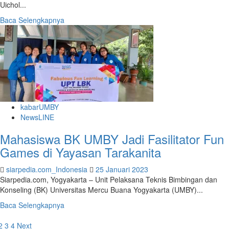
Uichol...
Read
Baca Selengkapnya
more
about
Psikologi
UMBY
Gelar
Kolaborasi
Bersama
IAICP
kabarUMBY
NewsLINE
Mahasiswa BK UMBY Jadi Fasilitator Fun
Games di Yayasan Tarakanita
siarpedia.com_Indonesia
25 Januari 2023
Siarpedia.com, Yogyakarta – Unit Pelaksana Teknis Bimbingan dan
Konseling (BK) Universitas Mercu Buana Yogyakarta (UMBY)...
Read
Baca Selengkapnya
more
aginasi
about
2
3
4
Next