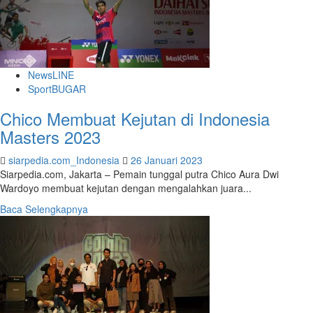
MBKM,
UMBY
Jalin
Kerja
Sama
NewsLINE
dengan
SportBUGAR
UNIBI
Chico Membuat Kejutan di Indonesia
Masters 2023
siarpedia.com_Indonesia
26 Januari 2023
Siarpedia.com, Jakarta – Pemain tunggal putra Chico Aura Dwi
Wardoyo membuat kejutan dengan mengalahkan juara...
Read
Baca Selengkapnya
more
about
Chico
Membuat
Kejutan
di
Indonesia