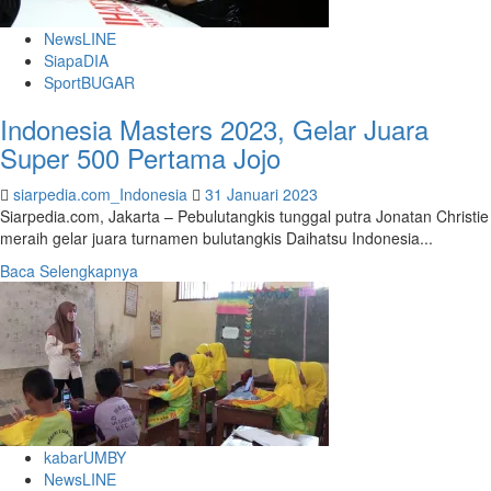
NewsLINE
SiapaDIA
SportBUGAR
Indonesia Masters 2023, Gelar Juara
Super 500 Pertama Jojo
siarpedia.com_Indonesia
31 Januari 2023
Siarpedia.com, Jakarta – Pebulutangkis tunggal putra Jonatan Christie
meraih gelar juara turnamen bulutangkis Daihatsu Indonesia...
Read
Baca Selengkapnya
more
about
Indonesia
Masters
2023,
Gelar
Juara
Super
kabarUMBY
500
NewsLINE
Pertama