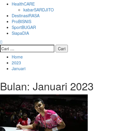
HealthCARE
kabarSARDJITO
DestinasiRASA
ProBISNIS
SportBUGAR
SiapaDIA
Cari
untuk:
Home
2023
Januari
Bulan:
Januari 2023