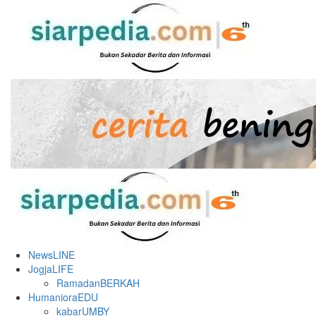
Skip
to
content
Primary
Menu
NewsLINE
JogjaLIFE
RamadanBERKAH
HumanioraEDU
kabarUMBY