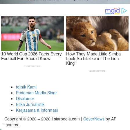
telisik Kami
Pedoman Media Siber
Disclamer
Etika Jurnalistik
Kerjasama & Informasi
Copyright © 2020 – 2026 I siarpedia.com
|
CoverNews
by AF
themes.