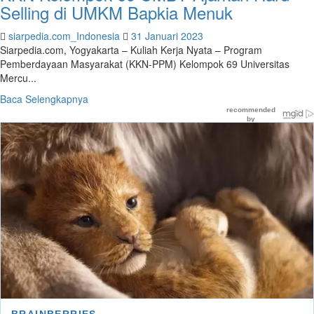
Selling di UMKM Bapkia Menuk
Gabusan
Blora
siarpedia.com_Indonesia
31 Januari 2023
Siarpedia.com, Yogyakarta – Kuliah Kerja Nyata – Program
Pemberdayaan Masyarakat (KKN-PPM) Kelompok 69 Universitas
Mercu...
Read
Baca Selengkapnya
more
about
KKN
Kelompok
69
UMBY
Ajarkan
Hard
Selling
di
UMKM
Bapkia
Menuk