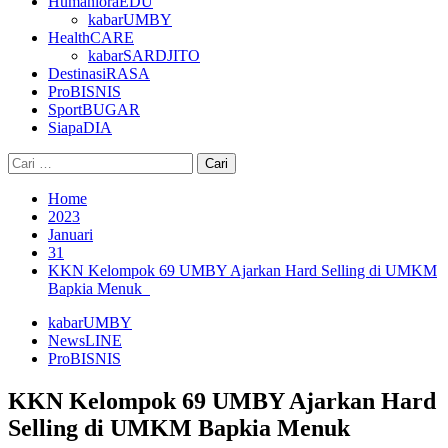
HumanioraEDU
kabarUMBY
HealthCARE
kabarSARDJITO
DestinasiRASA
ProBISNIS
SportBUGAR
SiapaDIA
Cari
untuk:
Home
2023
Januari
31
KKN Kelompok 69 UMBY Ajarkan Hard Selling di UMKM
Bapkia Menuk
kabarUMBY
NewsLINE
ProBISNIS
KKN Kelompok 69 UMBY Ajarkan Hard
Selling di UMKM Bapkia Menuk