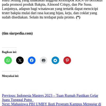
Hard Selling yang dilakukan anggota Kelompok KKN 69 berfokus
pada promosi produk Bakpia, Almond Crispy, dan Pie Susu.
Lanjutnya, adapun bagi wisatawan yang tertarik dapat mencicipi
tester bakpia mulai dari rasa kacang hijau, keju, dan coklat yang
sudah disediakan. Selain itu terdapat pula promo.
(*)
(tim siarpedia.com)
Bagikan ini:
Menyukai ini:
Post
Previous:
Indonesia Masters 2023 – Tuan Rumah Pastikan Gelar
Juara Tunggal Putra
navigation
Next:
Mahasiswa PBI UMBY Ikuti Program Kampus Mengajar di