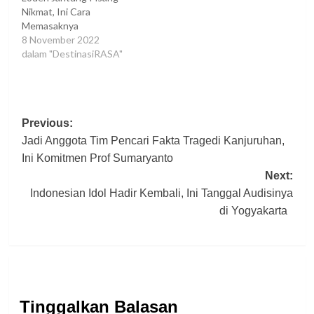
Nikmat, Ini Cara
Memasaknya
8 November 2022
dalam "DestinasiRASA"
Post
Previous:
Jadi Anggota Tim Pencari Fakta Tragedi Kanjuruhan,
navigation
Ini Komitmen Prof Sumaryanto
Next:
Indonesian Idol Hadir Kembali, Ini Tanggal Audisinya
di Yogyakarta
Tinggalkan Balasan