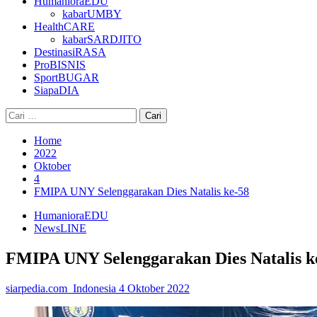
HumanioraEDU
kabarUMBY
HealthCARE
kabarSARDJITO
DestinasiRASA
ProBISNIS
SportBUGAR
SiapaDIA
Cari
untuk:
Home
2022
Oktober
4
FMIPA UNY Selenggarakan Dies Natalis ke-58
HumanioraEDU
NewsLINE
FMIPA UNY Selenggarakan Dies Natalis k
siarpedia.com_Indonesia
4 Oktober 2022