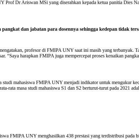
Prof Dr Ariswan MSi yang diserahkan kepada ketua panitia Dies Nat
ngkat dan jabatan para dosennya sehingga kedepan tidak tersalib
akan, profesor di FMIPA UNY saat ini masih yang terbanyak. Tapi i
r. “Saya harapkan FMIPA juga mempercepat proses kenaikan pangkat d
 studi mahasiswa FMIPA UNY menjadi indikator untuk mengukur kecep
ata-rata masa studi mahasiswa S1 dan S2 berturut-turut pada 2021 ada
swa FMIPA UNY menghasilkan 438 prestasi yang terdistribusi pada bida