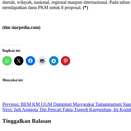
daerah, wilayah, nasional, regional maupun internasional. Pada ta
mendapatkan dana PKM untuk 8 proposal.
(*)
(tim siarpedia.com)
Bagikan ini:
Menyukai ini:
Post
Previous:
BEM KM UGM Dampingi Masyarakat Tamanmartani Siap
Next:
Jadi Anggota Tim Pencari Fakta Tragedi Kanjuruhan, Ini Kom
navigation
Tinggalkan Balasan