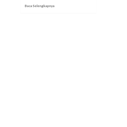
Read
Baca Selengkapnya
more
about
Tantangan
Implementasi
Pembelajaran
Framework
STEM