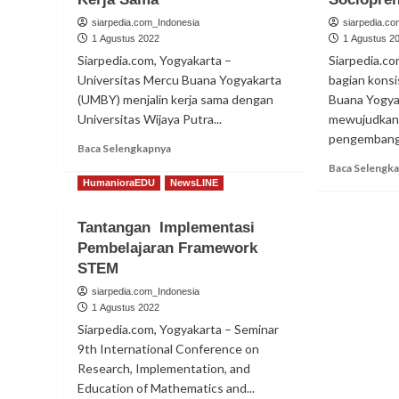
siarpedia.com_Indonesia
siarpedia.c
1 Agustus 2022
1 Agustus 2
Siarpedia.com, Yogyakarta –
Siarpedia.co
Universitas Mercu Buana Yogyakarta
bagian konsi
(UMBY) menjalin kerja sama dengan
Buana Yogya
Universitas Wijaya Putra...
mewujudkan
pengembanga
Read
Baca Selengkapnya
more
Baca Selengk
about
HumanioraEDU
NewsLINE
Universitas
Wijaya
Tantangan Implementasi
Putra
Pembelajaran Framework
Surabaya
dan
STEM
UMBY
siarpedia.com_Indonesia
Jalin
1 Agustus 2022
Kerja
Siarpedia.com, Yogyakarta – Seminar
Sama
9th International Conference on
Research, Implementation, and
Education of Mathematics and...