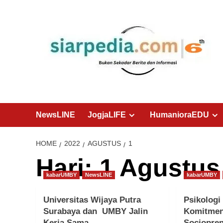
Skip
to
content
NewsLINE
JogjaLIFE
HumanioraEDU
HOME
2022
AGUSTUS
1
Hari:
1 Agustus
kabarUMBY
NewsLINE
kabarUMBY
Universitas Wijaya Putra
Psikolog
Surabaya dan UMBY Jalin
Komitme
Kerja Sama
Sociopre