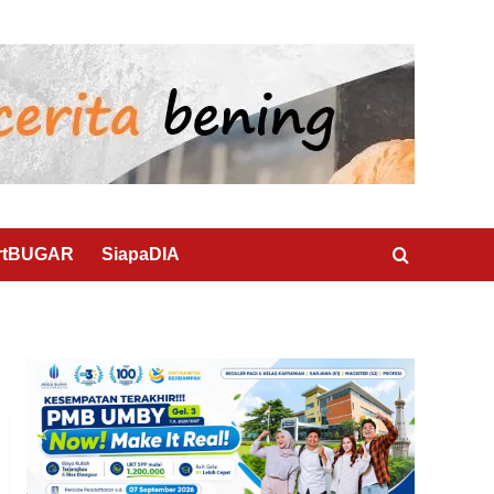
rtBUGAR
SiapaDIA