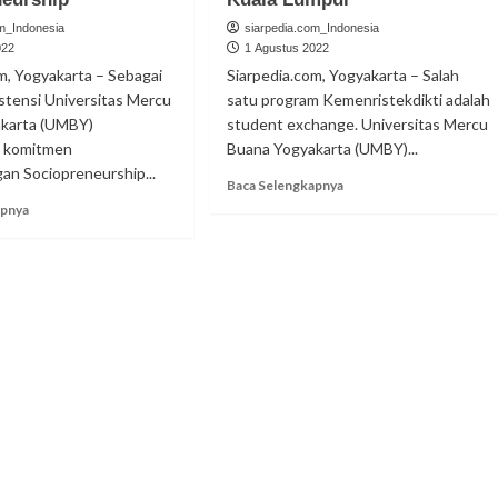
om_Indonesia
siarpedia.com_Indonesia
022
1 Agustus 2022
m, Yogyakarta – Sebagai
Siarpedia.com, Yogyakarta – Salah
stensi Universitas Mercu
satu program Kemenristekdikti adalah
karta (UMBY)
student exchange. Universitas Mercu
 komitmen
Buana Yogyakarta (UMBY)...
n Sociopreneurship...
Read
Baca Selengkapnya
more
Read
apnya
about
more
UMBY
about
Jajaki
Psikologi
Student
UMBY
Exchange
dan
dengan
UMG
Universitas
Komitmen
Kuala
Pengembangan
Lumpur
Sociopreneurship